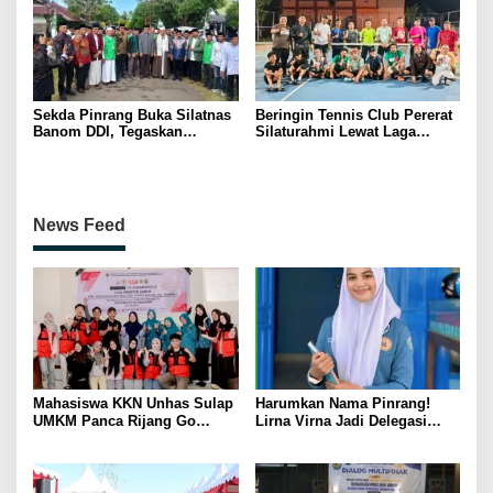
Sekda Pinrang Buka Silatnas
Beringin Tennis Club Pererat
Banom DDI, Tegaskan
Silaturahmi Lewat Laga
Pentingnya Ukhuwah dan
Persahabatan Bersama
Penguatan SDM Berakhlak
Petenis Parepare
News Feed
Mahasiswa KKN Unhas Sulap
Harumkan Nama Pinrang!
UMKM Panca Rijang Go
Lirna Virna Jadi Delegasi
Digital, Pelaku Usaha
Sulsel di Forum Pelajar
Antusias Ikuti Pelatihan
Indonesia 2026