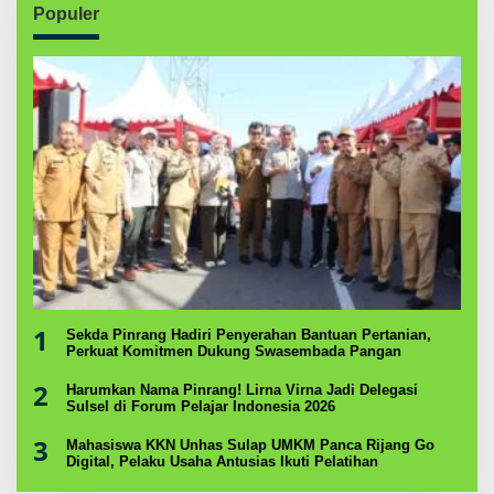
Populer
1
Sekda Pinrang Hadiri Penyerahan Bantuan Pertanian,
Perkuat Komitmen Dukung Swasembada Pangan
2
Harumkan Nama Pinrang! Lirna Virna Jadi Delegasi
Sulsel di Forum Pelajar Indonesia 2026
3
Mahasiswa KKN Unhas Sulap UMKM Panca Rijang Go
Digital, Pelaku Usaha Antusias Ikuti Pelatihan