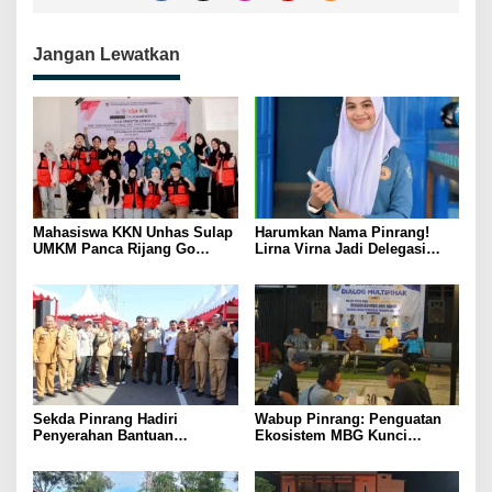
Jangan Lewatkan
Mahasiswa KKN Unhas Sulap
Harumkan Nama Pinrang!
UMKM Panca Rijang Go
Lirna Virna Jadi Delegasi
Digital, Pelaku Usaha
Sulsel di Forum Pelajar
Antusias Ikuti Pelatihan
Indonesia 2026
Sekda Pinrang Hadiri
Wabup Pinrang: Penguatan
Penyerahan Bantuan
Ekosistem MBG Kunci
Pertanian, Perkuat Komitmen
Menggerakkan Ekonomi
Dukung Swasembada Pangan
Kerakyatan