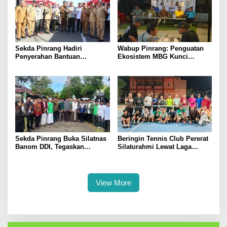
Sekda Pinrang Hadiri
Wabup Pinrang: Penguatan
Penyerahan Bantuan
Ekosistem MBG Kunci
Pertanian, Perkuat Komitmen
Menggerakkan Ekonomi
Dukung Swasembada Pangan
Kerakyatan
Sekda Pinrang Buka Silatnas
Beringin Tennis Club Pererat
Banom DDI, Tegaskan
Silaturahmi Lewat Laga
Pentingnya Ukhuwah dan
Persahabatan Bersama
Penguatan SDM Berakhlak
Petenis Parepare
View More