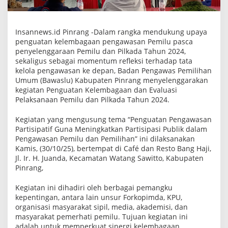
a
w
a
s
Insannews.id Pinrang -Dalam rangka mendukung upaya
a
penguatan kelembagaan pengawasan Pemilu pasca
n
penyelenggaraan Pemilu dan Pilkada Tahun 2024,
P
a
sekaligus sebagai momentum refleksi terhadap tata
r
kelola pengawasan ke depan, Badan Pengawas Pemilihan
t
Umum (Bawaslu) Kabupaten Pinrang menyelenggarakan
i
s
kegiatan Penguatan Kelembagaan dan Evaluasi
i
Pelaksanaan Pemilu dan Pilkada Tahun 2024.
p
a
Kegiatan yang mengusung tema “Penguatan Pengawasan
t
i
Partisipatif Guna Meningkatkan Partisipasi Publik dalam
f
Pengawasan Pemilu dan Pemilihan” ini dilaksanakan
P
Kamis, (30/10/25), bertempat di Café dan Resto Bang Haji,
a
Jl. Ir. H. Juanda, Kecamatan Watang Sawitto, Kabupaten
s
c
Pinrang,
a
p
Kegiatan ini dihadiri oleh berbagai pemangku
e
m
kepentingan, antara lain unsur Forkopimda, KPU,
i
organisasi masyarakat sipil, media, akademisi, dan
l
masyarakat pemerhati pemilu. Tujuan kegiatan ini
u
adalah untuk memperkuat sinergi kelembagaan
2