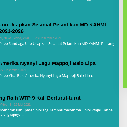
E
H
R
E
D
A
Uno Ucapkan Selamat Pelantikan MD KAHMI
K
S
 2021-2026
I
al
,
News
,
Video
,
Viral
|
28 Desember 2021
O
L
 Video Sandiaga Uno Ucapkan Selamat Pelantikan MD KAHMI Pinrang
E
H
R
E
D
 Amerika Nyanyi Lagu Mappoji Balo Lipa
A
K
22 Desember 2021
O
S
L
ideo Viral Bule Amerika Nyanyi Lagu Mappoji Balo Lipa.
I
E
H
R
E
D
g Raih WTP 9 Kali Berturut-turut
A
K
Video
|
12 Mei 2021
O
S
L
emerintah kabupaten pinrang kembali menerima Opini Wajar Tanpa
I
E
Selengkapnya
H
R
E