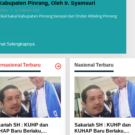
D
Kabupaten Pinrang, Oleh Ir. Syamsuri
A
K
Video
|
19 Februari 2021
O
S
L
ikal bakal Kabupaten Pinrang berasal dari Onder Afdeling Pinrang
I
E
H
R
E
D
A
ihat Selengkapnya
K
S
I
ernasional Terbaru
Nasional Terbaru
ariah SH : KUHP dan
Sakariah SH : KUHP dan
AP Baru Berlaku,
KUHAP Baru Berlaku,