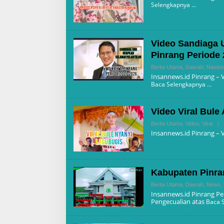
Selengkapnya
Video Sandiaga 
Pinrang Periode
Berita Utama
,
Daerah
,
Nasion
Insannews.id Pinrang –
Baca Selengkapnya
Video Viral Bule
Berita Utama
,
Video
,
Viral
|
Insannews.id Pinrang – V
Kabupaten Pinran
Berita Utama
,
Daerah
,
News
,
Insannews.id Pinrang P
Pengecualian atas
Baca 