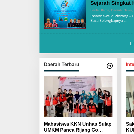
Sejarah Singkat 
Berita Utama
,
Daerah
,
News
,
Insannews.id Pinrang – C
Baca Selengkapnya
L
Daerah Terbaru
Int
Mahasiswa KKN Unhas Sulap
Sak
UMKM Panca Rijang Go
KUH