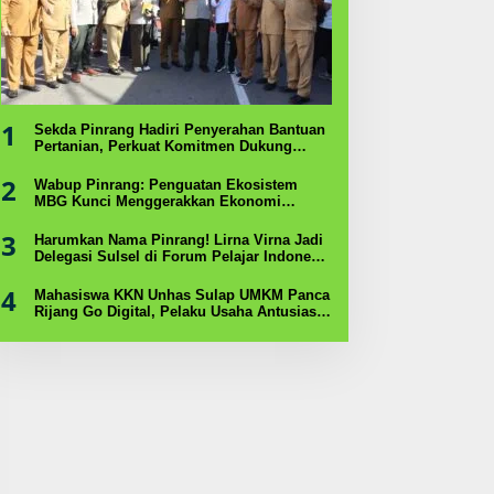
1
Sekda Pinrang Hadiri Penyerahan Bantuan
Pertanian, Perkuat Komitmen Dukung
Swasembada Pangan
2
Wabup Pinrang: Penguatan Ekosistem
MBG Kunci Menggerakkan Ekonomi
Kerakyatan
3
Harumkan Nama Pinrang! Lirna Virna Jadi
Delegasi Sulsel di Forum Pelajar Indonesia
2026
4
Mahasiswa KKN Unhas Sulap UMKM Panca
Rijang Go Digital, Pelaku Usaha Antusias
Ikuti Pelatihan