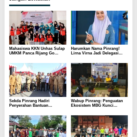
Mahasiswa KKN Unhas Sulap
Harumkan Nama Pinrang!
UMKM Panca Rijang Go
Lirna Virna Jadi Delegasi
Digital, Pelaku Usaha
Sulsel di Forum Pelajar
Antusias Ikuti Pelatihan
Indonesia 2026
Sekda Pinrang Hadiri
Wabup Pinrang: Penguatan
Penyerahan Bantuan
Ekosistem MBG Kunci
Pertanian, Perkuat Komitmen
Menggerakkan Ekonomi
Dukung Swasembada Pangan
Kerakyatan