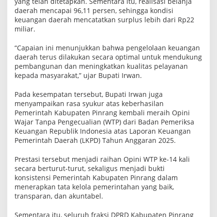
yang telah ditetapkan. Sementara itu, realisasi belanja
A
daerah mencapai 96,11 persen, sehingga kondisi
p
keuangan daerah mencatatkan surplus lebih dari Rp22
r
e
miliar.
s
i
“Capaian ini menunjukkan bahwa pengelolaan keuangan
a
daerah terus dilakukan secara optimal untuk mendukung
s
i
pembangunan dan meningkatkan kualitas pelayanan
kepada masyarakat,” ujar Bupati Irwan.
Pada kesempatan tersebut, Bupati Irwan juga
menyampaikan rasa syukur atas keberhasilan
Pemerintah Kabupaten Pinrang kembali meraih Opini
Wajar Tanpa Pengecualian (WTP) dari Badan Pemeriksa
Keuangan Republik Indonesia atas Laporan Keuangan
Pemerintah Daerah (LKPD) Tahun Anggaran 2025.
Prestasi tersebut menjadi raihan Opini WTP ke-14 kali
secara berturut-turut, sekaligus menjadi bukti
konsistensi Pemerintah Kabupaten Pinrang dalam
menerapkan tata kelola pemerintahan yang baik,
transparan, dan akuntabel.
Sementara itu, seluruh fraksi DPRD Kabupaten Pinrang