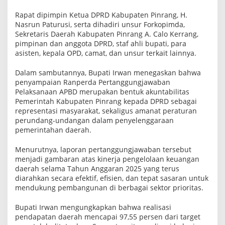
l
a
Rapat dipimpin Ketua DPRD Kabupaten Pinrang, H.
a
Nasrun Paturusi, serta dihadiri unsur Forkopimda,
n
Sekretaris Daerah Kabupaten Pinrang A. Calo Kerrang,
K
pimpinan dan anggota DPRD, staf ahli bupati, para
e
u
asisten, kepala OPD, camat, dan unsur terkait lainnya.
a
n
Dalam sambutannya, Bupati Irwan menegaskan bahwa
g
a
penyampaian Ranperda Pertanggungjawaban
n
Pelaksanaan APBD merupakan bentuk akuntabilitas
P
Pemerintah Kabupaten Pinrang kepada DPRD sebagai
i
representasi masyarakat, sekaligus amanat peraturan
n
r
perundang-undangan dalam penyelenggaraan
a
pemerintahan daerah.
n
g
K
Menurutnya, laporan pertanggungjawaban tersebut
e
menjadi gambaran atas kinerja pengelolaan keuangan
m
daerah selama Tahun Anggaran 2025 yang terus
b
diarahkan secara efektif, efisien, dan tepat sasaran untuk
a
l
mendukung pembangunan di berbagai sektor prioritas.
i
T
Bupati Irwan mengungkapkan bahwa realisasi
u
pendapatan daerah mencapai 97,55 persen dari target
a
i