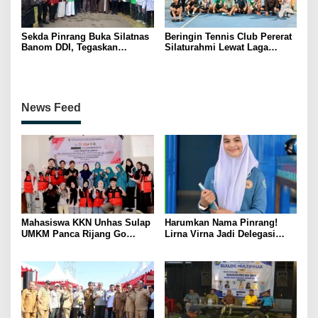
Sekda Pinrang Buka Silatnas
Beringin Tennis Club Pererat
Banom DDI, Tegaskan
Silaturahmi Lewat Laga
Pentingnya Ukhuwah dan
Persahabatan Bersama
Penguatan SDM Berakhlak
Petenis Parepare
News Feed
Mahasiswa KKN Unhas Sulap
Harumkan Nama Pinrang!
UMKM Panca Rijang Go
Lirna Virna Jadi Delegasi
Digital, Pelaku Usaha
Sulsel di Forum Pelajar
Antusias Ikuti Pelatihan
Indonesia 2026