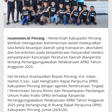
a
n
g
g
u
n
g
j
a
w
Insannews.id Pinrang
– Pemerintah Kabupaten Pinrang
a
kembali menegaskan komitmennya dalam mewujudkan
b
a
tata kelola keuangan daerah yang transparan, akuntabel,
n
dan berorientasi pada kesejahteraan masyarakat melalui
A
penyampaian Rancangan Peraturan Daerah (Ranperda)
P
tentang Pertanggungjawaban Pelaksanaan APBD Tahun
B
D
Anggaran 2025.
2
0
Hal tersebut disampaikan Bupati Pinrang, H.A. Irwan
2
Hamid, S.Sos., saat menghadiri Rapat Paripurna DPRD
5
,
Kabupaten Pinrang dengan agenda Pembicaraan Tingkat
P
I Penerimaan Secara Resmi dan Penyampaian Pandangan
e
Umum Fraksi-Fraksi DPRD terhadap Ranperda
n
g
Pertanggungjawaban Pelaksanaan APBD Tahun Anggaran
e
2025 yang berlangsung di Ruang Rapat Paripurna DPRD
l
Kabupaten Pinrang, Jumat (26/6/26).
o