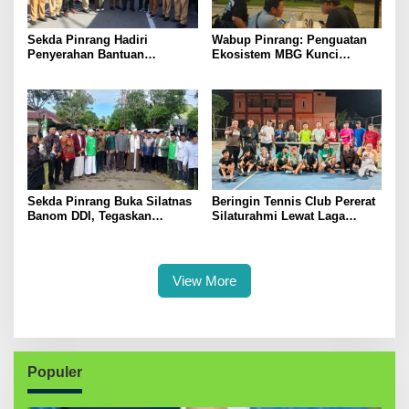
Sekda Pinrang Hadiri
Wabup Pinrang: Penguatan
Penyerahan Bantuan
Ekosistem MBG Kunci
Pertanian, Perkuat Komitmen
Menggerakkan Ekonomi
Dukung Swasembada Pangan
Kerakyatan
Sekda Pinrang Buka Silatnas
Beringin Tennis Club Pererat
Banom DDI, Tegaskan
Silaturahmi Lewat Laga
Pentingnya Ukhuwah dan
Persahabatan Bersama
Penguatan SDM Berakhlak
Petenis Parepare
View More
Populer