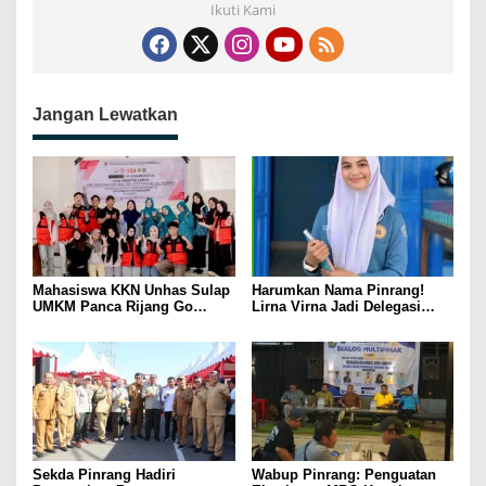
Ikuti Kami
Jangan Lewatkan
Mahasiswa KKN Unhas Sulap
Harumkan Nama Pinrang!
UMKM Panca Rijang Go
Lirna Virna Jadi Delegasi
Digital, Pelaku Usaha
Sulsel di Forum Pelajar
Antusias Ikuti Pelatihan
Indonesia 2026
Sekda Pinrang Hadiri
Wabup Pinrang: Penguatan