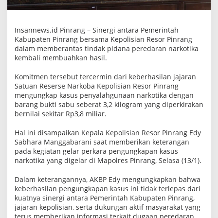
n
g
u
n
Insannews.id Pinrang – Sinergi antara Pemerintah
g
Kabupaten Pinrang bersama Kepolisian Resor Pinrang
k
dalam memberantas tindak pidana peredaran narkotika
a
p
kembali membuahkan hasil.
a
n
Komitmen tersebut tercermin dari keberhasilan jajaran
S
a
Satuan Reserse Narkoba Kepolisian Resor Pinrang
b
mengungkap kasus penyalahgunaan narkotika dengan
u
barang bukti sabu seberat 3,2 kilogram yang diperkirakan
3
bernilai sekitar Rp3,8 miliar.
,
2
K
Hal ini disampaikan Kepala Kepolisian Resor Pinrang Edy
i
Sabhara Manggabarani saat memberikan keterangan
l
o
pada kegiatan gelar perkara pengungkapan kasus
g
narkotika yang digelar di Mapolres Pinrang, Selasa (13/1).
r
a
Dalam keterangannya, AKBP Edy mengungkapkan bahwa
m
keberhasilan pengungkapan kasus ini tidak terlepas dari
kuatnya sinergi antara Pemerintah Kabupaten Pinrang,
jajaran kepolisian, serta dukungan aktif masyarakat yang
terus memberikan informasi terkait dugaan peredaran