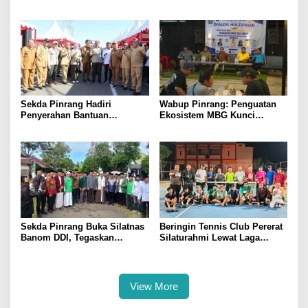
Digital, Pelaku Usaha
Sulsel di Forum Pelajar
Antusias Ikuti Pelatihan
Indonesia 2026
Sekda Pinrang Hadiri
Wabup Pinrang: Penguatan
Penyerahan Bantuan
Ekosistem MBG Kunci
Pertanian, Perkuat Komitmen
Menggerakkan Ekonomi
Dukung Swasembada Pangan
Kerakyatan
Sekda Pinrang Buka Silatnas
Beringin Tennis Club Pererat
Banom DDI, Tegaskan
Silaturahmi Lewat Laga
Pentingnya Ukhuwah dan
Persahabatan Bersama
Penguatan SDM Berakhlak
Petenis Parepare
View More