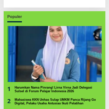
Populer
1
Harumkan Nama Pinrang! Lirna Virna Jadi Delegasi
Sulsel di Forum Pelajar Indonesia 2026
2
Mahasiswa KKN Unhas Sulap UMKM Panca Rijang Go
Digital, Pelaku Usaha Antusias Ikuti Pelatihan