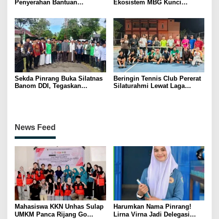
Penyerahan Bantuan
Ekosistem MBG Kunci
Pertanian, Perkuat Komitmen
Menggerakkan Ekonomi
Dukung Swasembada Pangan
Kerakyatan
Sekda Pinrang Buka Silatnas
Beringin Tennis Club Pererat
Banom DDI, Tegaskan
Silaturahmi Lewat Laga
Pentingnya Ukhuwah dan
Persahabatan Bersama
Penguatan SDM Berakhlak
Petenis Parepare
News Feed
Mahasiswa KKN Unhas Sulap
Harumkan Nama Pinrang!
UMKM Panca Rijang Go
Lirna Virna Jadi Delegasi