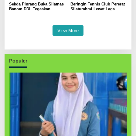
Sekda Pinrang Buka Silatnas
Beringin Tennis Club Pererat
Banom DDI, Tegaskan
Silaturahmi Lewat Laga
Pentingnya Ukhuwah dan
Persahabatan Bersama
Penguatan SDM Berakhlak
Petenis Parepare
View More
Populer