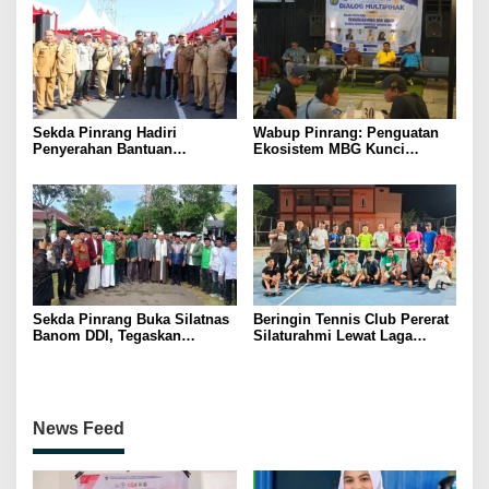
Sekda Pinrang Hadiri
Wabup Pinrang: Penguatan
Penyerahan Bantuan
Ekosistem MBG Kunci
Pertanian, Perkuat Komitmen
Menggerakkan Ekonomi
Dukung Swasembada Pangan
Kerakyatan
Sekda Pinrang Buka Silatnas
Beringin Tennis Club Pererat
Banom DDI, Tegaskan
Silaturahmi Lewat Laga
Pentingnya Ukhuwah dan
Persahabatan Bersama
Penguatan SDM Berakhlak
Petenis Parepare
News Feed