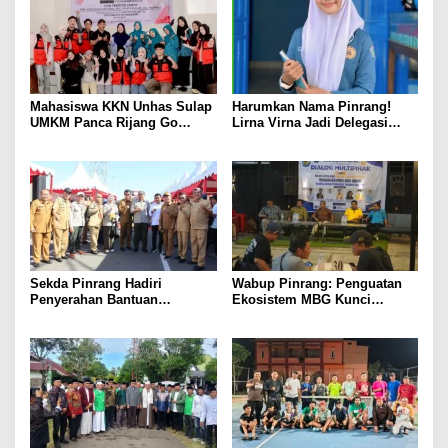
Mahasiswa KKN Unhas Sulap
Harumkan Nama Pinrang!
UMKM Panca Rijang Go
Lirna Virna Jadi Delegasi
Digital, Pelaku Usaha
Sulsel di Forum Pelajar
Antusias Ikuti Pelatihan
Indonesia 2026
Sekda Pinrang Hadiri
Wabup Pinrang: Penguatan
Penyerahan Bantuan
Ekosistem MBG Kunci
Pertanian, Perkuat Komitmen
Menggerakkan Ekonomi
Dukung Swasembada Pangan
Kerakyatan