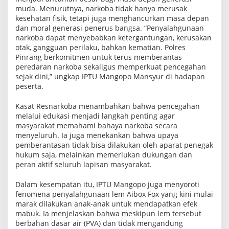
m
muda. Menurutnya, narkoba tidak hanya merusak
A
kesehatan fisik, tetapi juga menghancurkan masa depan
i
dan moral generasi penerus bangsa. “Penyalahgunaan
b
o
narkoba dapat menyebabkan ketergantungan, kerusakan
x
otak, gangguan perilaku, bahkan kematian. Polres
F
Pinrang berkomitmen untuk terus memberantas
o
peredaran narkoba sekaligus memperkuat pencegahan
x
b
sejak dini,” ungkap IPTU Mangopo Mansyur di hadapan
a
peserta.
g
i
Kasat Resnarkoba menambahkan bahwa pencegahan
A
n
melalui edukasi menjadi langkah penting agar
a
masyarakat memahami bahaya narkoba secara
k
menyeluruh. Ia juga menekankan bahwa upaya
d
a
pemberantasan tidak bisa dilakukan oleh aparat penegak
n
hukum saja, melainkan memerlukan dukungan dan
R
peran aktif seluruh lapisan masyarakat.
e
m
a
Dalam kesempatan itu, IPTU Mangopo juga menyoroti
j
fenomena penyalahgunaan lem Aibox Fox yang kini mulai
a
marak dilakukan anak-anak untuk mendapatkan efek
mabuk. Ia menjelaskan bahwa meskipun lem tersebut
berbahan dasar air (PVA) dan tidak mengandung