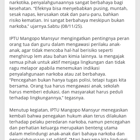
narkotika, penyalahgunaannya sangat berbahaya bagi
kesehatan. “Efeknya bisa menyebabkan pusing, muntah,
sesak napas, kerusakan otak dan paru-paru, bahkan
risiko kematian. Ini sangat berbahaya meskipun bukan
narkoba,” ujarnya.Sabtu (08/11/25).
IPTU Mangopo Mansyur mengingatkan pentingnya peran
orang tua dan guru dalam mengawasi perilaku anak-
anak, agar tidak mencoba hal-hal berisiko seperti
menghirup lem atau bahan kimia lainnya. Ia mengajak
semua pihak untuk aktif menjaga lingkungan dan tidak
ragu melapor apabila menemukan indikasi
penyalahgunaan narkoba atau zat berbahaya.
“Pencegahan bukan hanya tugas polisi, tetapi tugas kita
bersama. Orang tua harus mengawasi anak, sekolah
harus memberi edukasi, dan masyarakat harus peduli
terhadap lingkungannya,” tegasnya.
Menutup kegiatan, IPTU Mangopo Mansyur menegaskan
kembali bahwa penegakan hukum akan terus dilakukan
terhadap pelaku peredaran narkoba, namun pencegahan
dan perhatian keluarga merupakan benteng utama
dalam melindungi anak-anak dari bahaya narkoba dan
penyalahgunaan zat adiktif. “Mari bersama kita lindungi