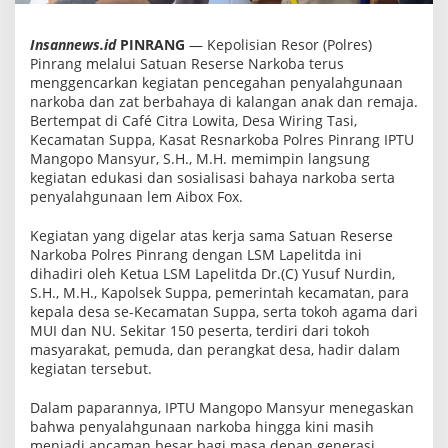
r
a
n
Insannews.id
PINRANG
— Kepolisian Resor (Polres)
g
Pinrang melalui Satuan Reserse Narkoba terus
I
menggencarkan kegiatan pencegahan penyalahgunaan
n
g
narkoba dan zat berbahaya di kalangan anak dan remaja.
a
Bertempat di Café Citra Lowita, Desa Wiring Tasi,
t
Kecamatan Suppa, Kasat Resnarkoba Polres Pinrang IPTU
k
Mangopo Mansyur, S.H., M.H. memimpin langsung
a
n
kegiatan edukasi dan sosialisasi bahaya narkoba serta
B
penyalahgunaan lem Aibox Fox.
a
h
Kegiatan yang digelar atas kerja sama Satuan Reserse
a
y
Narkoba Polres Pinrang dengan LSM Lapelitda ini
a
dihadiri oleh Ketua LSM Lapelitda Dr.(C) Yusuf Nurdin,
N
S.H., M.H., Kapolsek Suppa, pemerintah kecamatan, para
a
r
kepala desa se-Kecamatan Suppa, serta tokoh agama dari
k
MUI dan NU. Sekitar 150 peserta, terdiri dari tokoh
o
masyarakat, pemuda, dan perangkat desa, hadir dalam
b
kegiatan tersebut.
a
d
a
Dalam paparannya, IPTU Mangopo Mansyur menegaskan
n
bahwa penyalahgunaan narkoba hingga kini masih
L
menjadi ancaman besar bagi masa depan generasi
e