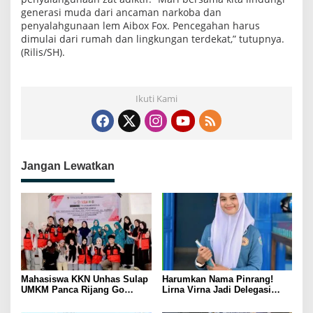
generasi muda dari ancaman narkoba dan
penyalahgunaan lem Aibox Fox. Pencegahan harus
dimulai dari rumah dan lingkungan terdekat,” tutupnya.
(Rilis/SH).
Ikuti Kami
Jangan Lewatkan
Mahasiswa KKN Unhas Sulap
Harumkan Nama Pinrang!
UMKM Panca Rijang Go
Lirna Virna Jadi Delegasi
Digital, Pelaku Usaha
Sulsel di Forum Pelajar
Antusias Ikuti Pelatihan
Indonesia 2026