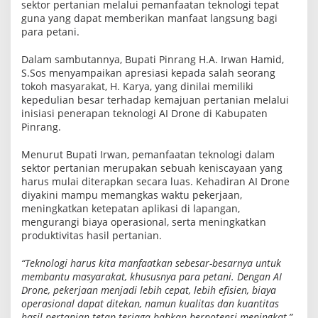
sektor pertanian melalui pemanfaatan teknologi tepat
o
guna yang dapat memberikan manfaat langsung bagi
n
g
para petani.
T
r
Dalam sambutannya, Bupati Pinrang H.A. Irwan Hamid,
a
S.Sos menyampaikan apresiasi kepada salah seorang
n
s
tokoh masyarakat, H. Karya, yang dinilai memiliki
f
kepedulian besar terhadap kemajuan pertanian melalui
o
inisiasi penerapan teknologi AI Drone di Kabupaten
r
m
Pinrang.
a
s
Menurut Bupati Irwan, pemanfaatan teknologi dalam
i
sektor pertanian merupakan sebuah keniscayaan yang
P
e
harus mulai diterapkan secara luas. Kehadiran AI Drone
r
diyakini mampu memangkas waktu pekerjaan,
t
meningkatkan ketepatan aplikasi di lapangan,
a
mengurangi biaya operasional, serta meningkatkan
n
i
produktivitas hasil pertanian.
a
n
“Teknologi harus kita manfaatkan sebesar-besarnya untuk
M
o
membantu masyarakat, khususnya para petani. Dengan AI
d
Drone, pekerjaan menjadi lebih cepat, lebih efisien, biaya
e
operasional dapat ditekan, namun kualitas dan kuantitas
r
hasil pertanian tetap terjaga bahkan berpotensi meningkat,”
n