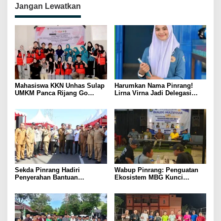
Jangan Lewatkan
Mahasiswa KKN Unhas Sulap
Harumkan Nama Pinrang!
UMKM Panca Rijang Go
Lirna Virna Jadi Delegasi
Digital, Pelaku Usaha
Sulsel di Forum Pelajar
Antusias Ikuti Pelatihan
Indonesia 2026
Sekda Pinrang Hadiri
Wabup Pinrang: Penguatan
Penyerahan Bantuan
Ekosistem MBG Kunci
Pertanian, Perkuat Komitmen
Menggerakkan Ekonomi
Dukung Swasembada Pangan
Kerakyatan