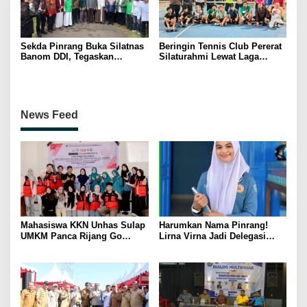
Sekda Pinrang Buka Silatnas
Beringin Tennis Club Pererat
Banom DDI, Tegaskan
Silaturahmi Lewat Laga
Pentingnya Ukhuwah dan
Persahabatan Bersama
Penguatan SDM Berakhlak
Petenis Parepare
News Feed
Mahasiswa KKN Unhas Sulap
Harumkan Nama Pinrang!
UMKM Panca Rijang Go
Lirna Virna Jadi Delegasi
Digital, Pelaku Usaha
Sulsel di Forum Pelajar
Antusias Ikuti Pelatihan
Indonesia 2026