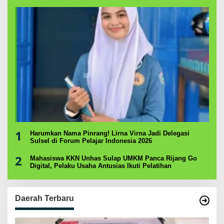
1
Harumkan Nama Pinrang! Lirna Virna Jadi Delegasi
Sulsel di Forum Pelajar Indonesia 2026
2
Mahasiswa KKN Unhas Sulap UMKM Panca Rijang Go
Digital, Pelaku Usaha Antusias Ikuti Pelatihan
Daerah Terbaru