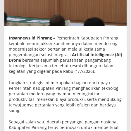
e
m
b
a
n
g
T
e
Insannews.id Pinrang
– Pemerintah Kabupaten Pinrang
k
n
kembali menunjukkan komitmennya dalam mendorong
o
modernisasi sektor pertanian melalui kerja sama
l
pengembangan solusi integrasi
Artificial Intelligence (AI)
o
Drone
bersama sejumlah perusahaan pengembang
g
i
teknologi. Kerja sama tersebut resmi dibangun dalam
,
kegiatan yang digelar pada Rabu (1/7/2026).
A
I
D
Langkah strategis ini merupakan bagian dari upaya
r
Pemerintah Kabupaten Pinrang menghadirkan teknologi
o
pertanian modern yang mampu meningkatkan
n
produktivitas, menekan biaya produksi, serta mendukung
e
S
terwujudnya pertanian yang lebih efisien dan berdaya
i
saing.
a
p
D
Sebagai salah satu daerah penyangga pangan nasional,
o
Kabupaten Pinrang terus berinovasi untuk memperkuat
r