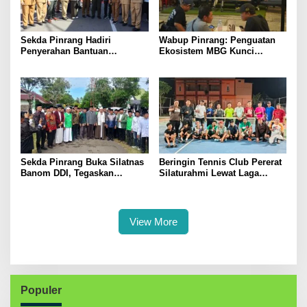
Sekda Pinrang Hadiri
Wabup Pinrang: Penguatan
Penyerahan Bantuan
Ekosistem MBG Kunci
Pertanian, Perkuat Komitmen
Menggerakkan Ekonomi
Dukung Swasembada Pangan
Kerakyatan
Sekda Pinrang Buka Silatnas
Beringin Tennis Club Pererat
Banom DDI, Tegaskan
Silaturahmi Lewat Laga
Pentingnya Ukhuwah dan
Persahabatan Bersama
Penguatan SDM Berakhlak
Petenis Parepare
View More
Populer