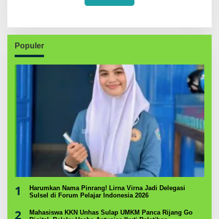
Populer
1
Harumkan Nama Pinrang! Lirna Virna Jadi Delegasi
Sulsel di Forum Pelajar Indonesia 2026
2
Mahasiswa KKN Unhas Sulap UMKM Panca Rijang Go