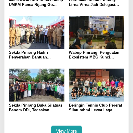
UMKM Panca Rijang Go
Lirna Virna Jadi Delegasi
Digital, Pelaku Usaha
Sulsel di Forum Pelajar
Antusias Ikuti Pelatihan
Indonesia 2026
Sekda Pinrang Hadiri
Wabup Pinrang: Penguatan
Penyerahan Bantuan
Ekosistem MBG Kunci
Pertanian, Perkuat Komitmen
Menggerakkan Ekonomi
Dukung Swasembada Pangan
Kerakyatan
Sekda Pinrang Buka Silatnas
Beringin Tennis Club Pererat
Banom DDI, Tegaskan
Silaturahmi Lewat Laga
Pentingnya Ukhuwah dan
Persahabatan Bersama
Penguatan SDM Berakhlak
Petenis Parepare
View More