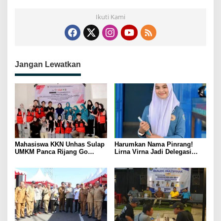
Ikuti Kami
Jangan Lewatkan
Mahasiswa KKN Unhas Sulap
Harumkan Nama Pinrang!
UMKM Panca Rijang Go
Lirna Virna Jadi Delegasi
Digital, Pelaku Usaha
Sulsel di Forum Pelajar
Antusias Ikuti Pelatihan
Indonesia 2026