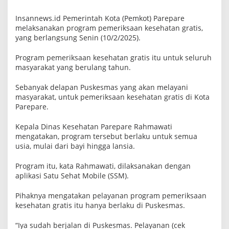
a
n
Insannews.id Pemerintah Kota (Pemkot) Parepare
p
melaksanakan program pemeriksaan kesehatan gratis,
r
o
yang berlangsung Senin (10/2/2025).
g
r
Program pemeriksaan kesehatan gratis itu untuk seluruh
a
m
masyarakat yang berulang tahun.
P
e
Sebanyak delapan Puskesmas yang akan melayani
m
masyarakat, untuk pemeriksaan kesehatan gratis di Kota
e
r
Parepare.
i
k
Kepala Dinas Kesehatan Parepare Rahmawati
s
a
mengatakan, program tersebut berlaku untuk semua
a
usia, mulai dari bayi hingga lansia.
n
G
Program itu, kata Rahmawati, dilaksanakan dengan
r
a
aplikasi Satu Sehat Mobile (SSM).
t
i
Pihaknya mengatakan pelayanan program pemeriksaan
s
kesehatan gratis itu hanya berlaku di Puskesmas.
“Iya sudah berjalan di Puskesmas. Pelayanan (cek