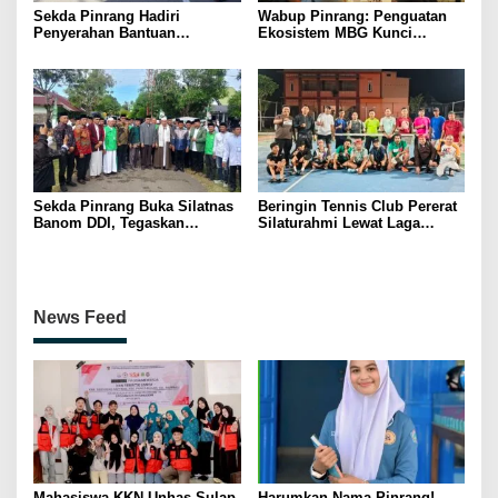
Sekda Pinrang Hadiri
Wabup Pinrang: Penguatan
Penyerahan Bantuan
Ekosistem MBG Kunci
Pertanian, Perkuat Komitmen
Menggerakkan Ekonomi
Dukung Swasembada Pangan
Kerakyatan
Sekda Pinrang Buka Silatnas
Beringin Tennis Club Pererat
Banom DDI, Tegaskan
Silaturahmi Lewat Laga
Pentingnya Ukhuwah dan
Persahabatan Bersama
Penguatan SDM Berakhlak
Petenis Parepare
News Feed
Mahasiswa KKN Unhas Sulap
Harumkan Nama Pinrang!