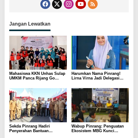
Jangan Lewatkan
Mahasiswa KKN Unhas Sulap
Harumkan Nama Pinrang!
UMKM Panca Rijang Go
Lirna Virna Jadi Delegasi
Digital, Pelaku Usaha
Sulsel di Forum Pelajar
Antusias Ikuti Pelatihan
Indonesia 2026
Sekda Pinrang Hadiri
Wabup Pinrang: Penguatan
Penyerahan Bantuan
Ekosistem MBG Kunci
Pertanian, Perkuat Komitmen
Menggerakkan Ekonomi