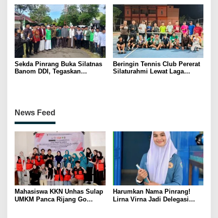
Dukung Swasembada Pangan
Kerakyatan
Sekda Pinrang Buka Silatnas
Beringin Tennis Club Pererat
Banom DDI, Tegaskan
Silaturahmi Lewat Laga
Pentingnya Ukhuwah dan
Persahabatan Bersama
Penguatan SDM Berakhlak
Petenis Parepare
News Feed
Mahasiswa KKN Unhas Sulap
Harumkan Nama Pinrang!
UMKM Panca Rijang Go
Lirna Virna Jadi Delegasi
Digital, Pelaku Usaha
Sulsel di Forum Pelajar
Antusias Ikuti Pelatihan
Indonesia 2026