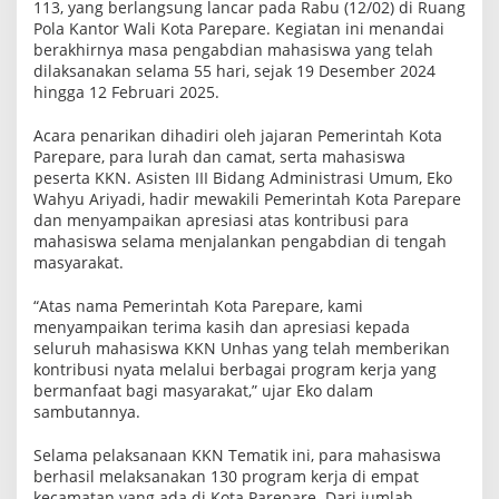
113, yang berlangsung lancar pada Rabu (12/02) di Ruang
g
Pola Kantor Wali Kota Parepare. Kegiatan ini menandai
s
u
berakhirnya masa pengabdian mahasiswa yang telah
n
dilaksanakan selama 55 hari, sejak 19 Desember 2024
g
hingga 12 Februari 2025.
L
a
n
Acara penarikan dihadiri oleh jajaran Pemerintah Kota
c
Parepare, para lurah dan camat, serta mahasiswa
a
peserta KKN. Asisten III Bidang Administrasi Umum, Eko
r
,
Wahyu Ariyadi, hadir mewakili Pemerintah Kota Parepare
1
dan menyampaikan apresiasi atas kontribusi para
3
mahasiswa selama menjalankan pengabdian di tengah
0
masyarakat.
P
r
o
“Atas nama Pemerintah Kota Parepare, kami
g
menyampaikan terima kasih dan apresiasi kepada
r
seluruh mahasiswa KKN Unhas yang telah memberikan
a
m
kontribusi nyata melalui berbagai program kerja yang
T
bermanfaat bagi masyarakat,” ujar Eko dalam
e
sambutannya.
l
a
h
Selama pelaksanaan KKN Tematik ini, para mahasiswa
D
berhasil melaksanakan 130 program kerja di empat
i
kecamatan yang ada di Kota Parepare. Dari jumlah
l