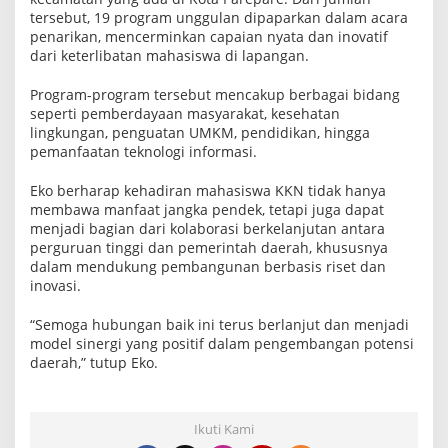
a
tersebut, 19 program unggulan dipaparkan dalam acara
k
penarikan, mencerminkan capaian nyata dan inovatif
s
dari keterlibatan mahasiswa di lapangan.
a
n
a
Program-program tersebut mencakup berbagai bidang
k
seperti pemberdayaan masyarakat, kesehatan
a
lingkungan, penguatan UMKM, pendidikan, hingga
n
pemanfaatan teknologi informasi.
Eko berharap kehadiran mahasiswa KKN tidak hanya
membawa manfaat jangka pendek, tetapi juga dapat
menjadi bagian dari kolaborasi berkelanjutan antara
perguruan tinggi dan pemerintah daerah, khususnya
dalam mendukung pembangunan berbasis riset dan
inovasi.
“Semoga hubungan baik ini terus berlanjut dan menjadi
model sinergi yang positif dalam pengembangan potensi
daerah,” tutup Eko.
Ikuti Kami