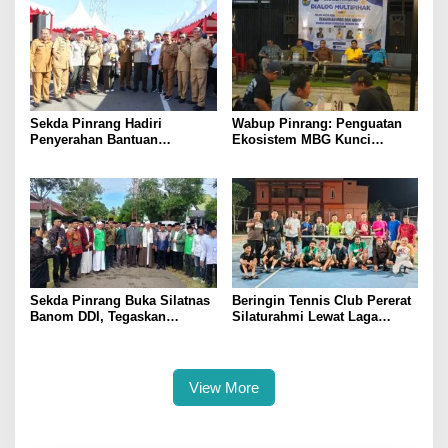
Sekda Pinrang Hadiri
Wabup Pinrang: Penguatan
Penyerahan Bantuan
Ekosistem MBG Kunci
Pertanian, Perkuat Komitmen
Menggerakkan Ekonomi
Dukung Swasembada Pangan
Kerakyatan
Sekda Pinrang Buka Silatnas
Beringin Tennis Club Pererat
Banom DDI, Tegaskan
Silaturahmi Lewat Laga
Pentingnya Ukhuwah dan
Persahabatan Bersama
Penguatan SDM Berakhlak
Petenis Parepare
View More