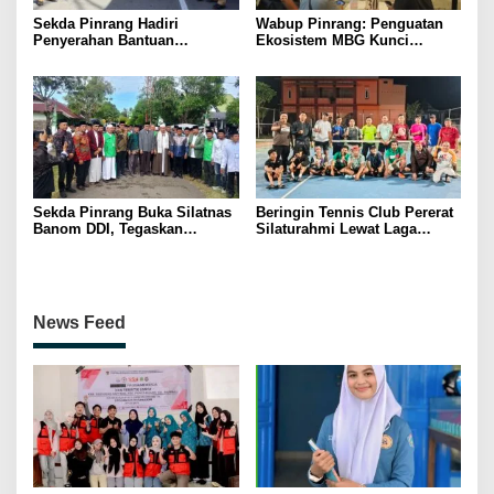
Sekda Pinrang Hadiri
Wabup Pinrang: Penguatan
Penyerahan Bantuan
Ekosistem MBG Kunci
Pertanian, Perkuat Komitmen
Menggerakkan Ekonomi
Dukung Swasembada Pangan
Kerakyatan
Sekda Pinrang Buka Silatnas
Beringin Tennis Club Pererat
Banom DDI, Tegaskan
Silaturahmi Lewat Laga
Pentingnya Ukhuwah dan
Persahabatan Bersama
Penguatan SDM Berakhlak
Petenis Parepare
News Feed