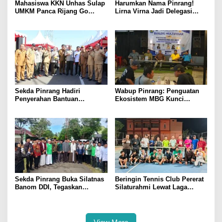
Mahasiswa KKN Unhas Sulap
Harumkan Nama Pinrang!
UMKM Panca Rijang Go
Lirna Virna Jadi Delegasi
Digital, Pelaku Usaha
Sulsel di Forum Pelajar
Antusias Ikuti Pelatihan
Indonesia 2026
Sekda Pinrang Hadiri
Wabup Pinrang: Penguatan
Penyerahan Bantuan
Ekosistem MBG Kunci
Pertanian, Perkuat Komitmen
Menggerakkan Ekonomi
Dukung Swasembada Pangan
Kerakyatan
Sekda Pinrang Buka Silatnas
Beringin Tennis Club Pererat
Banom DDI, Tegaskan
Silaturahmi Lewat Laga
Pentingnya Ukhuwah dan
Persahabatan Bersama
Penguatan SDM Berakhlak
Petenis Parepare