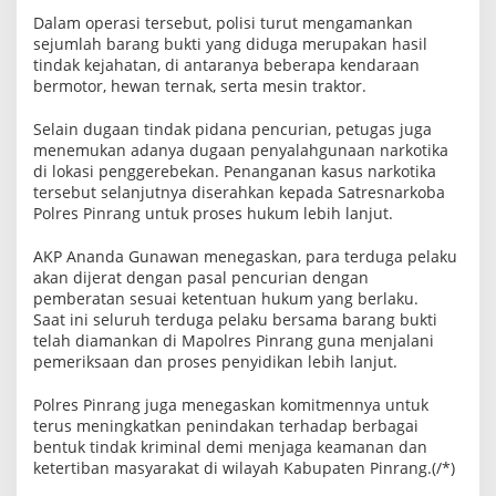
n
Dalam operasi tersebut, polisi turut mengamankan
g
sejumlah barang bukti yang diduga merupakan hasil
B
u
tindak kejahatan, di antaranya beberapa kendaraan
k
bermotor, hewan ternak, serta mesin traktor.
t
i
Selain dugaan tindak pidana pencurian, petugas juga
B
e
menemukan adanya dugaan penyalahgunaan narkotika
r
di lokasi penggerebekan. Penanganan kasus narkotika
s
tersebut selanjutnya diserahkan kepada Satresnarkoba
e
r
Polres Pinrang untuk proses hukum lebih lanjut.
a
k
AKP Ananda Gunawan menegaskan, para terduga pelaku
a
akan dijerat dengan pasal pencurian dengan
n
pemberatan sesuai ketentuan hukum yang berlaku.
Saat ini seluruh terduga pelaku bersama barang bukti
telah diamankan di Mapolres Pinrang guna menjalani
pemeriksaan dan proses penyidikan lebih lanjut.
Polres Pinrang juga menegaskan komitmennya untuk
terus meningkatkan penindakan terhadap berbagai
bentuk tindak kriminal demi menjaga keamanan dan
ketertiban masyarakat di wilayah Kabupaten Pinrang.(/*)