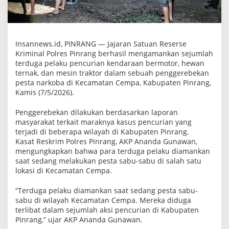
l
o
t
a
n
P
Insannews.id, PINRANG — Jajaran Satuan Reserse
e
Kriminal Polres Pinrang berhasil mengamankan sejumlah
n
terduga pelaku pencurian kendaraan bermotor, hewan
c
ternak, dan mesin traktor dalam sebuah penggerebekan
u
r
pesta narkoba di Kecamatan Cempa, Kabupaten Pinrang,
i
Kamis (7/5/2026).
S
a
Penggerebekan dilakukan berdasarkan laporan
a
t
masyarakat terkait maraknya kasus pencurian yang
P
terjadi di beberapa wilayah di Kabupaten Pinrang.
e
Kasat Reskrim Polres Pinrang, AKP Ananda Gunawan,
s
t
mengungkapkan bahwa para terduga pelaku diamankan
a
saat sedang melakukan pesta sabu-sabu di salah satu
S
lokasi di Kecamatan Cempa.
a
b
u
“Terduga pelaku diamankan saat sedang pesta sabu-
,
sabu di wilayah Kecamatan Cempa. Mereka diduga
B
terlibat dalam sejumlah aksi pencurian di Kabupaten
a
Pinrang,” ujar AKP Ananda Gunawan.
r
a