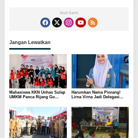
Ikuti Kami
Jangan Lewatkan
Mahasiswa KKN Unhas Sulap
Harumkan Nama Pinrang!
UMKM Panca Rijang Go
Lirna Virna Jadi Delegasi
Digital, Pelaku Usaha
Sulsel di Forum Pelajar
Antusias Ikuti Pelatihan
Indonesia 2026