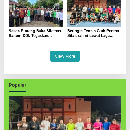
Sekda Pinrang Buka Silatnas
Beringin Tennis Club Pererat
Banom DDI, Tegaskan
Silaturahmi Lewat Laga
Pentingnya Ukhuwah dan
Persahabatan Bersama
Penguatan SDM Berakhlak
Petenis Parepare
View More
Populer