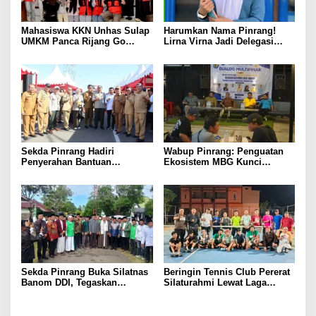
Mahasiswa KKN Unhas Sulap
Harumkan Nama Pinrang!
UMKM Panca Rijang Go
Lirna Virna Jadi Delegasi
Digital, Pelaku Usaha
Sulsel di Forum Pelajar
Antusias Ikuti Pelatihan
Indonesia 2026
Sekda Pinrang Hadiri
Wabup Pinrang: Penguatan
Penyerahan Bantuan
Ekosistem MBG Kunci
Pertanian, Perkuat Komitmen
Menggerakkan Ekonomi
Dukung Swasembada Pangan
Kerakyatan
Sekda Pinrang Buka Silatnas
Beringin Tennis Club Pererat
Banom DDI, Tegaskan
Silaturahmi Lewat Laga
Pentingnya Ukhuwah dan
Persahabatan Bersama
Penguatan SDM Berakhlak
Petenis Parepare