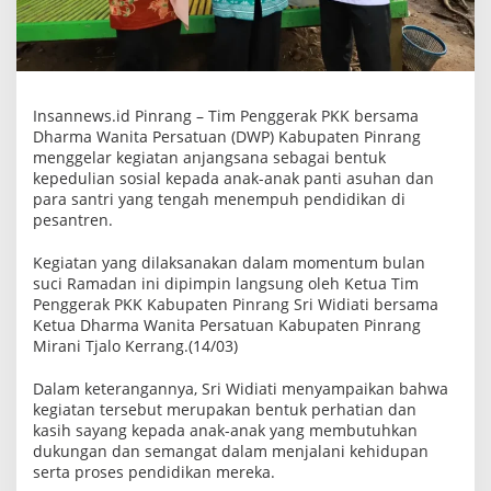
P
P
K
K
d
a
n
Insannews.id Pinrang – Tim Penggerak PKK bersama
D
Dharma Wanita Persatuan (DWP) Kabupaten Pinrang
W
menggelar kegiatan anjangsana sebagai bentuk
P
P
kepedulian sosial kepada anak-anak panti asuhan dan
i
para santri yang tengah menempuh pendidikan di
n
pesantren.
r
a
n
Kegiatan yang dilaksanakan dalam momentum bulan
g
suci Ramadan ini dipimpin langsung oleh Ketua Tim
G
Penggerak PKK Kabupaten Pinrang Sri Widiati bersama
e
l
Ketua Dharma Wanita Persatuan Kabupaten Pinrang
a
Mirani Tjalo Kerrang.(14/03)
r
A
Dalam keterangannya, Sri Widiati menyampaikan bahwa
n
j
kegiatan tersebut merupakan bentuk perhatian dan
a
kasih sayang kepada anak-anak yang membutuhkan
n
dukungan dan semangat dalam menjalani kehidupan
g
serta proses pendidikan mereka.
s
a