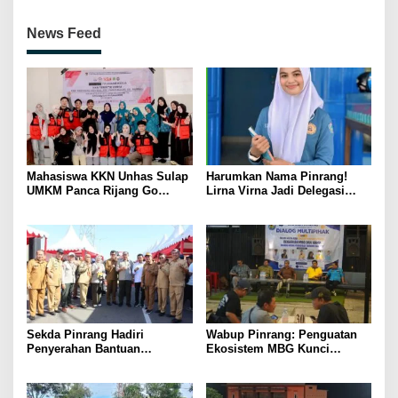
News Feed
Mahasiswa KKN Unhas Sulap
Harumkan Nama Pinrang!
UMKM Panca Rijang Go
Lirna Virna Jadi Delegasi
Digital, Pelaku Usaha
Sulsel di Forum Pelajar
Antusias Ikuti Pelatihan
Indonesia 2026
Sekda Pinrang Hadiri
Wabup Pinrang: Penguatan
Penyerahan Bantuan
Ekosistem MBG Kunci
Pertanian, Perkuat Komitmen
Menggerakkan Ekonomi
Dukung Swasembada Pangan
Kerakyatan