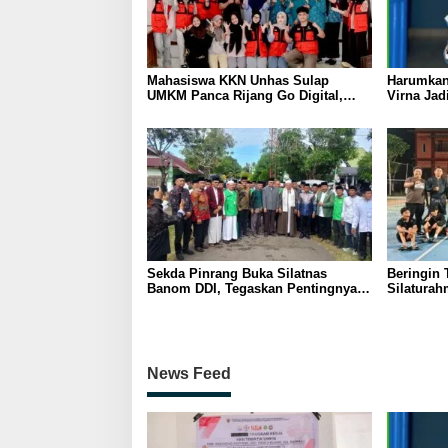
Mahasiswa KKN Unhas Sulap
Harumkan
UMKM Panca Rijang Go Digital,
Virna Jad
Pelaku Usaha Antusias Ikuti
Pelajar I
Pelatihan
Sekda Pinrang Buka Silatnas
Beringin 
Banom DDI, Tegaskan Pentingnya
Silaturah
Ukhuwah dan Penguatan SDM
Persahab
Berakhlak
Parepare
News Feed