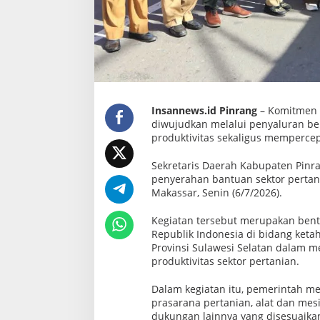
t
a
n
i
a
n
,
P
e
r
k
Insannews.id Pinrang
– Komitmen 
u
diwujudkan melalui penyaluran be
a
produktivitas sekaligus memperce
t
K
o
Sekretaris Daerah Kabupaten Pinra
m
penyerahan bantuan sektor pertania
i
Makassar, Senin (6/7/2026).
t
m
e
Kegiatan tersebut merupakan bent
n
Republik Indonesia di bidang keta
D
u
Provinsi Sulawesi Selatan dalam
k
produktivitas sektor pertanian.
u
n
Dalam kegiatan itu, pemerintah me
g
S
prasarana pertanian, alat dan mesi
w
dukungan lainnya yang disesuaik