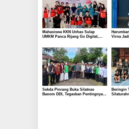
Mahasiswa KKN Unhas Sulap
Harumkan
UMKM Panca Rijang Go Digital,
Virna Jad
Pelaku Usaha Antusias Ikuti
Pelajar I
Pelatihan
Sekda Pinrang Buka Silatnas
Beringin 
Banom DDI, Tegaskan Pentingnya
Silaturah
Ukhuwah dan Penguatan SDM
Persahab
Berakhlak
Parepare