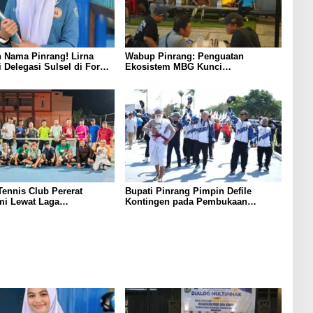
 Nama Pinrang! Lirna
Wabup Pinrang: Penguatan
i Delegasi Sulsel di Forum
Ekosistem MBG Kunci
ndonesia 2026
Menggerakkan Ekonomi Kerakyatan
Tennis Club Pererat
Bupati Pinrang Pimpin Defile
mi Lewat Laga
Kontingen pada Pembukaan
atan Bersama Petenis
Porsenijar PGRI Sulsel, Tegaskan
Peran Strategis Guru Membangun
SDM Unggul