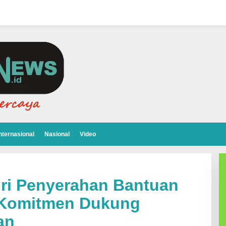
nternasional
Nasional
Video
iri Penyerahan Bantuan
t Komitmen Dukung
an