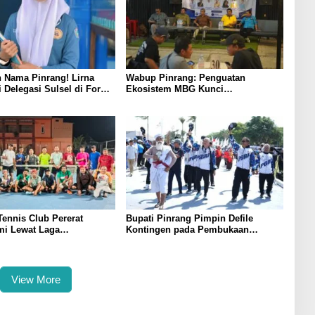
 Nama Pinrang! Lirna
Wabup Pinrang: Penguatan
i Delegasi Sulsel di Forum
Ekosistem MBG Kunci
ndonesia 2026
Menggerakkan Ekonomi Kerakyatan
Tennis Club Pererat
Bupati Pinrang Pimpin Defile
mi Lewat Laga
Kontingen pada Pembukaan
atan Bersama Petenis
Porsenijar PGRI Sulsel, Tegaskan
Peran Strategis Guru Membangun
SDM Unggul
View More