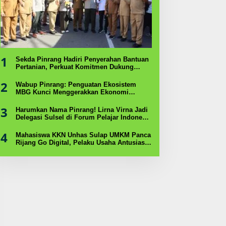
1
Sekda Pinrang Hadiri Penyerahan Bantuan
Pertanian, Perkuat Komitmen Dukung
Swasembada Pangan
2
Wabup Pinrang: Penguatan Ekosistem
MBG Kunci Menggerakkan Ekonomi
Kerakyatan
3
Harumkan Nama Pinrang! Lirna Virna Jadi
Delegasi Sulsel di Forum Pelajar Indonesia
2026
4
Mahasiswa KKN Unhas Sulap UMKM Panca
Rijang Go Digital, Pelaku Usaha Antusias
Ikuti Pelatihan