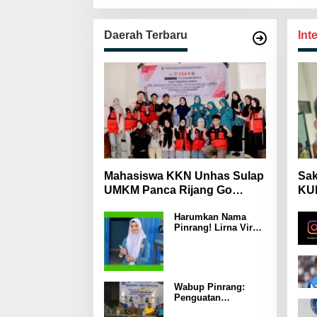
Daerah Terbaru
Int
Mahasiswa KKN Unhas Sulap
Sak
UMKM Panca Rijang Go
KUH
Digital, Pelaku Usaha
Mas
Harumkan Nama
Antusias Ikuti Pelatihan
Wa
Pinrang! Lirna Virna
Jadi Delegasi Sulsel
di Forum Pelajar
Indonesia 2026
Wabup Pinrang:
Penguatan
Ekosistem MBG