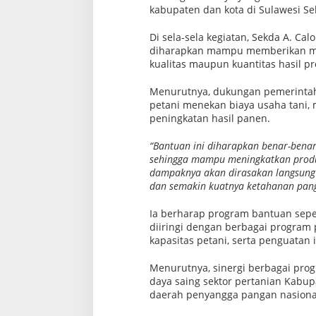
a
kabupaten dan kota di Sulawesi Se
s
e
m
Di sela-sela kegiatan, Sekda A. C
b
diharapkan mampu memberikan man
a
kualitas maupun kuantitas hasil pr
d
a
P
Menurutnya, dukungan pemerintah
a
petani menekan biaya usaha tani, 
n
g
peningkatan hasil panen.
a
n
“Bantuan ini diharapkan benar-benar
sehingga mampu meningkatkan produkt
dampaknya akan dirasakan langsung 
dan semakin kuatnya ketahanan pan
Ia berharap program bantuan seper
diiringi dengan berbagai program
kapasitas petani, serta penguatan 
Menurutnya, sinergi berbagai pro
daya saing sektor pertanian Kabup
daerah penyangga pangan nasional 