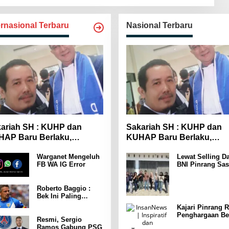
ernasional Terbaru
Nasional Terbaru
ariah SH : KUHP dan
Sakariah SH : KUHP dan
AP Baru Berlaku,
KUHAP Baru Berlaku,
yarakat Wajib Lebih
Masyarakat Wajib Lebih
Warganet Mengeluh
Lewat Selling Da
spada
Waspada
FB WA IG Error
BNI Pinrang Sas
Pasar hingga Pu
Pertokoan
Promosikan
Roberto Baggio :
Program Rejeki
Bek Ini Paling
wondr BNI 2025
Menakutkan Yang
Kajari Pinrang R
Pernah Dia Lawan
Penghargaan Be
Punya Kekuatan
Resmi, Sergio
Leader Indonesi
Setara 15 Pemain
Ramos Gabung PSG