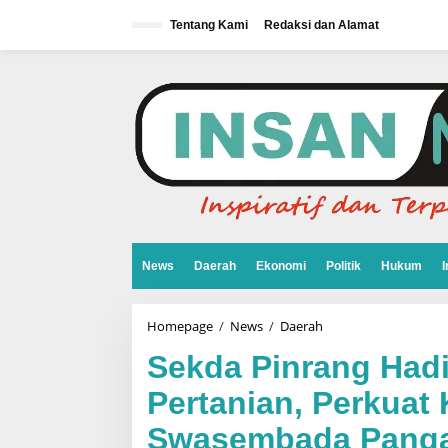
L
e
Tentang Kami
Redaksi dan Alamat
w
a
t
i
k
e
k
o
n
t
e
n
News
Daerah
Ekonomi
Politik
Hukum
I
Homepage
/
News
/
Daerah
S
e
k
Sekda Pinrang Had
d
a
Pertanian, Perkua
P
i
Swasembada Pang
n
r