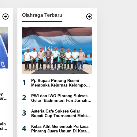
Olahraga Terbaru
1
Pj. Bupati Pinrang Resmi
Membuka Kejurnas Kelompok
Umur Panjat Tebing XVIII
y,
Tahun 2024
2
PWI dan IWO Pinrang Sukses
ar
Gelar ‘Badminton Fun Jurnalis
sat
2024
3
Asteria Cafe Sukses Gelar
Bupati Cup Tournament Mobile
Legend Berhadiah Puluhan
aih
Juta
4
Kelas Atlit Menembak Perkasa
st
Pinrang Juara Umum Di Kota
a
Palopo