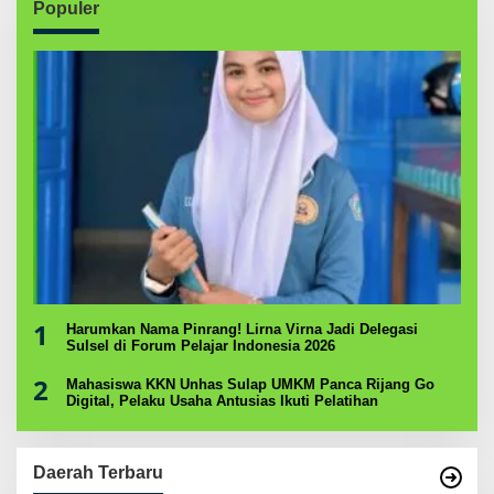
Populer
1
Harumkan Nama Pinrang! Lirna Virna Jadi Delegasi
Sulsel di Forum Pelajar Indonesia 2026
2
Mahasiswa KKN Unhas Sulap UMKM Panca Rijang Go
Digital, Pelaku Usaha Antusias Ikuti Pelatihan
Daerah Terbaru