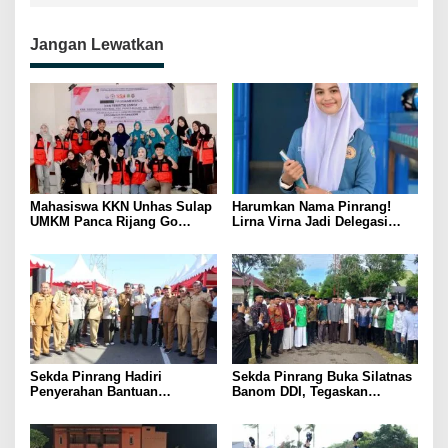
Jangan Lewatkan
Mahasiswa KKN Unhas Sulap
Harumkan Nama Pinrang!
UMKM Panca Rijang Go
Lirna Virna Jadi Delegasi
Digital, Pelaku Usaha
Sulsel di Forum Pelajar
Antusias Ikuti Pelatihan
Indonesia 2026
Sekda Pinrang Hadiri
Sekda Pinrang Buka Silatnas
Penyerahan Bantuan
Banom DDI, Tegaskan
Pertanian, Perkuat Komitmen
Pentingnya Ukhuwah dan
Dukung Swasembada Pangan
Penguatan SDM Berakhlak