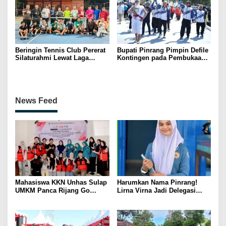
Beringin Tennis Club Pererat
Bupati Pinrang Pimpin Defile
Silaturahmi Lewat Laga
Kontingen pada Pembukaan
Persahabatan Bersama
Porsenijar PGRI Sulsel,
Petenis Parepare
Tegaskan Peran Strategis
Guru Membangun SDM
Unggul
News Feed
Mahasiswa KKN Unhas Sulap
Harumkan Nama Pinrang!
UMKM Panca Rijang Go
Lirna Virna Jadi Delegasi
Digital, Pelaku Usaha
Sulsel di Forum Pelajar
Antusias Ikuti Pelatihan
Indonesia 2026