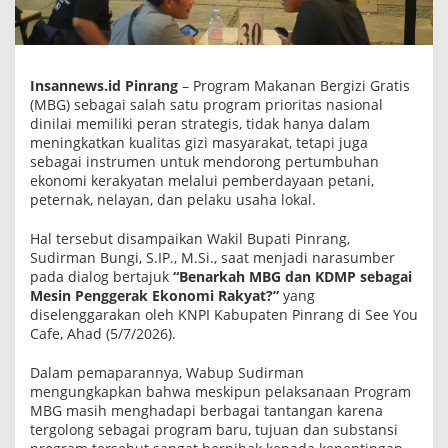
o
s
i
s
t
e
Insannews.id Pinrang
– Program Makanan Bergizi Gratis
m
(MBG) sebagai salah satu program prioritas nasional
M
dinilai memiliki peran strategis, tidak hanya dalam
B
meningkatkan kualitas gizi masyarakat, tetapi juga
G
K
sebagai instrumen untuk mendorong pertumbuhan
u
ekonomi kerakyatan melalui pemberdayaan petani,
n
peternak, nelayan, dan pelaku usaha lokal.
c
i
M
Hal tersebut disampaikan Wakil Bupati Pinrang,
e
Sudirman Bungi, S.IP., M.Si., saat menjadi narasumber
n
pada dialog bertajuk
“Benarkah MBG dan KDMP sebagai
g
g
Mesin Penggerak Ekonomi Rakyat?”
yang
e
diselenggarakan oleh KNPI Kabupaten Pinrang di See You
r
Cafe, Ahad (5/7/2026).
a
k
k
Dalam pemaparannya, Wabup Sudirman
a
mengungkapkan bahwa meskipun pelaksanaan Program
n
MBG masih menghadapi berbagai tantangan karena
E
tergolong sebagai program baru, tujuan dan substansi
k
o