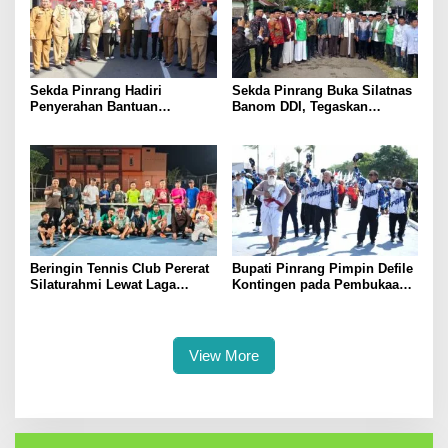
Sekda Pinrang Hadiri
Sekda Pinrang Buka Silatnas
Penyerahan Bantuan
Banom DDI, Tegaskan
Pertanian, Perkuat Komitmen
Pentingnya Ukhuwah dan
Dukung Swasembada Pangan
Penguatan SDM Berakhlak
Beringin Tennis Club Pererat
Bupati Pinrang Pimpin Defile
Silaturahmi Lewat Laga
Kontingen pada Pembukaan
Persahabatan Bersama
Porsenijar PGRI Sulsel,
Petenis Parepare
Tegaskan Peran Strategis
Guru Membangun SDM
Unggul
View More