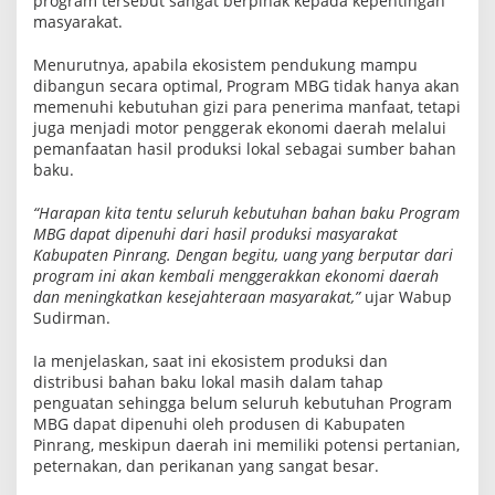
program tersebut sangat berpihak kepada kepentingan
n
masyarakat.
o
m
i
Menurutnya, apabila ekosistem pendukung mampu
K
dibangun secara optimal, Program MBG tidak hanya akan
e
memenuhi kebutuhan gizi para penerima manfaat, tetapi
r
juga menjadi motor penggerak ekonomi daerah melalui
a
k
pemanfaatan hasil produksi lokal sebagai sumber bahan
y
baku.
a
t
a
“Harapan kita tentu seluruh kebutuhan bahan baku Program
n
MBG dapat dipenuhi dari hasil produksi masyarakat
Kabupaten Pinrang. Dengan begitu, uang yang berputar dari
program ini akan kembali menggerakkan ekonomi daerah
dan meningkatkan kesejahteraan masyarakat,”
ujar Wabup
Sudirman.
Ia menjelaskan, saat ini ekosistem produksi dan
distribusi bahan baku lokal masih dalam tahap
penguatan sehingga belum seluruh kebutuhan Program
MBG dapat dipenuhi oleh produsen di Kabupaten
Pinrang, meskipun daerah ini memiliki potensi pertanian,
peternakan, dan perikanan yang sangat besar.