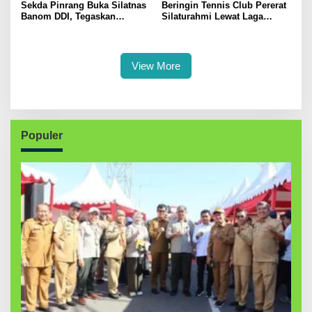
Sekda Pinrang Buka Silatnas
Beringin Tennis Club Pererat
Banom DDI, Tegaskan
Silaturahmi Lewat Laga
Pentingnya Ukhuwah dan
Persahabatan Bersama
Penguatan SDM Berakhlak
Petenis Parepare
View More
Populer