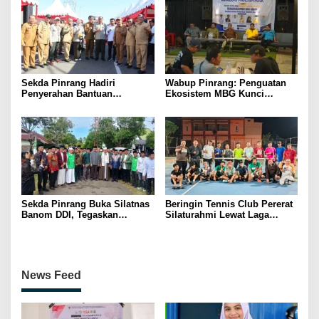
Sekda Pinrang Hadiri
Wabup Pinrang: Penguatan
Penyerahan Bantuan
Ekosistem MBG Kunci
Pertanian, Perkuat Komitmen
Menggerakkan Ekonomi
Dukung Swasembada Pangan
Kerakyatan
Sekda Pinrang Buka Silatnas
Beringin Tennis Club Pererat
Banom DDI, Tegaskan
Silaturahmi Lewat Laga
Pentingnya Ukhuwah dan
Persahabatan Bersama
Penguatan SDM Berakhlak
Petenis Parepare
News Feed