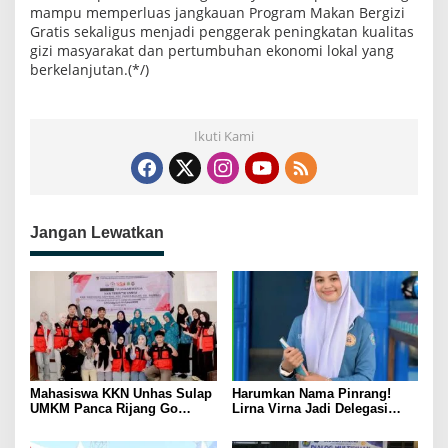
mampu memperluas jangkauan Program Makan Bergizi
Gratis sekaligus menjadi penggerak peningkatan kualitas
gizi masyarakat dan pertumbuhan ekonomi lokal yang
berkelanjutan.(*/)
Ikuti Kami
Jangan Lewatkan
Mahasiswa KKN Unhas Sulap
Harumkan Nama Pinrang!
UMKM Panca Rijang Go
Lirna Virna Jadi Delegasi
Digital, Pelaku Usaha
Sulsel di Forum Pelajar
Antusias Ikuti Pelatihan
Indonesia 2026