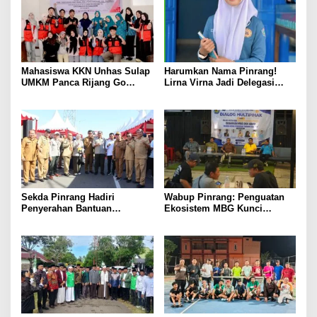
Mahasiswa KKN Unhas Sulap
Harumkan Nama Pinrang!
UMKM Panca Rijang Go
Lirna Virna Jadi Delegasi
Digital, Pelaku Usaha
Sulsel di Forum Pelajar
Antusias Ikuti Pelatihan
Indonesia 2026
Sekda Pinrang Hadiri
Wabup Pinrang: Penguatan
Penyerahan Bantuan
Ekosistem MBG Kunci
Pertanian, Perkuat Komitmen
Menggerakkan Ekonomi
Dukung Swasembada Pangan
Kerakyatan