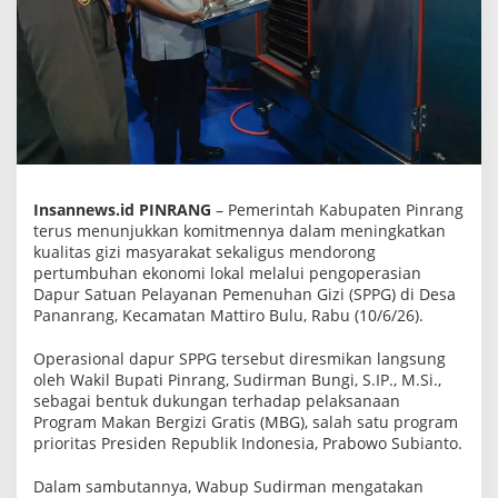
r
S
P
P
G
d
i
P
a
n
a
n
Insannews.id PINRANG
– Pemerintah Kabupaten Pinrang
r
a
terus menunjukkan komitmennya dalam meningkatkan
n
kualitas gizi masyarakat sekaligus mendorong
g
pertumbuhan ekonomi lokal melalui pengoperasian
,
Dapur Satuan Pelayanan Pemenuhan Gizi (SPPG) di Desa
P
e
Pananrang, Kecamatan Mattiro Bulu, Rabu (10/6/26).
r
k
Operasional dapur SPPG tersebut diresmikan langsung
u
a
oleh Wakil Bupati Pinrang, Sudirman Bungi, S.IP., M.Si.,
t
sebagai bentuk dukungan terhadap pelaksanaan
P
Program Makan Bergizi Gratis (MBG), salah satu program
r
prioritas Presiden Republik Indonesia, Prabowo Subianto.
o
g
r
Dalam sambutannya, Wabup Sudirman mengatakan
a