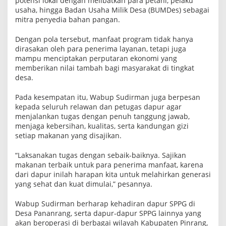
potensi lokal dengan melibatkan para petani, pelaku
E
usaha, hingga Badan Usaha Milik Desa (BUMDes) sebagai
k
mitra penyedia bahan pangan.
o
n
o
Dengan pola tersebut, manfaat program tidak hanya
m
dirasakan oleh para penerima layanan, tetapi juga
i
mampu menciptakan perputaran ekonomi yang
D
memberikan nilai tambah bagi masyarakat di tingkat
e
s
desa.
a
Pada kesempatan itu, Wabup Sudirman juga berpesan
kepada seluruh relawan dan petugas dapur agar
menjalankan tugas dengan penuh tanggung jawab,
menjaga kebersihan, kualitas, serta kandungan gizi
setiap makanan yang disajikan.
“Laksanakan tugas dengan sebaik-baiknya. Sajikan
makanan terbaik untuk para penerima manfaat, karena
dari dapur inilah harapan kita untuk melahirkan generasi
yang sehat dan kuat dimulai,” pesannya.
Wabup Sudirman berharap kehadiran dapur SPPG di
Desa Pananrang, serta dapur-dapur SPPG lainnya yang
akan beroperasi di berbagai wilayah Kabupaten Pinrang,