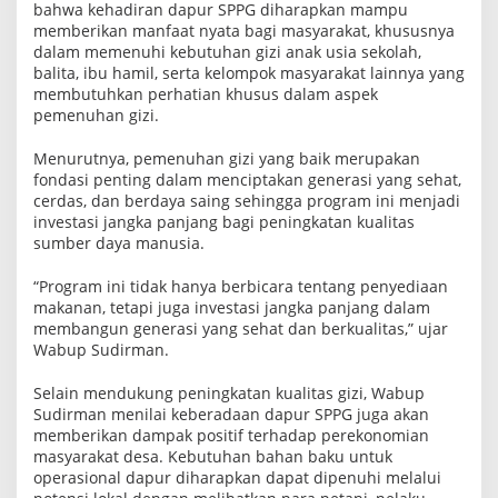
bahwa kehadiran dapur SPPG diharapkan mampu
m
memberikan manfaat nyata bagi masyarakat, khususnya
M
a
dalam memenuhi kebutuhan gizi anak usia sekolah,
k
balita, ibu hamil, serta kelompok masyarakat lainnya yang
a
membutuhkan perhatian khusus dalam aspek
n
B
pemenuhan gizi.
e
r
Menurutnya, pemenuhan gizi yang baik merupakan
g
fondasi penting dalam menciptakan generasi yang sehat,
i
z
cerdas, dan berdaya saing sehingga program ini menjadi
i
investasi jangka panjang bagi peningkatan kualitas
G
sumber daya manusia.
r
a
t
“Program ini tidak hanya berbicara tentang penyediaan
i
makanan, tetapi juga investasi jangka panjang dalam
s
membangun generasi yang sehat dan berkualitas,” ujar
d
a
Wabup Sudirman.
n
G
Selain mendukung peningkatan kualitas gizi, Wabup
e
Sudirman menilai keberadaan dapur SPPG juga akan
r
a
memberikan dampak positif terhadap perekonomian
k
masyarakat desa. Kebutuhan bahan baku untuk
k
operasional dapur diharapkan dapat dipenuhi melalui
a
n