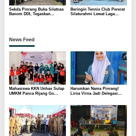
Sekda Pinrang Buka Silatnas
Beringin Tennis Club Pererat
Banom DDI, Tegaskan
Silaturahmi Lewat Laga
Pentingnya Ukhuwah dan
Persahabatan Bersama
Penguatan SDM Berakhlak
Petenis Parepare
News Feed
Mahasiswa KKN Unhas Sulap
Harumkan Nama Pinrang!
UMKM Panca Rijang Go
Lirna Virna Jadi Delegasi
Digital, Pelaku Usaha
Sulsel di Forum Pelajar
Antusias Ikuti Pelatihan
Indonesia 2026