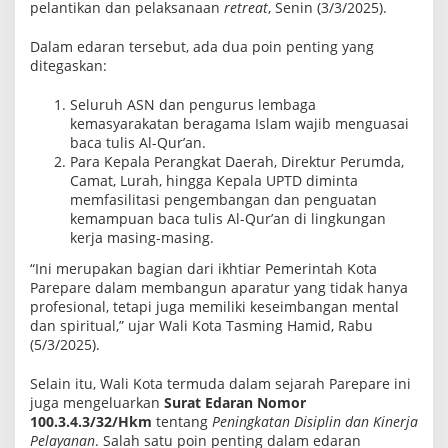
pelantikan dan pelaksanaan
retreat
, Senin (3/3/2025).
l
i
s
Dalam edaran tersebut, ada dua poin penting yang
A
ditegaskan:
l
-
Q
Seluruh ASN dan pengurus lembaga
u
kemasyarakatan beragama Islam wajib menguasai
r
baca tulis Al-Qur’an.
’
Para Kepala Perangkat Daerah, Direktur Perumda,
a
n
Camat, Lurah, hingga Kepala UPTD diminta
memfasilitasi pengembangan dan penguatan
kemampuan baca tulis Al-Qur’an di lingkungan
kerja masing-masing.
“Ini merupakan bagian dari ikhtiar Pemerintah Kota
Parepare dalam membangun aparatur yang tidak hanya
profesional, tetapi juga memiliki keseimbangan mental
dan spiritual,” ujar Wali Kota Tasming Hamid, Rabu
(5/3/2025).
Selain itu, Wali Kota termuda dalam sejarah Parepare ini
juga mengeluarkan
Surat Edaran Nomor
100.3.4.3/32/Hkm
tentang
Peningkatan Disiplin dan Kinerja
Pelayanan
. Salah satu poin penting dalam edaran