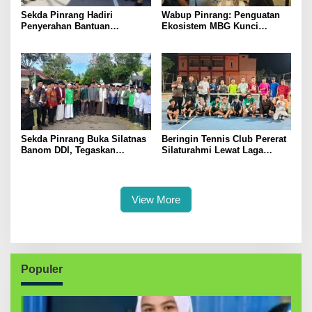
Sekda Pinrang Hadiri
Wabup Pinrang: Penguatan
Penyerahan Bantuan
Ekosistem MBG Kunci
Pertanian, Perkuat Komitmen
Menggerakkan Ekonomi
Dukung Swasembada Pangan
Kerakyatan
Sekda Pinrang Buka Silatnas
Beringin Tennis Club Pererat
Banom DDI, Tegaskan
Silaturahmi Lewat Laga
Pentingnya Ukhuwah dan
Persahabatan Bersama
Penguatan SDM Berakhlak
Petenis Parepare
View More
Populer