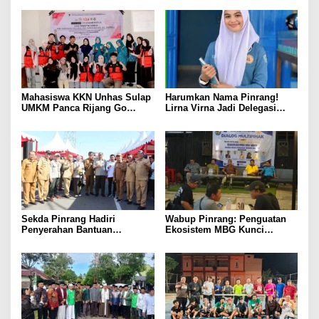
Mahasiswa KKN Unhas Sulap
Harumkan Nama Pinrang!
UMKM Panca Rijang Go
Lirna Virna Jadi Delegasi
Digital, Pelaku Usaha
Sulsel di Forum Pelajar
Antusias Ikuti Pelatihan
Indonesia 2026
Sekda Pinrang Hadiri
Wabup Pinrang: Penguatan
Penyerahan Bantuan
Ekosistem MBG Kunci
Pertanian, Perkuat Komitmen
Menggerakkan Ekonomi
Dukung Swasembada Pangan
Kerakyatan