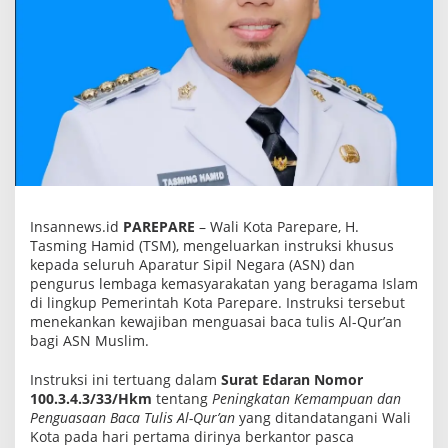
i
k
a
n
A
S
N
M
u
s
l
i
m
W
a
Insannews.id
PAREPARE
– Wali Kota Parepare, H.
j
Tasming Hamid (TSM), mengeluarkan instruksi khusus
i
kepada seluruh Aparatur Sipil Negara (ASN) dan
b
K
pengurus lembaga kemasyarakatan yang beragama Islam
u
di lingkup Pemerintah Kota Parepare. Instruksi tersebut
a
menekankan kewajiban menguasai baca tulis Al-Qur’an
s
a
bagi ASN Muslim.
i
B
Instruksi ini tertuang dalam
Surat Edaran Nomor
a
100.3.4.3/33/Hkm
tentang
Peningkatan Kemampuan dan
c
a
Penguasaan Baca Tulis Al-Qur’an
yang ditandatangani Wali
T
Kota pada hari pertama dirinya berkantor pasca
u