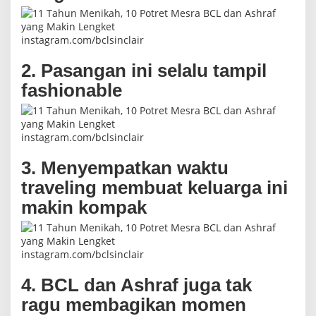
j
a
instagram.com/bclsinclair
2. Pasangan ini selalu tampil
fashionable
instagram.com/bclsinclair
3. Menyempatkan waktu
traveling membuat keluarga ini
makin kompak
instagram.com/bclsinclair
4. BCL dan Ashraf juga tak
ragu membagikan momen