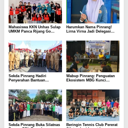
Mahasiswa KKN Unhas Sulap
Harumkan Nama Pinrang!
UMKM Panca Rijang Go
Lirna Virna Jadi Delegasi
Digital, Pelaku Usaha
Sulsel di Forum Pelajar
Antusias Ikuti Pelatihan
Indonesia 2026
Sekda Pinrang Hadiri
Wabup Pinrang: Penguatan
Penyerahan Bantuan
Ekosistem MBG Kunci
Pertanian, Perkuat Komitmen
Menggerakkan Ekonomi
Dukung Swasembada Pangan
Kerakyatan
Sekda Pinrang Buka Silatnas
Beringin Tennis Club Pererat