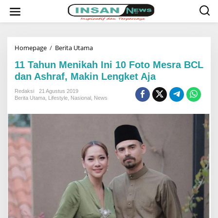
L
e
w
a
t
i
k
Homepage
/
Berita Utama
1
e
1
k
T
11 Tahun Menikah Ini 10 Foto Mesra BCL
o
a
dan Ashraf, Makin Lengket Aja
n
h
t
u
e
n
Redaksi
21 Agustus 2019
n
M
Berita Utama
,
Lifestyle
,
Nasional
,
News
e
n
i
k
a
h
I
n
i
1
0
F
o
t
o
M