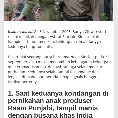
e
s
r
a
B
C
L
d
Insannews.co.id –
8 November 2008, Bunga Citra Lestari
a
resmi menikah dengan Ashraf Sinclair. Kini, setelah
n
hampir 11 tahun menikah, kehidupan rumah tangga
A
s
keduanya tetap romantis.
h
r
Dikaruniai seorang putra bernama Noah Sinclair pada 22
a
September 2010 makin menambah kehangatan keluarga
f
,
ini. Keromantisan BCL dan Ashraf juga selalu mencuri
M
perhatian. Keduanya selalu tampil fashionable dan
a
lengket di mana pun berada. Couple goals banget!
k
Berikut potretnya.
i
n
L
1. Saat keduanya kondangan di
e
n
pernikahan anak produser
g
k
Raam Punjabi, tampil manis
e
t
dengan busana khas India
A