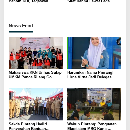
Banom DDI, Tegaskan
Silaturahmi Lewat Laga
Pentingnya Ukhuwah dan
Persahabatan Bersama
Penguatan SDM Berakhlak
Petenis Parepare
News Feed
Mahasiswa KKN Unhas Sulap
Harumkan Nama Pinrang!
UMKM Panca Rijang Go
Lirna Virna Jadi Delegasi
Digital, Pelaku Usaha
Sulsel di Forum Pelajar
Antusias Ikuti Pelatihan
Indonesia 2026
Sekda Pinrang Hadiri
Wabup Pinrang: Penguatan
Penyerahan Bantuan
Ekosistem MBG Kunci