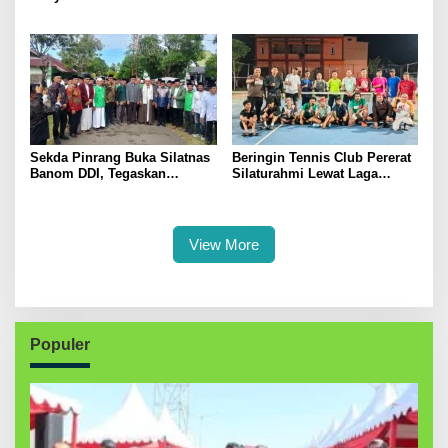
Pertanian, Perkuat Komitmen
Menggerakkan Ekonomi
Dukung Swasembada Pangan
Kerakyatan
Sekda Pinrang Buka Silatnas
Beringin Tennis Club Pererat
Banom DDI, Tegaskan
Silaturahmi Lewat Laga
Pentingnya Ukhuwah dan
Persahabatan Bersama
Penguatan SDM Berakhlak
Petenis Parepare
View More
Populer