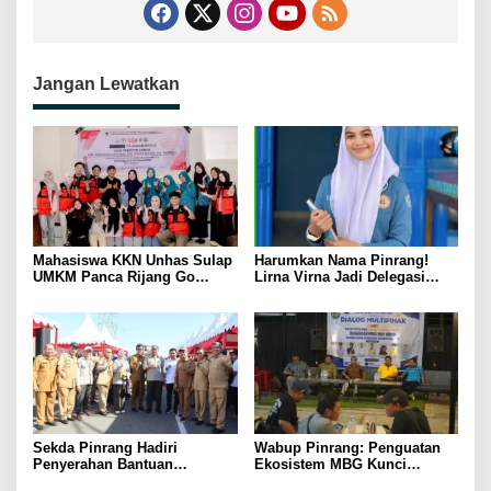
Jangan Lewatkan
Mahasiswa KKN Unhas Sulap
Harumkan Nama Pinrang!
UMKM Panca Rijang Go
Lirna Virna Jadi Delegasi
Digital, Pelaku Usaha
Sulsel di Forum Pelajar
Antusias Ikuti Pelatihan
Indonesia 2026
Sekda Pinrang Hadiri
Wabup Pinrang: Penguatan
Penyerahan Bantuan
Ekosistem MBG Kunci
Pertanian, Perkuat Komitmen
Menggerakkan Ekonomi