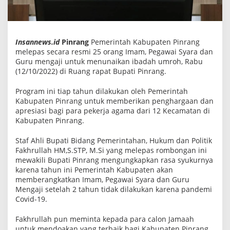
a
n
U
m
r
Insannews.id
Pinrang
Pemerintah Kabupaten Pinrang
o
melepas secara resmi 25 orang Imam, Pegawai Syara dan
h
Guru mengaji untuk menunaikan ibadah umroh, Rabu
(12/10/2022) di Ruang rapat Bupati Pinrang.
Program ini tiap tahun dilakukan oleh Pemerintah
Kabupaten Pinrang untuk memberikan penghargaan dan
apresiasi bagi para pekerja agama dari 12 Kecamatan di
Kabupaten Pinrang.
Staf Ahli Bupati Bidang Pemerintahan, Hukum dan Politik
Fakhrullah HM,S.STP, M.Si yang melepas rombongan ini
mewakili Bupati Pinrang mengungkapkan rasa syukurnya
karena tahun ini Pemerintah Kabupaten akan
memberangkatkan Imam, Pegawai Syara dan Guru
Mengaji setelah 2 tahun tidak dilakukan karena pandemi
Covid-19.
Fakhrullah pun meminta kepada para calon Jamaah
untuk mendoakan yang terbaik bagi Kabupaten Pinrang