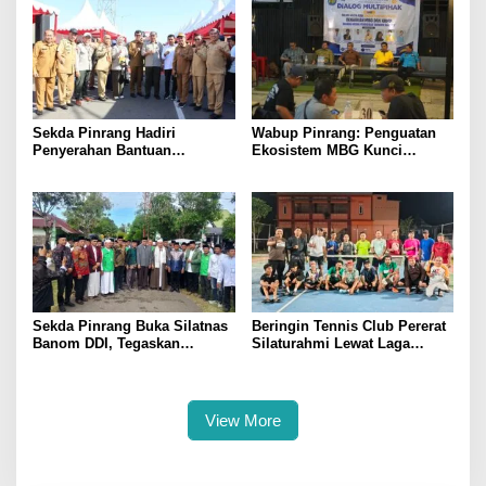
Sekda Pinrang Hadiri
Wabup Pinrang: Penguatan
Penyerahan Bantuan
Ekosistem MBG Kunci
Pertanian, Perkuat Komitmen
Menggerakkan Ekonomi
Dukung Swasembada Pangan
Kerakyatan
Sekda Pinrang Buka Silatnas
Beringin Tennis Club Pererat
Banom DDI, Tegaskan
Silaturahmi Lewat Laga
Pentingnya Ukhuwah dan
Persahabatan Bersama
Penguatan SDM Berakhlak
Petenis Parepare
View More