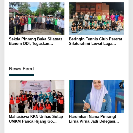
Dukung Swasembada Pangan
Kerakyatan
Sekda Pinrang Buka Silatnas
Beringin Tennis Club Pererat
Banom DDI, Tegaskan
Silaturahmi Lewat Laga
Pentingnya Ukhuwah dan
Persahabatan Bersama
Penguatan SDM Berakhlak
Petenis Parepare
News Feed
Mahasiswa KKN Unhas Sulap
Harumkan Nama Pinrang!
UMKM Panca Rijang Go
Lirna Virna Jadi Delegasi
Digital, Pelaku Usaha
Sulsel di Forum Pelajar
Antusias Ikuti Pelatihan
Indonesia 2026