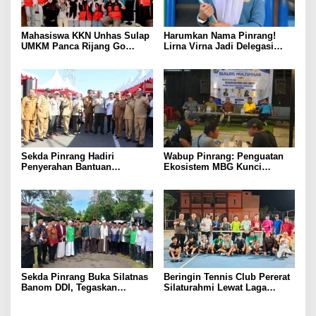
Mahasiswa KKN Unhas Sulap
Harumkan Nama Pinrang!
UMKM Panca Rijang Go
Lirna Virna Jadi Delegasi
Digital, Pelaku Usaha
Sulsel di Forum Pelajar
Antusias Ikuti Pelatihan
Indonesia 2026
Sekda Pinrang Hadiri
Wabup Pinrang: Penguatan
Penyerahan Bantuan
Ekosistem MBG Kunci
Pertanian, Perkuat Komitmen
Menggerakkan Ekonomi
Dukung Swasembada Pangan
Kerakyatan
Sekda Pinrang Buka Silatnas
Beringin Tennis Club Pererat
Banom DDI, Tegaskan
Silaturahmi Lewat Laga
Pentingnya Ukhuwah dan
Persahabatan Bersama
Penguatan SDM Berakhlak
Petenis Parepare