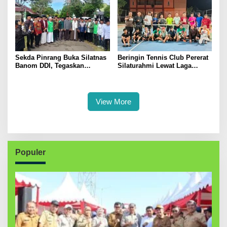
Sekda Pinrang Buka Silatnas
Beringin Tennis Club Pererat
Banom DDI, Tegaskan
Silaturahmi Lewat Laga
Pentingnya Ukhuwah dan
Persahabatan Bersama
Penguatan SDM Berakhlak
Petenis Parepare
View More
Populer