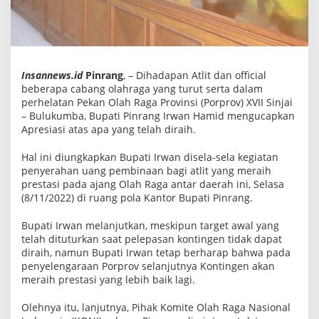
e
p
a
d
a
A
t
Insannews.id
Pinrang
, – Dihadapan Atlit dan official
l
beberapa cabang olahraga yang turut serta dalam
e
perhelatan Pekan Olah Raga Provinsi (Porprov) XVII Sinjai
t
B
– Bulukumba, Bupati Pinrang Irwan Hamid mengucapkan
e
Apresiasi atas apa yang telah diraih.
r
p
Hal ini diungkapkan Bupati Irwan disela-sela kegiatan
r
e
penyerahan uang pembinaan bagi atlit yang meraih
s
prestasi pada ajang Olah Raga antar daerah ini, Selasa
t
(8/11/2022) di ruang pola Kantor Bupati Pinrang.
a
s
i
Bupati Irwan melanjutkan, meskipun target awal yang
telah dituturkan saat pelepasan kontingen tidak dapat
diraih, namun Bupati Irwan tetap berharap bahwa pada
penyelengaraan Porprov selanjutnya Kontingen akan
meraih prestasi yang lebih baik lagi.
Olehnya itu, lanjutnya, Pihak Komite Olah Raga Nasional