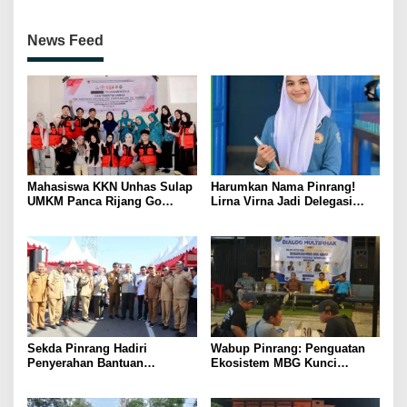
News Feed
Mahasiswa KKN Unhas Sulap
Harumkan Nama Pinrang!
UMKM Panca Rijang Go
Lirna Virna Jadi Delegasi
Digital, Pelaku Usaha
Sulsel di Forum Pelajar
Antusias Ikuti Pelatihan
Indonesia 2026
Sekda Pinrang Hadiri
Wabup Pinrang: Penguatan
Penyerahan Bantuan
Ekosistem MBG Kunci
Pertanian, Perkuat Komitmen
Menggerakkan Ekonomi
Dukung Swasembada Pangan
Kerakyatan