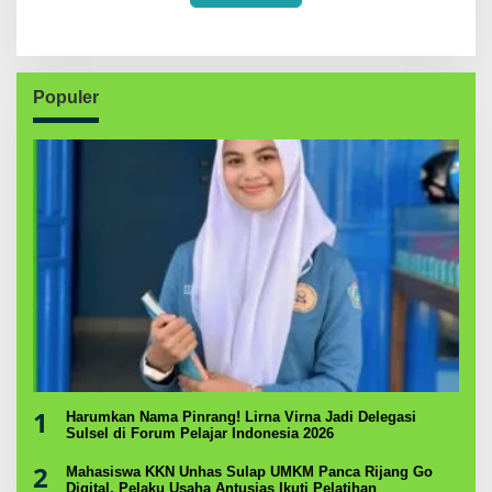
Populer
1
Harumkan Nama Pinrang! Lirna Virna Jadi Delegasi
Sulsel di Forum Pelajar Indonesia 2026
2
Mahasiswa KKN Unhas Sulap UMKM Panca Rijang Go
Digital, Pelaku Usaha Antusias Ikuti Pelatihan