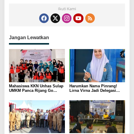
Ikuti Kami
Jangan Lewatkan
Mahasiswa KKN Unhas Sulap
Harumkan Nama Pinrang!
UMKM Panca Rijang Go
Lirna Virna Jadi Delegasi
Digital, Pelaku Usaha
Sulsel di Forum Pelajar
Antusias Ikuti Pelatihan
Indonesia 2026