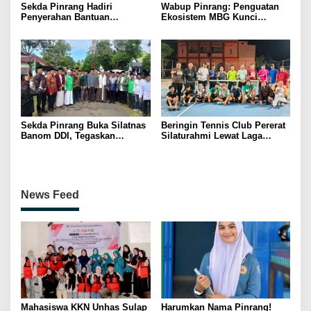
Sekda Pinrang Hadiri
Wabup Pinrang: Penguatan
Penyerahan Bantuan
Ekosistem MBG Kunci
Pertanian, Perkuat Komitmen
Menggerakkan Ekonomi
Dukung Swasembada Pangan
Kerakyatan
Sekda Pinrang Buka Silatnas
Beringin Tennis Club Pererat
Banom DDI, Tegaskan
Silaturahmi Lewat Laga
Pentingnya Ukhuwah dan
Persahabatan Bersama
Penguatan SDM Berakhlak
Petenis Parepare
News Feed
Mahasiswa KKN Unhas Sulap
Harumkan Nama Pinrang!