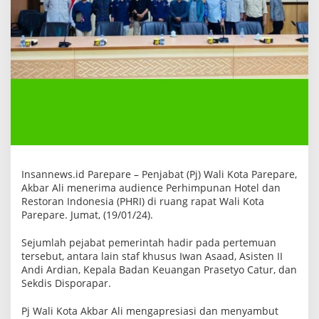
H
R
I
d
i
R
u
a
n
g
R
a
p
a
t
W
Insannews.id Parepare – Penjabat (Pj) Wali Kota Parepare,
a
Akbar Ali menerima audience Perhimpunan Hotel dan
l
i
Restoran Indonesia (PHRI) di ruang rapat Wali Kota
k
Parepare. Jumat, (19/01/24).
o
t
Sejumlah pejabat pemerintah hadir pada pertemuan
a
tersebut, antara lain staf khusus Iwan Asaad, Asisten II
Andi Ardian, Kepala Badan Keuangan Prasetyo Catur, dan
Sekdis Disporapar.
Pj Wali Kota Akbar Ali mengapresiasi dan menyambut