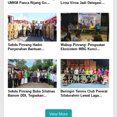
UMKM Panca Rijang Go
Lirna Virna Jadi Delegasi
Digital, Pelaku Usaha
Sulsel di Forum Pelajar
Antusias Ikuti Pelatihan
Indonesia 2026
Sekda Pinrang Hadiri
Wabup Pinrang: Penguatan
Penyerahan Bantuan
Ekosistem MBG Kunci
Pertanian, Perkuat Komitmen
Menggerakkan Ekonomi
Dukung Swasembada Pangan
Kerakyatan
Sekda Pinrang Buka Silatnas
Beringin Tennis Club Pererat
Banom DDI, Tegaskan
Silaturahmi Lewat Laga
Pentingnya Ukhuwah dan
Persahabatan Bersama
Penguatan SDM Berakhlak
Petenis Parepare
View More