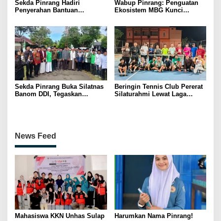
Sekda Pinrang Hadiri
Wabup Pinrang: Penguatan
Penyerahan Bantuan
Ekosistem MBG Kunci
Pertanian, Perkuat Komitmen
Menggerakkan Ekonomi
Dukung Swasembada Pangan
Kerakyatan
Sekda Pinrang Buka Silatnas
Beringin Tennis Club Pererat
Banom DDI, Tegaskan
Silaturahmi Lewat Laga
Pentingnya Ukhuwah dan
Persahabatan Bersama
Penguatan SDM Berakhlak
Petenis Parepare
News Feed
Mahasiswa KKN Unhas Sulap
Harumkan Nama Pinrang!