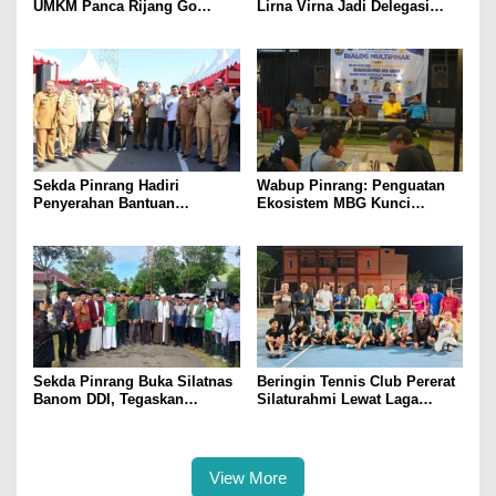
UMKM Panca Rijang Go
Lirna Virna Jadi Delegasi
Digital, Pelaku Usaha
Sulsel di Forum Pelajar
Antusias Ikuti Pelatihan
Indonesia 2026
Sekda Pinrang Hadiri
Wabup Pinrang: Penguatan
Penyerahan Bantuan
Ekosistem MBG Kunci
Pertanian, Perkuat Komitmen
Menggerakkan Ekonomi
Dukung Swasembada Pangan
Kerakyatan
Sekda Pinrang Buka Silatnas
Beringin Tennis Club Pererat
Banom DDI, Tegaskan
Silaturahmi Lewat Laga
Pentingnya Ukhuwah dan
Persahabatan Bersama
Penguatan SDM Berakhlak
Petenis Parepare
View More