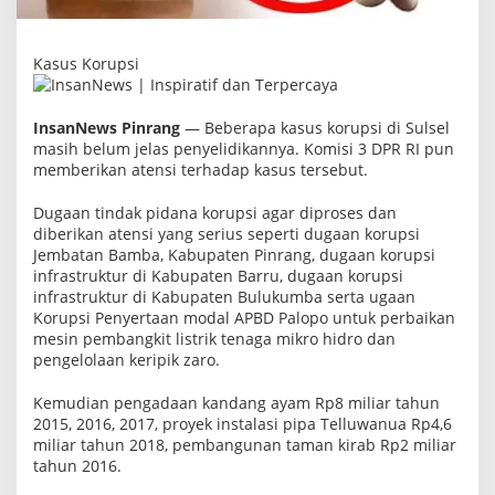
e
l
B
e
Kasus Korupsi
l
u
m
J
InsanNews Pinrang
— Beberapa kasus korupsi di Sulsel
e
masih belum jelas penyelidikannya. Komisi 3 DPR RI pun
l
memberikan atensi terhadap kasus tersebut.
a
s
P
Dugaan tindak pidana korupsi agar diproses dan
e
diberikan atensi yang serius seperti dugaan korupsi
n
Jembatan Bamba, Kabupaten Pinrang, dugaan korupsi
y
infrastruktur di Kabupaten Barru, dugaan korupsi
e
l
infrastruktur di Kabupaten Bulukumba serta ugaan
i
Korupsi Penyertaan modal APBD Palopo untuk perbaikan
d
mesin pembangkit listrik tenaga mikro hidro dan
i
k
pengelolaan keripik zaro.
a
n
Kemudian pengadaan kandang ayam Rp8 miliar tahun
n
2015, 2016, 2017, proyek instalasi pipa Telluwanua Rp4,6
y
a
miliar tahun 2018, pembangunan taman kirab Rp2 miliar
tahun 2016.