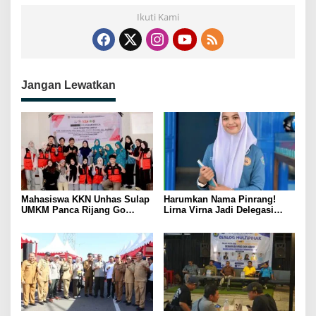
Ikuti Kami
Jangan Lewatkan
Mahasiswa KKN Unhas Sulap
Harumkan Nama Pinrang!
UMKM Panca Rijang Go
Lirna Virna Jadi Delegasi
Digital, Pelaku Usaha
Sulsel di Forum Pelajar
Antusias Ikuti Pelatihan
Indonesia 2026