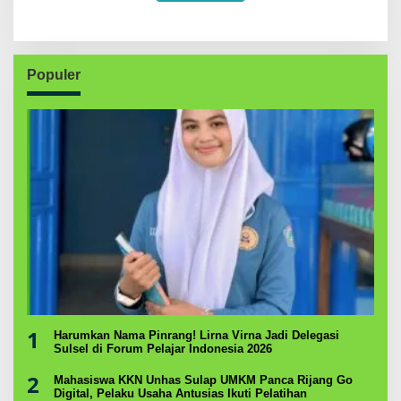
Populer
1
Harumkan Nama Pinrang! Lirna Virna Jadi Delegasi
Sulsel di Forum Pelajar Indonesia 2026
2
Mahasiswa KKN Unhas Sulap UMKM Panca Rijang Go
Digital, Pelaku Usaha Antusias Ikuti Pelatihan