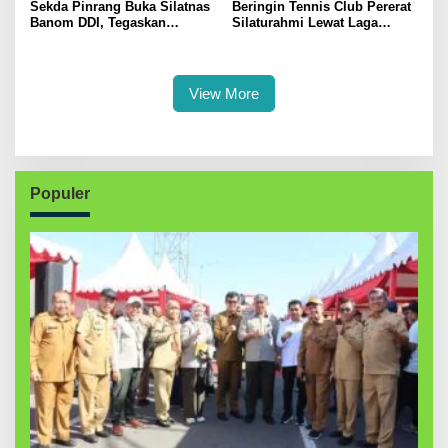
Sekda Pinrang Buka Silatnas
Beringin Tennis Club Pererat
Banom DDI, Tegaskan
Silaturahmi Lewat Laga
Pentingnya Ukhuwah dan
Persahabatan Bersama
Penguatan SDM Berakhlak
Petenis Parepare
View More
Populer