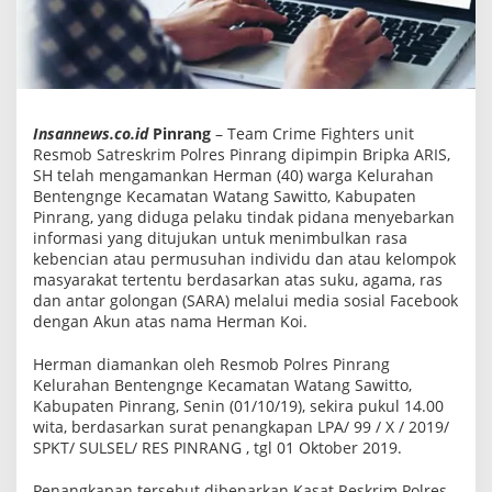
p
a
n
T
e
r
d
u
Insannews.co.id
Pinrang
– Team Crime Fighters unit
g
Resmob Satreskrim Polres Pinrang dipimpin Bripka ARIS,
a
SH telah mengamankan Herman (40) warga Kelurahan
P
e
Bentengnge Kecamatan Watang Sawitto, Kabupaten
l
Pinrang, yang diduga pelaku tindak pidana menyebarkan
a
informasi yang ditujukan untuk menimbulkan rasa
k
kebencian atau permusuhan individu dan atau kelompok
u
U
masyarakat tertentu berdasarkan atas suku, agama, ras
j
dan antar golongan (SARA) melalui media sosial Facebook
a
dengan Akun atas nama Herman Koi.
r
a
n
Herman diamankan oleh Resmob Polres Pinrang
K
Kelurahan Bentengnge Kecamatan Watang Sawitto,
e
Kabupaten Pinrang, Senin (01/10/19), sekira pukul 14.00
b
e
wita, berdasarkan surat penangkapan LPA/ 99 / X / 2019/
n
SPKT/ SULSEL/ RES PINRANG , tgl 01 Oktober 2019.
c
i
a
Penangkapan tersebut dibenarkan Kasat Reskrim Polres