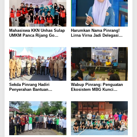
Mahasiswa KKN Unhas Sulap
Harumkan Nama Pinrang!
UMKM Panca Rijang Go
Lirna Virna Jadi Delegasi
Digital, Pelaku Usaha
Sulsel di Forum Pelajar
Antusias Ikuti Pelatihan
Indonesia 2026
Sekda Pinrang Hadiri
Wabup Pinrang: Penguatan
Penyerahan Bantuan
Ekosistem MBG Kunci
Pertanian, Perkuat Komitmen
Menggerakkan Ekonomi
Dukung Swasembada Pangan
Kerakyatan