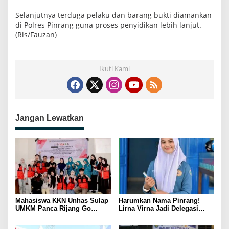
Selanjutnya terduga pelaku dan barang bukti diamankan
di Polres Pinrang guna proses penyidikan lebih lanjut.
(Rls/Fauzan)
Ikuti Kami
Jangan Lewatkan
Mahasiswa KKN Unhas Sulap
Harumkan Nama Pinrang!
UMKM Panca Rijang Go
Lirna Virna Jadi Delegasi
Digital, Pelaku Usaha
Sulsel di Forum Pelajar
Antusias Ikuti Pelatihan
Indonesia 2026