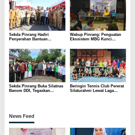
Sekda Pinrang Hadiri
Wabup Pinrang: Penguatan
Penyerahan Bantuan
Ekosistem MBG Kunci
Pertanian, Perkuat Komitmen
Menggerakkan Ekonomi
Dukung Swasembada Pangan
Kerakyatan
Sekda Pinrang Buka Silatnas
Beringin Tennis Club Pererat
Banom DDI, Tegaskan
Silaturahmi Lewat Laga
Pentingnya Ukhuwah dan
Persahabatan Bersama
Penguatan SDM Berakhlak
Petenis Parepare
News Feed