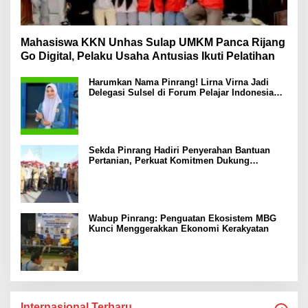
Mahasiswa KKN Unhas Sulap UMKM Panca Rijang
Go Digital, Pelaku Usaha Antusias Ikuti Pelatihan
Harumkan Nama Pinrang! Lirna Virna Jadi
Delegasi Sulsel di Forum Pelajar Indonesia
2026
Sekda Pinrang Hadiri Penyerahan Bantuan
Pertanian, Perkuat Komitmen Dukung
Swasembada Pangan
Wabup Pinrang: Penguatan Ekosistem MBG
Kunci Menggerakkan Ekonomi Kerakyatan
Internasional Terbaru