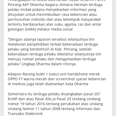
n
Pinrang AKP Dharma Negara, dimana Herman terduga
d
pelaku tindak pidana menyebarkan informasi yang
i
ditujukan untuk menimbulkan rasa kebencian atau
M
e
permusuhan individu dan atau kelompok masyarakat
d
tertentu berdasarkan atas suku, agama, ras dan antar
s
golongan (SARA) melalui media sosial
o
s
“Dengan adanya laporan tersebut selanjutnya tim
melakulan penyelidikan terkait keberadaan terduga
pelaku yang berdomisili di Kab. Pinrang, setelah
keberadaan terduga pelaku diketahui selanjutnya tim
menuju rumah pelaku dan mengamankan terduga
pelaku”.Ungkap Dharma dalam rilisnya.
Adapun Barang bukti 1 (satu) unit handphone merek
OPPO F7 warna merah dan screenshot ujaran kebencian
di medsos juga telah diamankan Kata Dharma
Sementara itu terduga pelaku disangkakan pasal 207
KUHP dan atau Pasal 45b jo Pasal 29 Undang Undang
nomor 19 tahun 2016 tentang perubahan atas Undang
Undang Nomor 11 tahun 2008 tentang Informasi dan
Transaksi Elektronik.