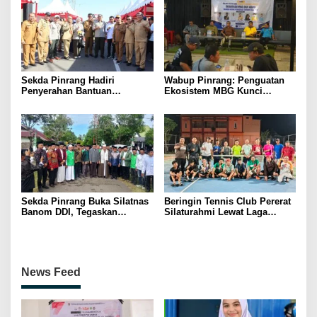
Sekda Pinrang Hadiri
Wabup Pinrang: Penguatan
Penyerahan Bantuan
Ekosistem MBG Kunci
Pertanian, Perkuat Komitmen
Menggerakkan Ekonomi
Dukung Swasembada Pangan
Kerakyatan
Sekda Pinrang Buka Silatnas
Beringin Tennis Club Pererat
Banom DDI, Tegaskan
Silaturahmi Lewat Laga
Pentingnya Ukhuwah dan
Persahabatan Bersama
Penguatan SDM Berakhlak
Petenis Parepare
News Feed