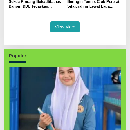
Sekda Pinrang Buka Silatnas
Beringin Tennis Club Pererat
Banom DDI, Tegaskan
Silaturahmi Lewat Laga
Pentingnya Ukhuwah dan
Persahabatan Bersama
Penguatan SDM Berakhlak
Petenis Parepare
View More
Populer