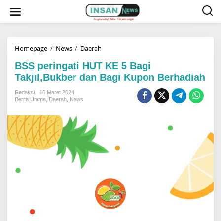
L
e
w
a
t
i
k
Homepage
/
News
/
Daerah
B
e
S
k
S
BSS peringati HUT KE 5 Bagi
o
p
Takjil,Bukber dan Bagi Kupon Berhadiah
n
e
t
r
e
i
Redaksi
16 Maret 2024
n
n
Berita Utama
,
Daerah
,
News
g
a
t
i
H
U
T
K
E
5
B
a
g
i
T
a