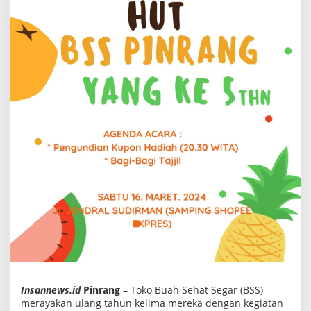
k
j
i
l
,
B
u
k
b
e
r
d
a
n
B
a
g
i
K
u
p
o
n
B
e
r
h
a
Insannews.id
Pinrang
– Toko Buah Sehat Segar (BSS)
d
merayakan ulang tahun kelima mereka dengan kegiatan
i