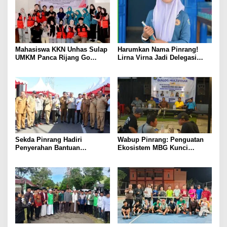
Mahasiswa KKN Unhas Sulap
Harumkan Nama Pinrang!
UMKM Panca Rijang Go
Lirna Virna Jadi Delegasi
Digital, Pelaku Usaha
Sulsel di Forum Pelajar
Antusias Ikuti Pelatihan
Indonesia 2026
Sekda Pinrang Hadiri
Wabup Pinrang: Penguatan
Penyerahan Bantuan
Ekosistem MBG Kunci
Pertanian, Perkuat Komitmen
Menggerakkan Ekonomi
Dukung Swasembada Pangan
Kerakyatan