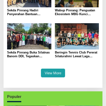
Sekda Pinrang Hadiri
Wabup Pinrang: Penguatan
Penyerahan Bantuan
Ekosistem MBG Kunci
Pertanian, Perkuat Komitmen
Menggerakkan Ekonomi
Dukung Swasembada Pangan
Kerakyatan
Sekda Pinrang Buka Silatnas
Beringin Tennis Club Pererat
Banom DDI, Tegaskan
Silaturahmi Lewat Laga
Pentingnya Ukhuwah dan
Persahabatan Bersama
Penguatan SDM Berakhlak
Petenis Parepare
View More
Populer