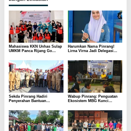
Mahasiswa KKN Unhas Sulap
Harumkan Nama Pinrang!
UMKM Panca Rijang Go
Lirna Virna Jadi Delegasi
Digital, Pelaku Usaha
Sulsel di Forum Pelajar
Antusias Ikuti Pelatihan
Indonesia 2026
Sekda Pinrang Hadiri
Wabup Pinrang: Penguatan
Penyerahan Bantuan
Ekosistem MBG Kunci
Pertanian, Perkuat Komitmen
Menggerakkan Ekonomi
Dukung Swasembada Pangan
Kerakyatan