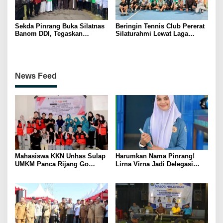
Sekda Pinrang Buka Silatnas
Beringin Tennis Club Pererat
Banom DDI, Tegaskan
Silaturahmi Lewat Laga
Pentingnya Ukhuwah dan
Persahabatan Bersama
Penguatan SDM Berakhlak
Petenis Parepare
News Feed
Mahasiswa KKN Unhas Sulap
Harumkan Nama Pinrang!
UMKM Panca Rijang Go
Lirna Virna Jadi Delegasi
Digital, Pelaku Usaha
Sulsel di Forum Pelajar
Antusias Ikuti Pelatihan
Indonesia 2026