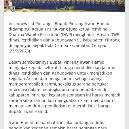
b
u
d
Insannews.id Pinrang – Bupati Pinrang Irwan Hamid
didampingi Ketua TP PKK yang juga ketua Pembina
Dharma Wanita Persatuan (DWP) menghadiri Arisan DWP
dinas Pendidikan dan Kebudayaan SE kabupaten Pinrang
di lapangan sepak bola Cempa kecamatan Cempa,
(23/2/2023).
Dalam sambutannya Bupati Pinrang Irwan Hamid
mengajak kepada seluruh tenaga pendidik, dan jajaran
dinas Pendidikan dan Kebudayaan untuk menjadikan
kegiatan Arisan dan pengajian ini sebagai ajang
mempererat silaturahmi, sekaligus sarana bertukar
informasi dalam meningkatan mutu pendidikan di
kabupaten Pinrang,” kegiatan semacam ini harus menjadi
sarana silaturahmi dan menguatkan komitmen dalam
memajukan dunia pendidikan di daerah kita,” harap
Bupati Irwan Hamid.
Irwan Hamid menambahkan, jika tantangan dunia
pendidikan kedepan semakin berat, sehingga para