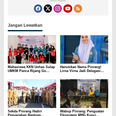
Ikuti Kami
Jangan Lewatkan
Mahasiswa KKN Unhas Sulap
Harumkan Nama Pinrang!
UMKM Panca Rijang Go
Lirna Virna Jadi Delegasi
Digital, Pelaku Usaha
Sulsel di Forum Pelajar
Antusias Ikuti Pelatihan
Indonesia 2026
Sekda Pinrang Hadiri
Wabup Pinrang: Penguatan
Penyerahan Bantuan
Ekosistem MBG Kunci