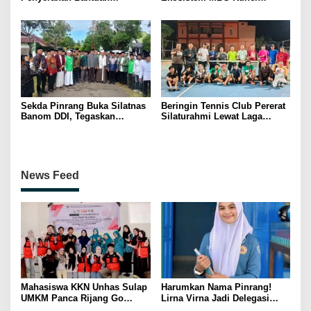
Pertanian, Perkuat Komitmen
Menggerakkan Ekonomi
Dukung Swasembada Pangan
Kerakyatan
Sekda Pinrang Buka Silatnas
Beringin Tennis Club Pererat
Banom DDI, Tegaskan
Silaturahmi Lewat Laga
Pentingnya Ukhuwah dan
Persahabatan Bersama
Penguatan SDM Berakhlak
Petenis Parepare
News Feed
Mahasiswa KKN Unhas Sulap
Harumkan Nama Pinrang!
UMKM Panca Rijang Go
Lirna Virna Jadi Delegasi
Digital, Pelaku Usaha
Sulsel di Forum Pelajar