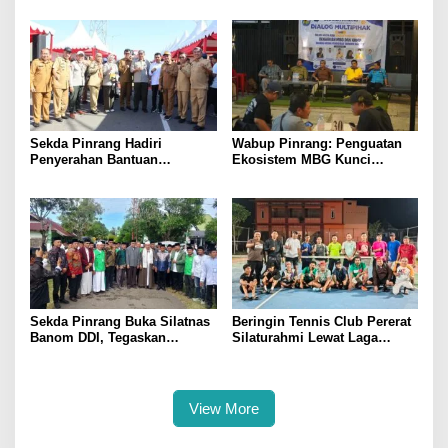
Antusias Ikuti Pelatihan
Indonesia 2026
Sekda Pinrang Hadiri
Wabup Pinrang: Penguatan
Penyerahan Bantuan
Ekosistem MBG Kunci
Pertanian, Perkuat Komitmen
Menggerakkan Ekonomi
Dukung Swasembada Pangan
Kerakyatan
Sekda Pinrang Buka Silatnas
Beringin Tennis Club Pererat
Banom DDI, Tegaskan
Silaturahmi Lewat Laga
Pentingnya Ukhuwah dan
Persahabatan Bersama
Penguatan SDM Berakhlak
Petenis Parepare
View More