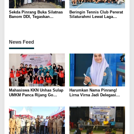
Sekda Pinrang Buka Silatnas
Beringin Tennis Club Pererat
Banom DDI, Tegaskan
Silaturahmi Lewat Laga
Pentingnya Ukhuwah dan
Persahabatan Bersama
Penguatan SDM Berakhlak
Petenis Parepare
News Feed
Mahasiswa KKN Unhas Sulap
Harumkan Nama Pinrang!
UMKM Panca Rijang Go
Lirna Virna Jadi Delegasi
Digital, Pelaku Usaha
Sulsel di Forum Pelajar
Antusias Ikuti Pelatihan
Indonesia 2026