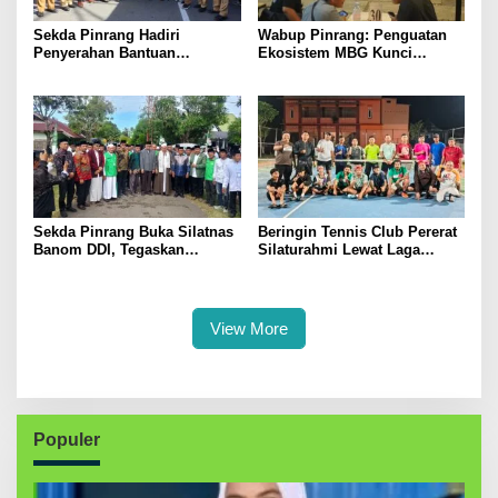
Sekda Pinrang Hadiri
Wabup Pinrang: Penguatan
Penyerahan Bantuan
Ekosistem MBG Kunci
Pertanian, Perkuat Komitmen
Menggerakkan Ekonomi
Dukung Swasembada Pangan
Kerakyatan
Sekda Pinrang Buka Silatnas
Beringin Tennis Club Pererat
Banom DDI, Tegaskan
Silaturahmi Lewat Laga
Pentingnya Ukhuwah dan
Persahabatan Bersama
Penguatan SDM Berakhlak
Petenis Parepare
View More
Populer