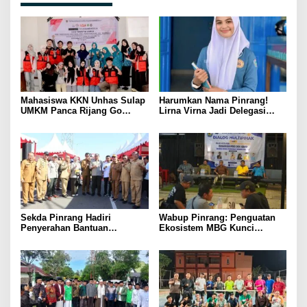
Mahasiswa KKN Unhas Sulap
Harumkan Nama Pinrang!
UMKM Panca Rijang Go
Lirna Virna Jadi Delegasi
Digital, Pelaku Usaha
Sulsel di Forum Pelajar
Antusias Ikuti Pelatihan
Indonesia 2026
Sekda Pinrang Hadiri
Wabup Pinrang: Penguatan
Penyerahan Bantuan
Ekosistem MBG Kunci
Pertanian, Perkuat Komitmen
Menggerakkan Ekonomi
Dukung Swasembada Pangan
Kerakyatan