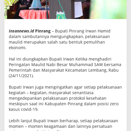
d
N
a
b
i
D
i
Insannews.id
Pinrang
– Bupati Pinrang Irwan Hamid
K
dalam sambutannya mengungkapkan, pelaksanaan
e
maulid merupakan salah satu bentuk pemulihan
c
a
ekonomi.
m
a
Hal ini diungkapkan Bupati Irwan Ketika menghadiri
t
Peringatan Maulid Nabi Besar Muhammad SAW bersama
a
n
Pemerintah dan Masyarakat Kecamatan Lembang, Rabu
L
(24/11/2021).
e
m
b
Bupati Irwan juga mengingatkan agar setiap pelaksanaan
a
kegiatan – kegiatan, masyarakat senantiasa
n
mengedepankan pelaksanaan protokol kesehatan
g
meskipun saat ini Kabupaten Pinrang dalam posisi zero
kasus covid-19.
Lebih lanjut Bupati Irwan berharap, setiap pelaksanaan
momen – momen keagamaan dan lainnya persatuan