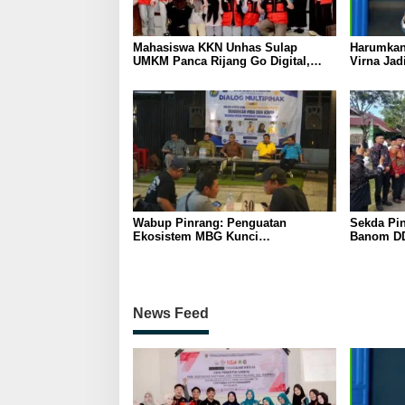
Mahasiswa KKN Unhas Sulap
Harumkan
UMKM Panca Rijang Go Digital,
Virna Jad
Pelaku Usaha Antusias Ikuti
Pelajar I
Pelatihan
Wabup Pinrang: Penguatan
Sekda Pin
Ekosistem MBG Kunci
Banom DD
Menggerakkan Ekonomi Kerakyatan
Ukhuwah 
Berakhlak
News Feed