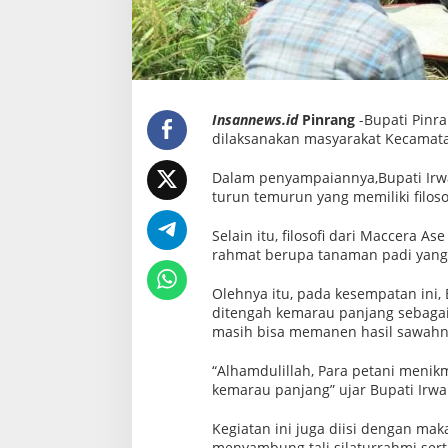
e
r
a
A
s
e
d
i
Insannews.id
Pinrang
-Bupati Pinr
C
e
dilaksanakan masyarakat Kecamata
m
p
Dalam penyampaiannya,Bupati Irwa
a
turun temurun yang memiliki filos
Selain itu, filosofi dari Maccera A
rahmat berupa tanaman padi yang s
Olehnya itu, pada kesempatan ini,
ditengah kemarau panjang sebagai
masih bisa memanen hasil sawahn
“Alhamdulillah, Para petani menik
kemarau panjang” ujar Bupati Irwa
Kegiatan ini juga diisi dengan ma
menyambung tali silaturrahmi sert