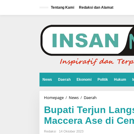
L
e
Tentang Kami
Redaksi dan Alamat
w
a
t
i
k
e
k
o
n
t
e
n
News
Daerah
Ekonomi
Politik
Hukum
I
Homepage
/
News
/
Daerah
B
u
p
Bupati Terjun Lang
a
t
Maccera Ase di Ce
i
T
e
Redaksi
14 Oktober 2023
r