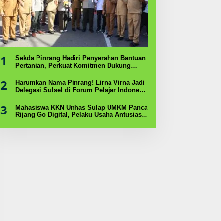
1
Sekda Pinrang Hadiri Penyerahan Bantuan
Pertanian, Perkuat Komitmen Dukung
Swasembada Pangan
2
Harumkan Nama Pinrang! Lirna Virna Jadi
Delegasi Sulsel di Forum Pelajar Indonesia
2026
3
Mahasiswa KKN Unhas Sulap UMKM Panca
Rijang Go Digital, Pelaku Usaha Antusias
Ikuti Pelatihan