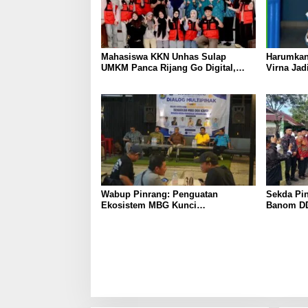
Mahasiswa KKN Unhas Sulap
Harumkan
UMKM Panca Rijang Go Digital,
Virna Jad
Pelaku Usaha Antusias Ikuti
Pelajar I
Pelatihan
Wabup Pinrang: Penguatan
Sekda Pin
Ekosistem MBG Kunci
Banom DD
Menggerakkan Ekonomi Kerakyatan
Ukhuwah 
Berakhlak