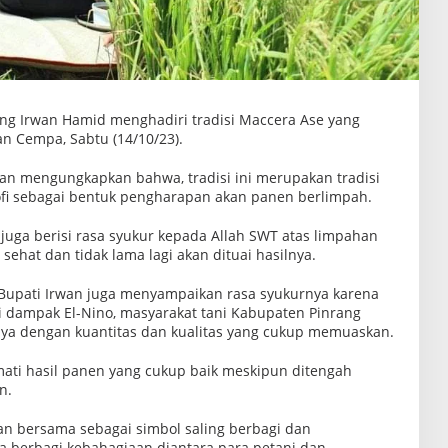
ang Irwan Hamid menghadiri tradisi Maccera Ase yang
n Cempa, Sabtu (14/10/23).
n mengungkapkan bahwa, tradisi ini merupakan tradisi
ofi sebagai bentuk pengharapan akan panen berlimpah.
se juga berisi rasa syukur kepada Allah SWT atas limpahan
ehat dan tidak lama lagi akan dituai hasilnya.
 Bupati Irwan juga menyampaikan rasa syukurnya karena
 dampak El-Nino, masyarakat tani Kabupaten Pinrang
ya dengan kuantitas dan kualitas yang cukup memuaskan.
mati hasil panen yang cukup baik meskipun ditengah
n.
kan bersama sebagai simbol saling berbagi dan
a berbagi kebahagiaan diantara para petani dan