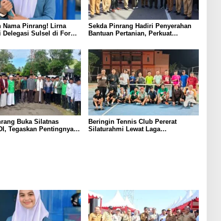
 Nama Pinrang! Lirna
Sekda Pinrang Hadiri Penyerahan
i Delegasi Sulsel di Forum
Bantuan Pertanian, Perkuat
ndonesia 2026
Komitmen Dukung Swasembada
Pangan
rang Buka Silatnas
Beringin Tennis Club Pererat
I, Tegaskan Pentingnya
Silaturahmi Lewat Laga
dan Penguatan SDM
Persahabatan Bersama Petenis
Parepare