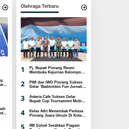
Olahraga Terbaru
1
Pj. Bupati Pinrang Resmi
Membuka Kejurnas Kelompok
Umur Panjat Tebing XVIII
y,
Tahun 2024
2
PWI dan IWO Pinrang Sukses
ar
Gelar ‘Badminton Fun Jurnalis
sat
2024
3
Asteria Cafe Sukses Gelar
Bupati Cup Tournament Mobile
Legend Berhadiah Puluhan
aih
Juta
4
Kelas Atlit Menembak Perkasa
st
Pinrang Juara Umum Di Kota
a
Palopo
5
IMI Sulsel Serahkan Piagam