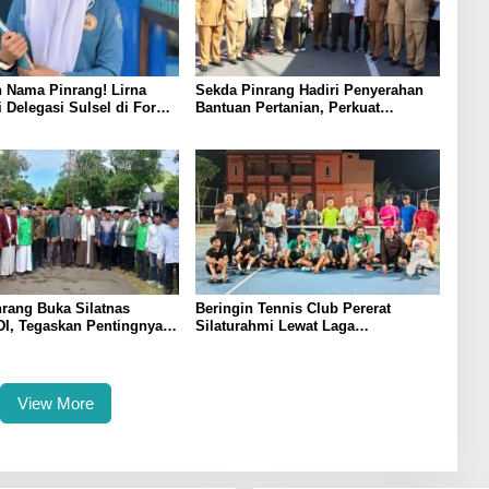
 Nama Pinrang! Lirna
Sekda Pinrang Hadiri Penyerahan
i Delegasi Sulsel di Forum
Bantuan Pertanian, Perkuat
ndonesia 2026
Komitmen Dukung Swasembada
Pangan
rang Buka Silatnas
Beringin Tennis Club Pererat
I, Tegaskan Pentingnya
Silaturahmi Lewat Laga
dan Penguatan SDM
Persahabatan Bersama Petenis
Parepare
View More