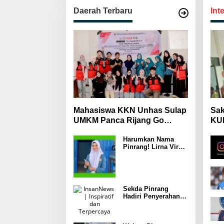
Daerah Terbaru
Int
Mahasiswa KKN Unhas Sulap
Sak
UMKM Panca Rijang Go
KUH
Digital, Pelaku Usaha
Mas
Harumkan Nama
Antusias Ikuti Pelatihan
Wa
Pinrang! Lirna Virna
Jadi Delegasi Sulsel
di Forum Pelajar
Indonesia 2026
Sekda Pinrang
Hadiri Penyerahan
Bantuan Pertanian,
Perkuat Komitmen
Dukung