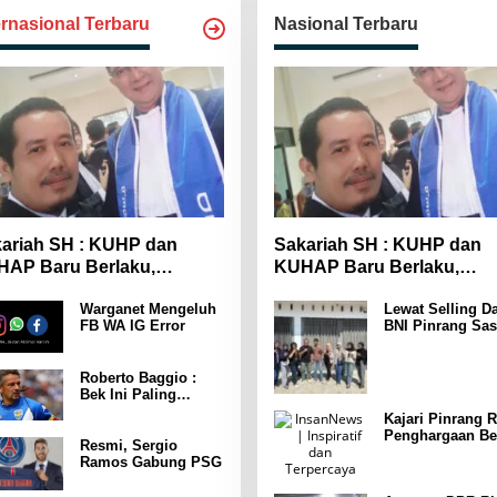
ernasional Terbaru
Nasional Terbaru
ariah SH : KUHP dan
Sakariah SH : KUHP dan
AP Baru Berlaku,
KUHAP Baru Berlaku,
yarakat Wajib Lebih
Masyarakat Wajib Lebih
Warganet Mengeluh
Lewat Selling Da
spada
Waspada
FB WA IG Error
BNI Pinrang Sas
Pasar hingga Pu
Pertokoan
Promosikan
Roberto Baggio :
Program Rejeki
Bek Ini Paling
wondr BNI 2025
Menakutkan Yang
Kajari Pinrang R
Pernah Dia Lawan
Penghargaan Be
Punya Kekuatan
Resmi, Sergio
Leader Indonesi
Setara 15 Pemain
Ramos Gabung PSG
Awards 2025