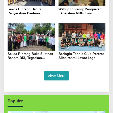
Sekda Pinrang Hadiri
Wabup Pinrang: Penguatan
Penyerahan Bantuan
Ekosistem MBG Kunci
Pertanian, Perkuat Komitmen
Menggerakkan Ekonomi
Dukung Swasembada Pangan
Kerakyatan
Sekda Pinrang Buka Silatnas
Beringin Tennis Club Pererat
Banom DDI, Tegaskan
Silaturahmi Lewat Laga
Pentingnya Ukhuwah dan
Persahabatan Bersama
Penguatan SDM Berakhlak
Petenis Parepare
View More
Populer