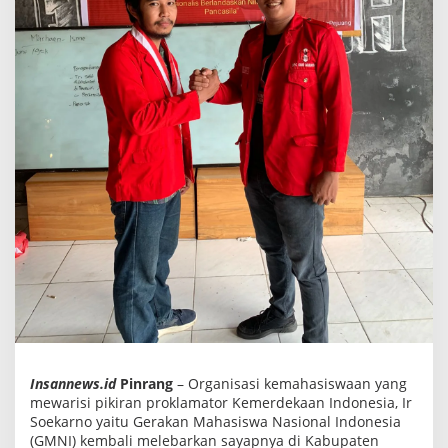
n
g
d
a
n
P
e
n
e
r
i
m
a
a
n
P
P
A
B
Insannews.id
Pinrang
– Organisasi kemahasiswaan yang
mewarisi pikiran proklamator Kemerdekaan Indonesia, Ir
Soekarno yaitu Gerakan Mahasiswa Nasional Indonesia
(GMNI) kembali melebarkan sayapnya di Kabupaten