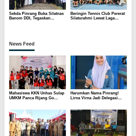
Sekda Pinrang Buka Silatnas
Beringin Tennis Club Pererat
Banom DDI, Tegaskan
Silaturahmi Lewat Laga
Pentingnya Ukhuwah dan
Persahabatan Bersama
Penguatan SDM Berakhlak
Petenis Parepare
News Feed
Mahasiswa KKN Unhas Sulap
Harumkan Nama Pinrang!
UMKM Panca Rijang Go
Lirna Virna Jadi Delegasi
Digital, Pelaku Usaha
Sulsel di Forum Pelajar
Antusias Ikuti Pelatihan
Indonesia 2026