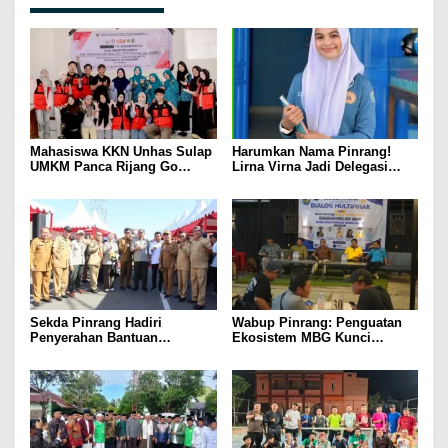
Mahasiswa KKN Unhas Sulap
Harumkan Nama Pinrang!
UMKM Panca Rijang Go
Lirna Virna Jadi Delegasi
Digital, Pelaku Usaha
Sulsel di Forum Pelajar
Antusias Ikuti Pelatihan
Indonesia 2026
Sekda Pinrang Hadiri
Wabup Pinrang: Penguatan
Penyerahan Bantuan
Ekosistem MBG Kunci
Pertanian, Perkuat Komitmen
Menggerakkan Ekonomi
Dukung Swasembada Pangan
Kerakyatan