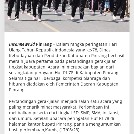
l
a
n
H
U
T
R
I
K
e
Insannews.id
Pinrang
– Dalam rangka peringatan Hari
-
Ulang Tahun Republik Indonesia yang ke-78, Dinas
7
Kebudayaan dan Pendidikan Kabupaten Pinrang berhasil
8
meraih juara pertama pada pertandingan gerak jalan
tingkat kabupaten. Acara ini merupakan bagian dari
serangkaian perayaan Hut RI-78 di Kabupaten Pinrang.
Selama tiga hari, berbagai kompetisi olahraga dan
hiburan diadakan oleh Pemerintah Daerah Kabupaten
Pinrang.
Pertandingan gerak jalan menjadi salah satu acara yang
paling menarik minat masyarakat. Perlombaan ini
melibatkan peserta dari tingkat SD, SMP, SMA, instansi,
dan umum. Setelah upacara peringatan Hut RI-78 di
halaman kantor bupati Pinrang, panitia mengumumkan
hasil perlombaan,Kamis, (17/08/23)