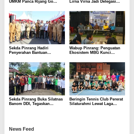
UMKM Panca Rijang Go
Lirna Virna Jadi Delegasi
Digital, Pelaku Usaha
Sulsel di Forum Pelajar
Antusias Ikuti Pelatihan
Indonesia 2026
Sekda Pinrang Hadiri
Wabup Pinrang: Penguatan
Penyerahan Bantuan
Ekosistem MBG Kunci
Pertanian, Perkuat Komitmen
Menggerakkan Ekonomi
Dukung Swasembada Pangan
Kerakyatan
Sekda Pinrang Buka Silatnas
Beringin Tennis Club Pererat
Banom DDI, Tegaskan
Silaturahmi Lewat Laga
Pentingnya Ukhuwah dan
Persahabatan Bersama
Penguatan SDM Berakhlak
Petenis Parepare
News Feed