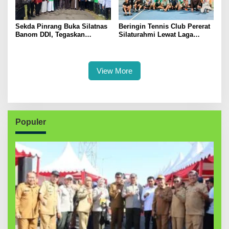
Sekda Pinrang Buka Silatnas
Beringin Tennis Club Pererat
Banom DDI, Tegaskan
Silaturahmi Lewat Laga
Pentingnya Ukhuwah dan
Persahabatan Bersama
Penguatan SDM Berakhlak
Petenis Parepare
View More
Populer