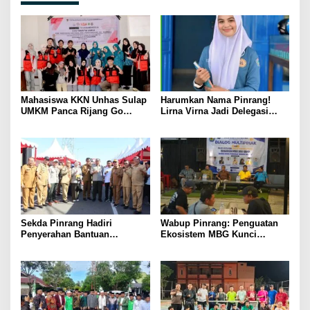
Mahasiswa KKN Unhas Sulap
Harumkan Nama Pinrang!
UMKM Panca Rijang Go
Lirna Virna Jadi Delegasi
Digital, Pelaku Usaha
Sulsel di Forum Pelajar
Antusias Ikuti Pelatihan
Indonesia 2026
Sekda Pinrang Hadiri
Wabup Pinrang: Penguatan
Penyerahan Bantuan
Ekosistem MBG Kunci
Pertanian, Perkuat Komitmen
Menggerakkan Ekonomi
Dukung Swasembada Pangan
Kerakyatan