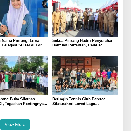
 Nama Pinrang! Lirna
Sekda Pinrang Hadiri Penyerahan
i Delegasi Sulsel di Forum
Bantuan Pertanian, Perkuat
ndonesia 2026
Komitmen Dukung Swasembada
Pangan
rang Buka Silatnas
Beringin Tennis Club Pererat
I, Tegaskan Pentingnya
Silaturahmi Lewat Laga
dan Penguatan SDM
Persahabatan Bersama Petenis
Parepare
View More