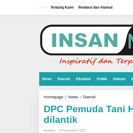
L
e
Tentang Kami
Redaksi dan Alamat
w
a
t
i
k
e
k
o
n
t
e
n
News
Daerah
Ekonomi
Politik
Hukum
I
Homepage
/
News
/
Daerah
D
P
C
DPC Pemuda Tani H
P
e
dilantik
m
u
d
Redaksi
19 November 2022
a