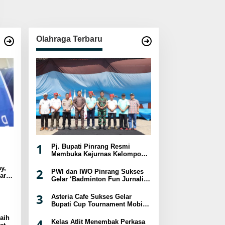
Olahraga Terbaru
1
Pj. Bupati Pinrang Resmi
Membuka Kejurnas Kelompok
Umur Panjat Tebing XVIII
y,
Tahun 2024
2
PWI dan IWO Pinrang Sukses
ar
Gelar ‘Badminton Fun Jurnalis
sat
2024
3
Asteria Cafe Sukses Gelar
Bupati Cup Tournament Mobile
Legend Berhadiah Puluhan
aih
Juta
4
Kelas Atlit Menembak Perkasa