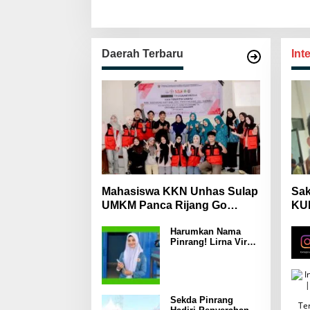
Daerah Terbaru
Int
Mahasiswa KKN Unhas Sulap
Sak
UMKM Panca Rijang Go
KUH
Digital, Pelaku Usaha
Mas
Harumkan Nama
Antusias Ikuti Pelatihan
Wa
Pinrang! Lirna Virna
Jadi Delegasi Sulsel
di Forum Pelajar
Indonesia 2026
Sekda Pinrang