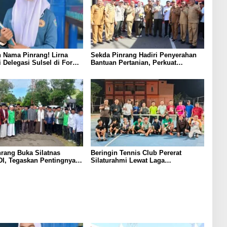
 Nama Pinrang! Lirna
Sekda Pinrang Hadiri Penyerahan
i Delegasi Sulsel di Forum
Bantuan Pertanian, Perkuat
ndonesia 2026
Komitmen Dukung Swasembada
Pangan
rang Buka Silatnas
Beringin Tennis Club Pererat
I, Tegaskan Pentingnya
Silaturahmi Lewat Laga
dan Penguatan SDM
Persahabatan Bersama Petenis
Parepare