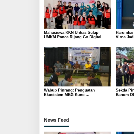
Mahasiswa KKN Unhas Sulap
Harumkan
UMKM Panca Rijang Go Digital,
Virna Jad
Pelaku Usaha Antusias Ikuti
Pelajar I
Pelatihan
Wabup Pinrang: Penguatan
Sekda Pin
Ekosistem MBG Kunci
Banom DD
Menggerakkan Ekonomi Kerakyatan
Ukhuwah 
Berakhlak
News Feed