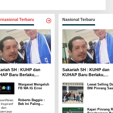
ernasional Terbaru
Nasional Terbaru
ariah SH : KUHP dan
Sakariah SH : KUHP dan
AP Baru Berlaku,
KUHAP Baru Berlaku,
yarakat Wajib Lebih
Masyarakat Wajib Lebih
Warganet Mengeluh
Lewat Selling Da
spada
Waspada
FB WA IG Error
BNI Pinrang Sas
Pasar hingga Pu
Pertokoan
Promosikan
Roberto Baggio :
Program Rejeki
Bek Ini Paling
wondr BNI 2025
Menakutkan Yang
Kajari Pinrang R
Pernah Dia Lawan