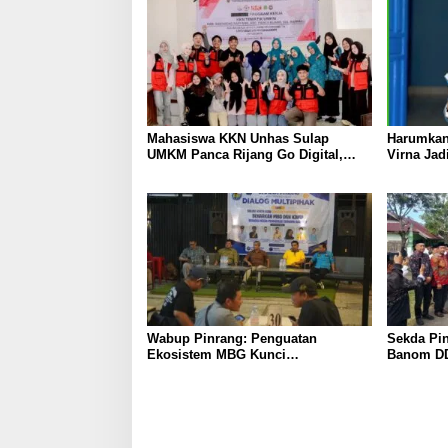
Mahasiswa KKN Unhas Sulap
Harumkan
UMKM Panca Rijang Go Digital,
Virna Jad
Pelaku Usaha Antusias Ikuti
Pelajar I
Pelatihan
Wabup Pinrang: Penguatan
Sekda Pin
Ekosistem MBG Kunci
Banom DD
Menggerakkan Ekonomi Kerakyatan
Ukhuwah 
Berakhlak