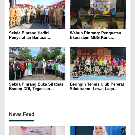
Sekda Pinrang Hadiri
Wabup Pinrang: Penguatan
Penyerahan Bantuan
Ekosistem MBG Kunci
Pertanian, Perkuat Komitmen
Menggerakkan Ekonomi
Dukung Swasembada Pangan
Kerakyatan
Sekda Pinrang Buka Silatnas
Beringin Tennis Club Pererat
Banom DDI, Tegaskan
Silaturahmi Lewat Laga
Pentingnya Ukhuwah dan
Persahabatan Bersama
Penguatan SDM Berakhlak
Petenis Parepare
News Feed