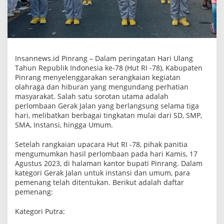
g
R
a
i
h
J
u
a
Insannews.id Pinrang – Dalam peringatan Hari Ulang
r
Tahun Republik Indonesia ke-78 (Hut RI -78), Kabupaten
a
Pinrang menyelenggarakan serangkaian kegiatan
T
olahraga dan hiburan yang mengundang perhatian
i
g
masyarakat. Salah satu sorotan utama adalah
a
perlombaan Gerak Jalan yang berlangsung selama tiga
T
hari, melibatkan berbagai tingkatan mulai dari SD, SMP,
i
SMA, Instansi, hingga Umum.
n
g
k
Setelah rangkaian upacara Hut RI -78, pihak panitia
a
mengumumkan hasil perlombaan pada hari Kamis, 17
t
K
Agustus 2023, di halaman kantor bupati Pinrang. Dalam
a
kategori Gerak Jalan untuk instansi dan umum, para
b
pemenang telah ditentukan. Berikut adalah daftar
u
pemenang:
p
a
t
Kategori Putra:
e
n