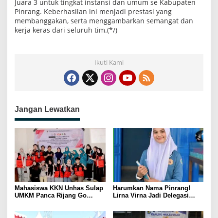
Juara 3 untuk tingkat instansi dan umum se Kabupaten
Pinrang. Keberhasilan ini menjadi prestasi yang
membanggakan, serta menggambarkan semangat dan
kerja keras dari seluruh tim.(*/)
Ikuti Kami
Jangan Lewatkan
Mahasiswa KKN Unhas Sulap
Harumkan Nama Pinrang!
UMKM Panca Rijang Go
Lirna Virna Jadi Delegasi
Digital, Pelaku Usaha
Sulsel di Forum Pelajar
Antusias Ikuti Pelatihan
Indonesia 2026