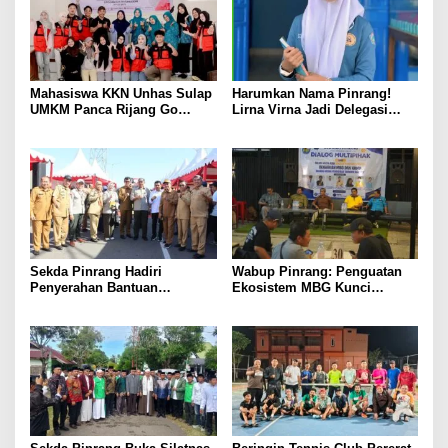
Mahasiswa KKN Unhas Sulap
Harumkan Nama Pinrang!
UMKM Panca Rijang Go
Lirna Virna Jadi Delegasi
Digital, Pelaku Usaha
Sulsel di Forum Pelajar
Antusias Ikuti Pelatihan
Indonesia 2026
Sekda Pinrang Hadiri
Wabup Pinrang: Penguatan
Penyerahan Bantuan
Ekosistem MBG Kunci
Pertanian, Perkuat Komitmen
Menggerakkan Ekonomi
Dukung Swasembada Pangan
Kerakyatan