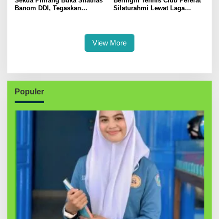
Sekda Pinrang Buka Silatnas
Beringin Tennis Club Pererat
Banom DDI, Tegaskan
Silaturahmi Lewat Laga
Pentingnya Ukhuwah dan
Persahabatan Bersama
Penguatan SDM Berakhlak
Petenis Parepare
View More
Populer