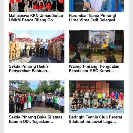
Mahasiswa KKN Unhas Sulap
Harumkan Nama Pinrang!
UMKM Panca Rijang Go
Lirna Virna Jadi Delegasi
Digital, Pelaku Usaha
Sulsel di Forum Pelajar
Antusias Ikuti Pelatihan
Indonesia 2026
Sekda Pinrang Hadiri
Wabup Pinrang: Penguatan
Penyerahan Bantuan
Ekosistem MBG Kunci
Pertanian, Perkuat Komitmen
Menggerakkan Ekonomi
Dukung Swasembada Pangan
Kerakyatan
Sekda Pinrang Buka Silatnas
Beringin Tennis Club Pererat
Banom DDI, Tegaskan
Silaturahmi Lewat Laga
Pentingnya Ukhuwah dan
Persahabatan Bersama
Penguatan SDM Berakhlak
Petenis Parepare