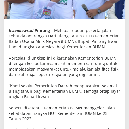
n
S
e
h
a
t
D
Insannews.id
Pinrang
– Melepas ribuan peserta jalan
i
sehat dalam rangka Hari Ulang Tahun (HUT) Kementerian
L
Badan Usaha Milik Negara (BUMN), Bupati Pinrang Irwan
e
p
Hamid ungkap apresiasi bagi Kementerian BUMN.
a
s
Apresiasi diungkap ini dikarenakan Kementerian BUMN
B
ditengah kesibukannya masih memberikan ruang untuk
u
p
membiasakan masyarakat untuk melakukan aktifitas fisik
a
dan olah raga seperti kegiatan yang digelar ini.
t
i
P
“Kami selaku Pemerintah Daerah mengucapkan selamat
i
ulang tahun bagi Kementerian BUMN, semoga tetap jaya”
n
ungkap Bupati Irwan.
r
a
n
Seperti diketahui, Kementerian BUMN menggelar jalan
g
sehat dalam rangka HUT Kementerian BUMN ke-25
Tahun 2023.