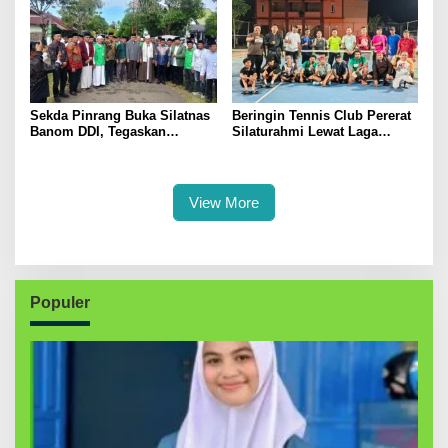
Sekda Pinrang Buka Silatnas
Beringin Tennis Club Pererat
Banom DDI, Tegaskan
Silaturahmi Lewat Laga
Pentingnya Ukhuwah dan
Persahabatan Bersama
Penguatan SDM Berakhlak
Petenis Parepare
View More
Populer