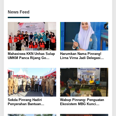
News Feed
Mahasiswa KKN Unhas Sulap
Harumkan Nama Pinrang!
UMKM Panca Rijang Go
Lirna Virna Jadi Delegasi
Digital, Pelaku Usaha
Sulsel di Forum Pelajar
Antusias Ikuti Pelatihan
Indonesia 2026
Sekda Pinrang Hadiri
Wabup Pinrang: Penguatan
Penyerahan Bantuan
Ekosistem MBG Kunci
Pertanian, Perkuat Komitmen
Menggerakkan Ekonomi
Dukung Swasembada Pangan
Kerakyatan