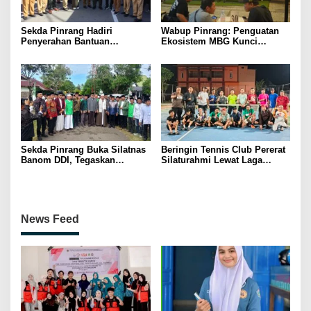
Sekda Pinrang Hadiri
Wabup Pinrang: Penguatan
Penyerahan Bantuan
Ekosistem MBG Kunci
Pertanian, Perkuat Komitmen
Menggerakkan Ekonomi
Dukung Swasembada Pangan
Kerakyatan
Sekda Pinrang Buka Silatnas
Beringin Tennis Club Pererat
Banom DDI, Tegaskan
Silaturahmi Lewat Laga
Pentingnya Ukhuwah dan
Persahabatan Bersama
Penguatan SDM Berakhlak
Petenis Parepare
News Feed