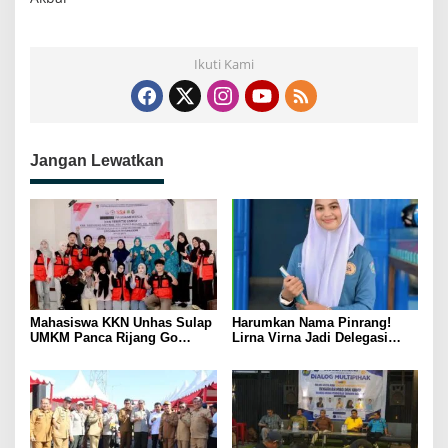
Ikuti Kami
Jangan Lewatkan
Mahasiswa KKN Unhas Sulap
Harumkan Nama Pinrang!
UMKM Panca Rijang Go
Lirna Virna Jadi Delegasi
Digital, Pelaku Usaha
Sulsel di Forum Pelajar
Antusias Ikuti Pelatihan
Indonesia 2026