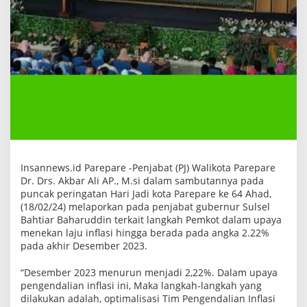
k
s
p
o
s
e
L
a
n
g
k
a
h
P
e
m
Insannews.id Parepare -Penjabat (PJ) Walikota Parepare
k
Dr. Drs. Akbar Ali AP., M.si dalam sambutannya pada
o
t
puncak peringatan Hari Jadi kota Parepare ke 64 Ahad,
T
(18/02/24) melaporkan pada penjabat gubernur Sulsel
e
Bahtiar Baharuddin terkait langkah Pemkot dalam upaya
k
menekan laju inflasi hingga berada pada angka 2.22%
a
n
pada akhir Desember 2023.
I
n
“Desember 2023 menurun menjadi 2,22%. Dalam upaya
f
l
pengendalian inflasi ini, Maka langkah-langkah yang
a
dilakukan adalah, optimalisasi Tim Pengendalian Inflasi
s