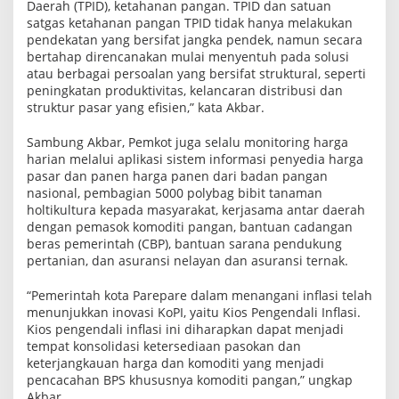
Daerah (TPID), ketahanan pangan. TPID dan satuan
i
satgas ketahanan pangan TPID tidak hanya melakukan
pendekatan yang bersifat jangka pendek, namun secara
bertahap direncanakan mulai menyentuh pada solusi
atau berbagai persoalan yang bersifat struktural, seperti
peningkatan produktivitas, kelancaran distribusi dan
struktur pasar yang efisien,” kata Akbar.
Sambung Akbar, Pemkot juga selalu monitoring harga
harian melalui aplikasi sistem informasi penyedia harga
pasar dan panen harga panen dari badan pangan
nasional, pembagian 5000 polybag bibit tanaman
holtikultura kepada masyarakat, kerjasama antar daerah
dengan pemasok komoditi pangan, bantuan cadangan
beras pemerintah (CBP), bantuan sarana pendukung
pertanian, dan asuransi nelayan dan asuransi ternak.
“Pemerintah kota Parepare dalam menangani inflasi telah
menunjukkan inovasi KoPI, yaitu Kios Pengendali Inflasi.
Kios pengendali inflasi ini diharapkan dapat menjadi
tempat konsolidasi ketersediaan pasokan dan
keterjangkauan harga dan komoditi yang menjadi
pencacahan BPS khususnya komoditi pangan,” ungkap
Akbar