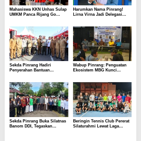
Mahasiswa KKN Unhas Sulap
Harumkan Nama Pinrang!
UMKM Panca Rijang Go
Lirna Virna Jadi Delegasi
Digital, Pelaku Usaha
Sulsel di Forum Pelajar
Antusias Ikuti Pelatihan
Indonesia 2026
Sekda Pinrang Hadiri
Wabup Pinrang: Penguatan
Penyerahan Bantuan
Ekosistem MBG Kunci
Pertanian, Perkuat Komitmen
Menggerakkan Ekonomi
Dukung Swasembada Pangan
Kerakyatan
Sekda Pinrang Buka Silatnas
Beringin Tennis Club Pererat
Banom DDI, Tegaskan
Silaturahmi Lewat Laga
Pentingnya Ukhuwah dan
Persahabatan Bersama
Penguatan SDM Berakhlak
Petenis Parepare