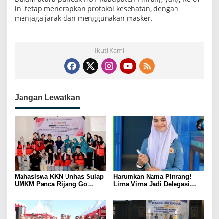
ini tetap menerapkan protokol kesehatan, dengan
menjaga jarak dan menggunakan masker.
Ikuti Kami
Jangan Lewatkan
Mahasiswa KKN Unhas Sulap
Harumkan Nama Pinrang!
UMKM Panca Rijang Go
Lirna Virna Jadi Delegasi
Digital, Pelaku Usaha
Sulsel di Forum Pelajar
Antusias Ikuti Pelatihan
Indonesia 2026