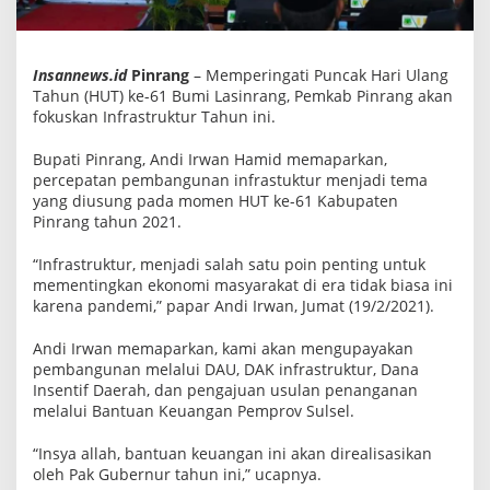
k
t
u
r
Insannews.id
Pinrang
– Memperingati Puncak Hari Ulang
P
o
Tahun (HUT) ke-61 Bumi Lasinrang, Pemkab Pinrang akan
i
fokuskan Infrastruktur Tahun ini.
n
P
e
Bupati Pinrang, Andi Irwan Hamid memaparkan,
n
percepatan pembangunan infrastuktur menjadi tema
t
yang diusung pada momen HUT ke-61 Kabupaten
i
Pinrang tahun 2021.
n
g
U
“Infrastruktur, menjadi salah satu poin penting untuk
n
mementingkan ekonomi masyarakat di era tidak biasa ini
t
karena pandemi,” papar Andi Irwan, Jumat (19/2/2021).
u
k
E
Andi Irwan memaparkan, kami akan mengupayakan
k
pembangunan melalui DAU, DAK infrastruktur, Dana
o
n
Insentif Daerah, dan pengajuan usulan penanganan
o
melalui Bantuan Keuangan Pemprov Sulsel.
m
i
“Insya allah, bantuan keuangan ini akan direalisasikan
M
a
oleh Pak Gubernur tahun ini,” ucapnya.
s