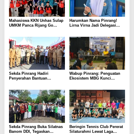
Mahasiswa KKN Unhas Sulap
Harumkan Nama Pinrang!
UMKM Panca Rijang Go
Lirna Virna Jadi Delegasi
Digital, Pelaku Usaha
Sulsel di Forum Pelajar
Antusias Ikuti Pelatihan
Indonesia 2026
Sekda Pinrang Hadiri
Wabup Pinrang: Penguatan
Penyerahan Bantuan
Ekosistem MBG Kunci
Pertanian, Perkuat Komitmen
Menggerakkan Ekonomi
Dukung Swasembada Pangan
Kerakyatan
Sekda Pinrang Buka Silatnas
Beringin Tennis Club Pererat
Banom DDI, Tegaskan
Silaturahmi Lewat Laga