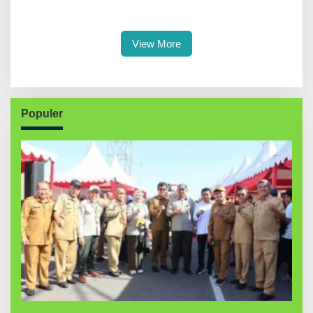
Pentingnya Ukhuwah dan
Persahabatan Bersama
Penguatan SDM Berakhlak
Petenis Parepare
View More
Populer