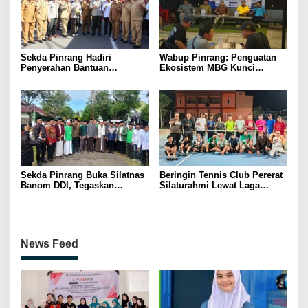
Sekda Pinrang Hadiri
Wabup Pinrang: Penguatan
Penyerahan Bantuan
Ekosistem MBG Kunci
Pertanian, Perkuat Komitmen
Menggerakkan Ekonomi
Dukung Swasembada Pangan
Kerakyatan
Sekda Pinrang Buka Silatnas
Beringin Tennis Club Pererat
Banom DDI, Tegaskan
Silaturahmi Lewat Laga
Pentingnya Ukhuwah dan
Persahabatan Bersama
Penguatan SDM Berakhlak
Petenis Parepare
News Feed