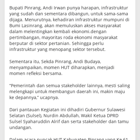
y
Bupati Pinrang, Andi Irwan punya harapan, infrastruktur
a
r
yang sudah dan sementara dibangun, untuk sama-sama
a
dijaga. Menurutnya, kehadiran infrastruktur mumpuni di
k
Bumi Lasinrang, akan memuluskan akses masyarakat
a
dalam melentingkan kembali ekonomi.dengan
t
pertimbangan, mayoritas roda ekonomi masyarakat
berputar di sektor pertanian. Sehingga perlu
infrastruktur yang menopang sektor tersebut.
Sementara itu, Sekda Pinrang, Andi Budaya,
menyampaikan, momen HUT diharapkan, menjadi
momen refleksi bersama.
“Pemerintah dan semua stakeholder lainnya, mesti saling
melengkapi untuk membangun daerah ini, makin maju
ke depannya,” ucapnya.
Dari pantauan Kegiatan ini dihadiri Gubernur Sulawesi
Selatan (Sulsel), Nurdin Abdullah, Wakil Ketua DPRD
Sulsel Syaharuddin Alrif dan serta stakeholder dan tamu
undangan.
Dalam acara puncak HUT Kabupaten Pinrang yang Ke 61