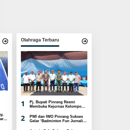
Olahraga Terbaru
1
Pj. Bupati Pinrang Resmi
Membuka Kejurnas Kelompok
Umur Panjat Tebing XVIII
y,
Tahun 2024
2
PWI dan IWO Pinrang Sukses
ar
Gelar ‘Badminton Fun Jurnalis
sat
2024