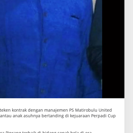
 teken kontrak dengan manajemen PS Matirobulu United
antau anak asuhnya bertanding di kejuaraan Perpadi Cup
a Pinrang terbaik di bidang sepak bola di era