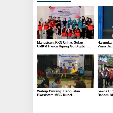
Mahasiswa KKN Unhas Sulap
Harumkan
UMKM Panca Rijang Go Digital,
Virna Jad
Pelaku Usaha Antusias Ikuti
Pelajar I
Pelatihan
Wabup Pinrang: Penguatan
Sekda Pin
Ekosistem MBG Kunci
Banom DD
Menggerakkan Ekonomi Kerakyatan
Ukhuwah 
Berakhlak