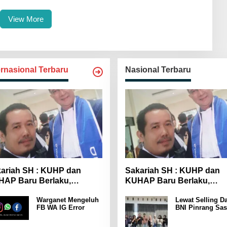
View More
ernasional Terbaru
Nasional Terbaru
ariah SH : KUHP dan
Sakariah SH : KUHP dan
AP Baru Berlaku,
KUHAP Baru Berlaku,
yarakat Wajib Lebih
Masyarakat Wajib Lebih
Warganet Mengeluh
Lewat Selling Da
spada
Waspada
FB WA IG Error
BNI Pinrang Sas
Pasar hingga Pu
Pertokoan