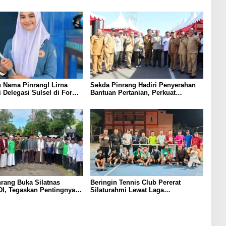
 Nama Pinrang! Lirna
Sekda Pinrang Hadiri Penyerahan
i Delegasi Sulsel di Forum
Bantuan Pertanian, Perkuat
ndonesia 2026
Komitmen Dukung Swasembada
Pangan
rang Buka Silatnas
Beringin Tennis Club Pererat
I, Tegaskan Pentingnya
Silaturahmi Lewat Laga
dan Penguatan SDM
Persahabatan Bersama Petenis
Parepare