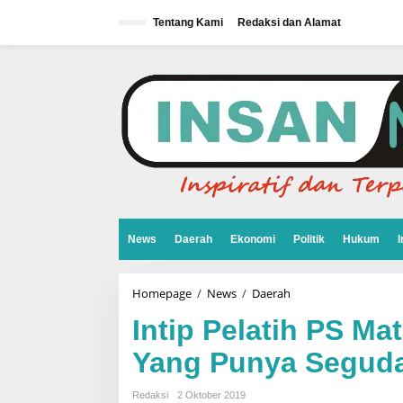
L
e
Tentang Kami
Redaksi dan Alamat
w
a
t
i
k
e
k
o
n
t
e
n
News
Daerah
Ekonomi
Politik
Hukum
I
Homepage
/
News
/
Daerah
I
n
t
Intip Pelatih PS Ma
i
p
Yang Punya Segud
P
e
l
Redaksi
2 Oktober 2019
a