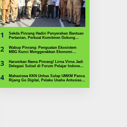
1
Sekda Pinrang Hadiri Penyerahan Bantuan
Pertanian, Perkuat Komitmen Dukung
Swasembada Pangan
2
Wabup Pinrang: Penguatan Ekosistem
MBG Kunci Menggerakkan Ekonomi
Kerakyatan
3
Harumkan Nama Pinrang! Lirna Virna Jadi
Delegasi Sulsel di Forum Pelajar Indonesia
2026
4
Mahasiswa KKN Unhas Sulap UMKM Panca
Rijang Go Digital, Pelaku Usaha Antusias
Ikuti Pelatihan