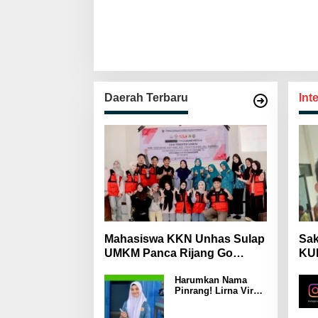
Daerah Terbaru
Int
Mahasiswa KKN Unhas Sulap
Sak
UMKM Panca Rijang Go
KUH
Digital, Pelaku Usaha
Mas
Harumkan Nama
Antusias Ikuti Pelatihan
Wa
Pinrang! Lirna Virna
Jadi Delegasi Sulsel
di Forum Pelajar