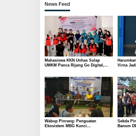
News Feed
Mahasiswa KKN Unhas Sulap
Harumkan
UMKM Panca Rijang Go Digital,
Virna Jad
Pelaku Usaha Antusias Ikuti
Pelajar I
Pelatihan
Wabup Pinrang: Penguatan
Sekda Pin
Ekosistem MBG Kunci
Banom DD
Menggerakkan Ekonomi Kerakyatan
Ukhuwah 
Berakhlak