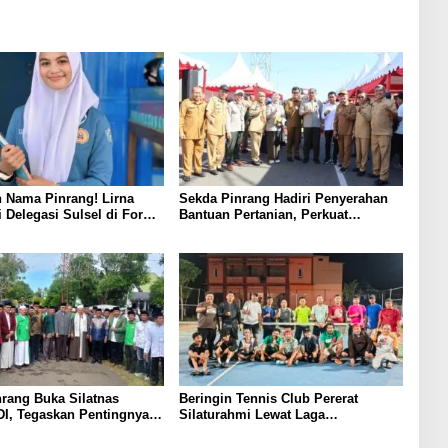
 Nama Pinrang! Lirna
Sekda Pinrang Hadiri Penyerahan
i Delegasi Sulsel di Forum
Bantuan Pertanian, Perkuat
ndonesia 2026
Komitmen Dukung Swasembada
Pangan
rang Buka Silatnas
Beringin Tennis Club Pererat
I, Tegaskan Pentingnya
Silaturahmi Lewat Laga
dan Penguatan SDM
Persahabatan Bersama Petenis
Parepare