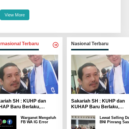
Parepare
View More
ernasional Terbaru
Nasional Terbaru
ariah SH : KUHP dan
Sakariah SH : KUHP dan
AP Baru Berlaku,
KUHAP Baru Berlaku,
yarakat Wajib Lebih
Masyarakat Wajib Lebih
Warganet Mengeluh
Lewat Selling Da
spada
Waspada
FB WA IG Error
BNI Pinrang Sas
Pasar hingga Pu