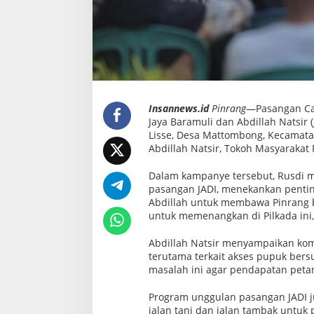
s
p
a
d
a
P
e
m
b
a
n
Insannews.id
Pinrang
—Pasangan Cal
g
Jaya Baramuli dan Abdillah Natsir
u
Lisse, Desa Mattombong, Kecamatan
n
a
Abdillah Natsir, Tokoh Masyarakat
n
d
Dalam kampanye tersebut, Rusdi 
a
pasangan JADI, menekankan pentin
n
P
Abdillah untuk membawa Pinrang ba
e
untuk memenangkan di Pilkada ini,”
n
i
n
Abdillah Natsir menyampaikan kom
g
terutama terkait akses pupuk bers
k
masalah ini agar pendapatan petani
a
t
a
Program unggulan pasangan JADI j
n
jalan tani dan jalan tambak untuk