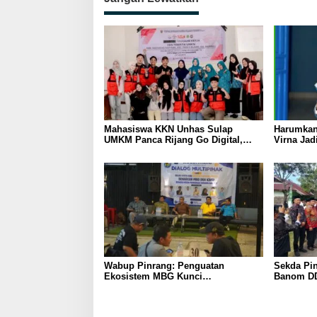
Mahasiswa KKN Unhas Sulap
Harumkan
UMKM Panca Rijang Go Digital,
Virna Jad
Pelaku Usaha Antusias Ikuti
Pelajar I
Pelatihan
Wabup Pinrang: Penguatan
Sekda Pin
Ekosistem MBG Kunci
Banom DD
Menggerakkan Ekonomi Kerakyatan
Ukhuwah 
Berakhlak