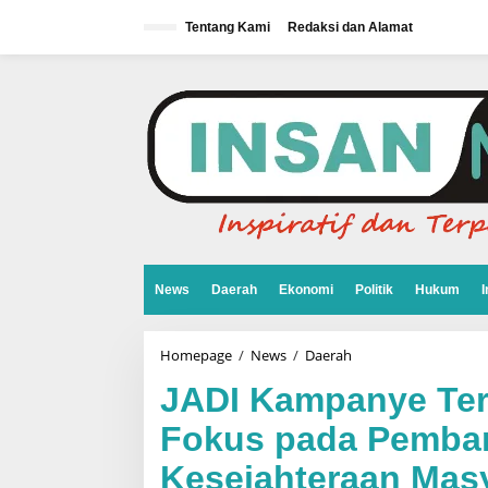
L
e
Tentang Kami
Redaksi dan Alamat
w
a
t
i
k
e
k
o
n
t
e
n
News
Daerah
Ekonomi
Politik
Hukum
I
Homepage
/
News
/
Daerah
J
A
D
JADI Kampanye Ter
I
K
Fokus pada Pemba
a
m
Kesejahteraan Mas
p
a