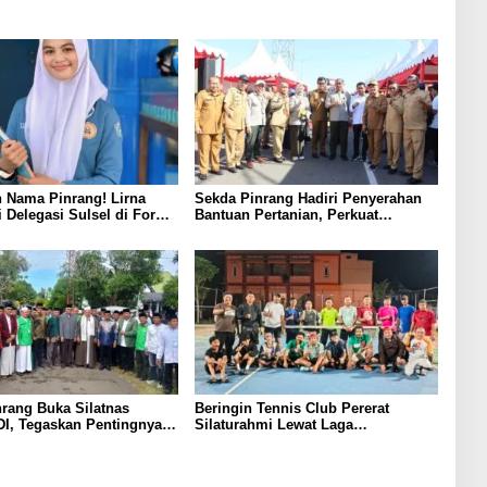
 Nama Pinrang! Lirna
Sekda Pinrang Hadiri Penyerahan
i Delegasi Sulsel di Forum
Bantuan Pertanian, Perkuat
ndonesia 2026
Komitmen Dukung Swasembada
Pangan
rang Buka Silatnas
Beringin Tennis Club Pererat
I, Tegaskan Pentingnya
Silaturahmi Lewat Laga
dan Penguatan SDM
Persahabatan Bersama Petenis
Parepare