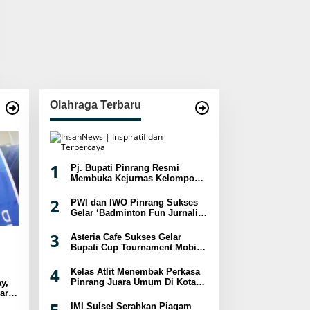
Olahraga Terbaru
1
Pj. Bupati Pinrang Resmi
Membuka Kejurnas Kelompok
Umur Panjat Tebing XVIII
Tahun 2024
2
PWI dan IWO Pinrang Sukses
Gelar ‘Badminton Fun Jurnalis
2024
3
Asteria Cafe Sukses Gelar
Bupati Cup Tournament Mobile
Legend Berhadiah Puluhan
Juta
4
Kelas Atlit Menembak Perkasa
Pinrang Juara Umum Di Kota
y,
Palopo
ar
sat
5
IMI Sulsel Serahkan Piagam