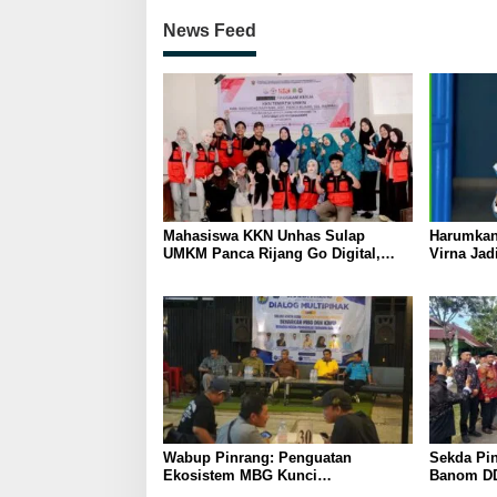
News Feed
Mahasiswa KKN Unhas Sulap
Harumkan
UMKM Panca Rijang Go Digital,
Virna Jad
Pelaku Usaha Antusias Ikuti
Pelajar I
Pelatihan
Wabup Pinrang: Penguatan
Sekda Pin
Ekosistem MBG Kunci
Banom DD
Menggerakkan Ekonomi Kerakyatan
Ukhuwah 