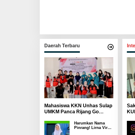
Berakhlak
Daerah Terbaru
Int
Mahasiswa KKN Unhas Sulap
Sak
UMKM Panca Rijang Go
KUH
Digital, Pelaku Usaha
Mas
Harumkan Nama
Antusias Ikuti Pelatihan
Wa
Pinrang! Lirna Virna
Jadi Delegasi Sulsel