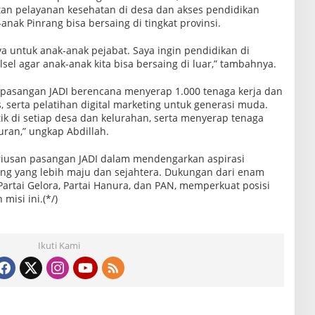
n pelayanan kesehatan di desa dan akses pendidikan
nak Pinrang bisa bersaing di tingkat provinsi.
ya untuk anak-anak pejabat. Saya ingin pendidikan di
lsel agar anak-anak kita bisa bersaing di luar,” tambahnya.
pasangan JADI berencana menyerap 1.000 tenaga kerja dan
s, serta pelatihan digital marketing untuk generasi muda.
tik di setiap desa dan kelurahan, serta menyerap tenaga
ran,” ungkap Abdillah.
iusan pasangan JADI dalam mendengarkan aspirasi
g yang lebih maju dan sejahtera. Dukungan dari enam
P, Partai Gelora, Partai Hanura, dan PAN, memperkuat posisi
isi ini.(*/)
Ikuti Kami