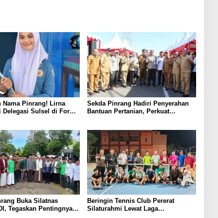
 Nama Pinrang! Lirna
Sekda Pinrang Hadiri Penyerahan
i Delegasi Sulsel di Forum
Bantuan Pertanian, Perkuat
ndonesia 2026
Komitmen Dukung Swasembada
Pangan
rang Buka Silatnas
Beringin Tennis Club Pererat
I, Tegaskan Pentingnya
Silaturahmi Lewat Laga
dan Penguatan SDM
Persahabatan Bersama Petenis