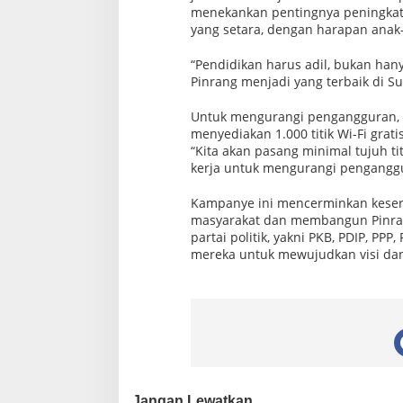
K
menekankan pentingnya peningkata
e
s
yang setara, dengan harapan anak-a
e
j
“Pendidikan harus adil, bukan han
a
Pinrang menjadi yang terbaik di Su
h
t
e
Untuk mengurangi pengangguran, 
r
menyediakan 1.000 titik Wi-Fi grati
a
a
“Kita akan pasang minimal tujuh ti
n
kerja untuk mengurangi penganggu
M
a
Kampanye ini mencerminkan keser
s
y
masyarakat dan membangun Pinran
a
partai politik, yakni PKB, PDIP, PP
r
mereka untuk mewujudkan visi dan m
a
k
a
t
Jangan Lewatkan