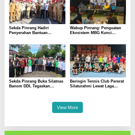
Sekda Pinrang Hadiri
Wabup Pinrang: Penguatan
Penyerahan Bantuan
Ekosistem MBG Kunci
Pertanian, Perkuat Komitmen
Menggerakkan Ekonomi
Dukung Swasembada Pangan
Kerakyatan
Sekda Pinrang Buka Silatnas
Beringin Tennis Club Pererat
Banom DDI, Tegaskan
Silaturahmi Lewat Laga
Pentingnya Ukhuwah dan
Persahabatan Bersama
Penguatan SDM Berakhlak
Petenis Parepare
View More