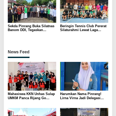
Sekda Pinrang Buka Silatnas
Beringin Tennis Club Pererat
Banom DDI, Tegaskan
Silaturahmi Lewat Laga
Pentingnya Ukhuwah dan
Persahabatan Bersama
Penguatan SDM Berakhlak
Petenis Parepare
News Feed
Mahasiswa KKN Unhas Sulap
Harumkan Nama Pinrang!
UMKM Panca Rijang Go
Lirna Virna Jadi Delegasi
Digital, Pelaku Usaha
Sulsel di Forum Pelajar
Antusias Ikuti Pelatihan
Indonesia 2026