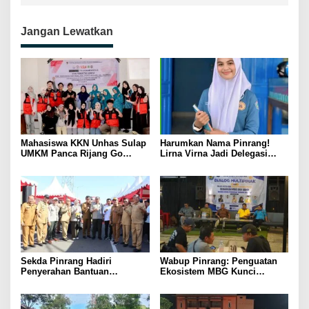
Jangan Lewatkan
Mahasiswa KKN Unhas Sulap
Harumkan Nama Pinrang!
UMKM Panca Rijang Go
Lirna Virna Jadi Delegasi
Digital, Pelaku Usaha
Sulsel di Forum Pelajar
Antusias Ikuti Pelatihan
Indonesia 2026
Sekda Pinrang Hadiri
Wabup Pinrang: Penguatan
Penyerahan Bantuan
Ekosistem MBG Kunci
Pertanian, Perkuat Komitmen
Menggerakkan Ekonomi
Dukung Swasembada Pangan
Kerakyatan