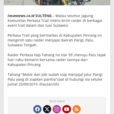
C
o
m
u
Insannews.co.id
SULTENG
– Walau seumur jagung
n
Komunitas Perkasa Trail intens kirim raider di berbagai
i
event trail dalam dan luar Sulawesi
t
y
k
Perkasa Trail yang bermarkas di Kabupaten Pinrang ini
i
mengirim satu raider menjajal daerah Parigi ,Palu,
r
i
Sulawesi Tengah.
m
R
Raider Perkasa Haji Tahang no star 99 ,menuju Palu sejak
a
hari rabu kemarin bersama raider lainnya dari
i
d
Kabupaten Pinrang
e
r
Tahang “Motor dan joki sudah siap menjajal jalur Parigi
Palu yang di siapkan panitia”saat di hubungi via seluler
jumat 20/09/2019. (Fauzan/sh)
Ikuti Kami