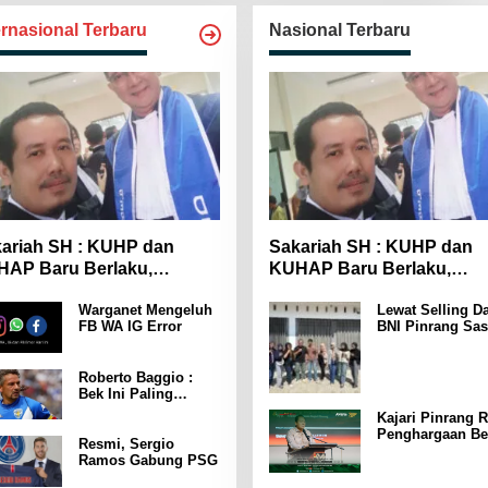
ernasional Terbaru
Nasional Terbaru
ariah SH : KUHP dan
Sakariah SH : KUHP dan
AP Baru Berlaku,
KUHAP Baru Berlaku,
yarakat Wajib Lebih
Masyarakat Wajib Lebih
Warganet Mengeluh
Lewat Selling Da
spada
Waspada
FB WA IG Error
BNI Pinrang Sas
Pasar hingga Pu
Pertokoan
Promosikan
Roberto Baggio :
Program Rejeki
Bek Ini Paling
wondr BNI 2025
Menakutkan Yang
Kajari Pinrang R
Pernah Dia Lawan
Penghargaan Be
Punya Kekuatan
Resmi, Sergio
Leader Indonesi
Setara 15 Pemain
Ramos Gabung PSG
Awards 2025