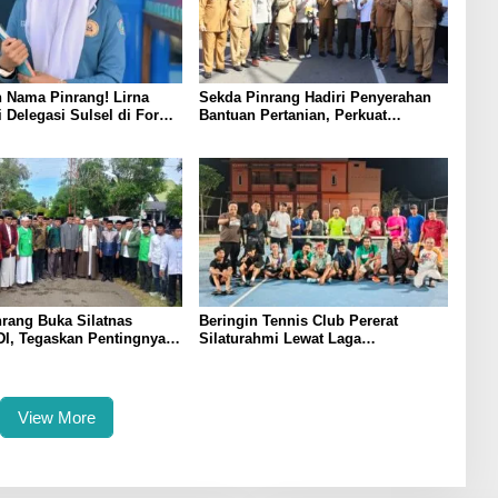
 Nama Pinrang! Lirna
Sekda Pinrang Hadiri Penyerahan
i Delegasi Sulsel di Forum
Bantuan Pertanian, Perkuat
ndonesia 2026
Komitmen Dukung Swasembada
Pangan
rang Buka Silatnas
Beringin Tennis Club Pererat
I, Tegaskan Pentingnya
Silaturahmi Lewat Laga
dan Penguatan SDM
Persahabatan Bersama Petenis
Parepare
View More