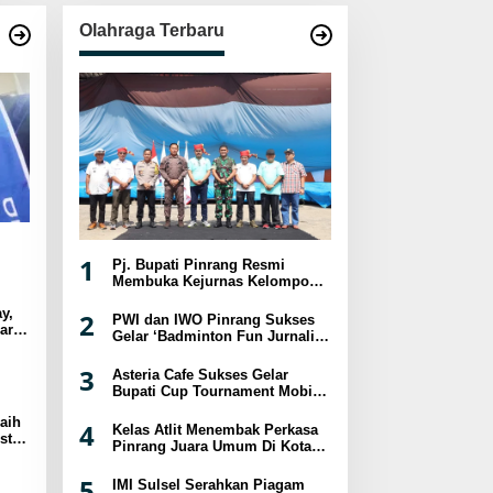
Olahraga Terbaru
1
Pj. Bupati Pinrang Resmi
Membuka Kejurnas Kelompok
Umur Panjat Tebing XVIII
y,
Tahun 2024
2
PWI dan IWO Pinrang Sukses
ar
Gelar ‘Badminton Fun Jurnalis
sat
2024
3
Asteria Cafe Sukses Gelar
Bupati Cup Tournament Mobile
Legend Berhadiah Puluhan
aih
Juta
4
Kelas Atlit Menembak Perkasa
st
Pinrang Juara Umum Di Kota
a
Palopo
5
IMI Sulsel Serahkan Piagam