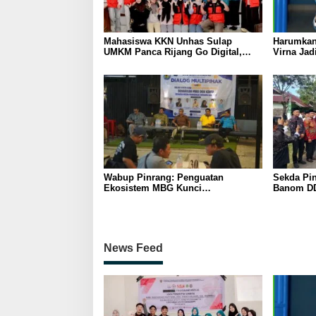
Mahasiswa KKN Unhas Sulap
Harumkan
UMKM Panca Rijang Go Digital,
Virna Jad
Pelaku Usaha Antusias Ikuti
Pelajar I
Pelatihan
Wabup Pinrang: Penguatan
Sekda Pin
Ekosistem MBG Kunci
Banom DD
Menggerakkan Ekonomi Kerakyatan
Ukhuwah 
Berakhlak
News Feed