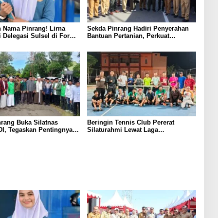
 Nama Pinrang! Lirna
Sekda Pinrang Hadiri Penyerahan
i Delegasi Sulsel di Forum
Bantuan Pertanian, Perkuat
ndonesia 2026
Komitmen Dukung Swasembada
Pangan
rang Buka Silatnas
Beringin Tennis Club Pererat
I, Tegaskan Pentingnya
Silaturahmi Lewat Laga
dan Penguatan SDM
Persahabatan Bersama Petenis
Parepare