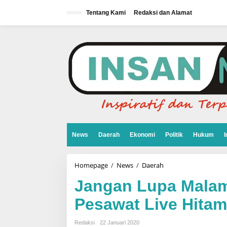
L
e
Tentang Kami
Redaksi dan Alamat
w
a
t
i
k
e
k
o
n
t
e
n
News
Daerah
Ekonomi
Politik
Hukum
I
Homepage
/
News
/
Daerah
J
a
n
Jangan Lupa Malam 
g
a
Pesawat Live Hitam
n
L
u
Redaksi
22 Januari 2020
p