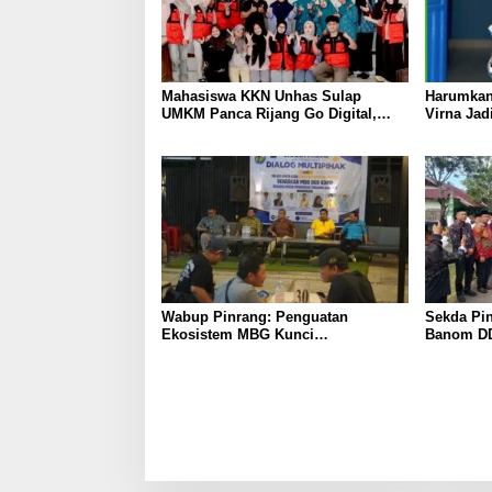
Mahasiswa KKN Unhas Sulap
Harumkan
UMKM Panca Rijang Go Digital,
Virna Jad
Pelaku Usaha Antusias Ikuti
Pelajar I
Pelatihan
Wabup Pinrang: Penguatan
Sekda Pin
Ekosistem MBG Kunci
Banom DD
Menggerakkan Ekonomi Kerakyatan
Ukhuwah 
Berakhlak