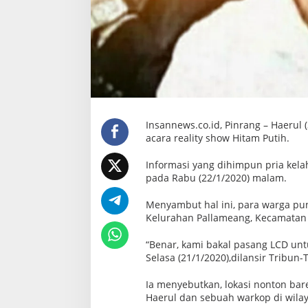
L
i
v
e
H
i
t
a
m
P
u
t
i
Insannews.co.id, Pinrang – Haerul 
h
acara reality show Hitam Putih.
Informasi yang dihimpun pria kelah
pada Rabu (22/1/2020) malam.
Menyambut hal ini, para warga pun
Kelurahan Pallameang, Kecamatan 
“Benar, kami bakal pasang LCD untu
Selasa (21/1/2020),dilansir Tribun
Ia menyebutkan, lokasi nonton bare
Haerul dan sebuah warkop di wilay