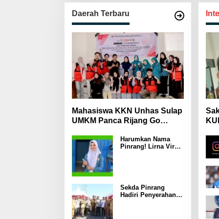
Daerah Terbaru
Int
Mahasiswa KKN Unhas Sulap
Sak
UMKM Panca Rijang Go
KUH
Digital, Pelaku Usaha
Mas
Harumkan Nama
Antusias Ikuti Pelatihan
Wa
Pinrang! Lirna Virna
Jadi Delegasi Sulsel
di Forum Pelajar
Indonesia 2026
Sekda Pinrang
Hadiri Penyerahan
Bantuan Pertanian,
Perkuat Komitmen
Dukung