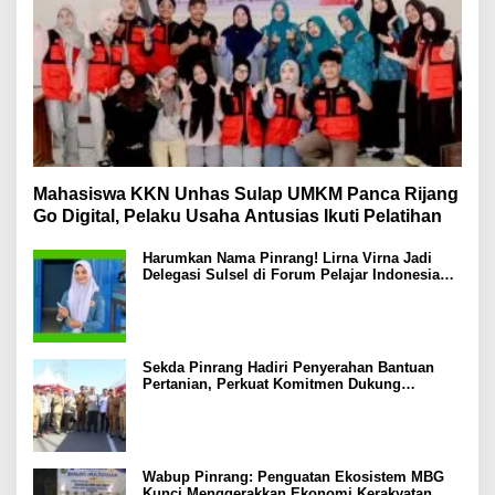
Mahasiswa KKN Unhas Sulap UMKM Panca Rijang
Go Digital, Pelaku Usaha Antusias Ikuti Pelatihan
Harumkan Nama Pinrang! Lirna Virna Jadi
Delegasi Sulsel di Forum Pelajar Indonesia
2026
Sekda Pinrang Hadiri Penyerahan Bantuan
Pertanian, Perkuat Komitmen Dukung
Swasembada Pangan
Wabup Pinrang: Penguatan Ekosistem MBG
Kunci Menggerakkan Ekonomi Kerakyatan