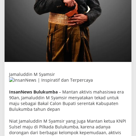
n
B
u
p
a
t
i
B
u
l
u
k
u
m
b
a
Jamaluddin M Syamsir
InsanNews Bulukumba
– Mantan aktivis mahasiswa era
90an, Jamaluddin M Syamsir menyatakan tekad untuk
maju sebagai Bakal Calon Bupati serentak Kabupaten
Bulukumba tahun depan
Niat Jamaluddin M Syamsir yang juga Mantan ketua KNPI
Sulsel maju di Pilkada Bulukumba, karena adanya
dorongan dari berbagai kelompok kepemudaan, aktivis