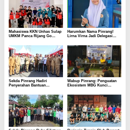
Mahasiswa KKN Unhas Sulap
Harumkan Nama Pinrang!
UMKM Panca Rijang Go
Lirna Virna Jadi Delegasi
Digital, Pelaku Usaha
Sulsel di Forum Pelajar
Antusias Ikuti Pelatihan
Indonesia 2026
Sekda Pinrang Hadiri
Wabup Pinrang: Penguatan
Penyerahan Bantuan
Ekosistem MBG Kunci
Pertanian, Perkuat Komitmen
Menggerakkan Ekonomi
Dukung Swasembada Pangan
Kerakyatan