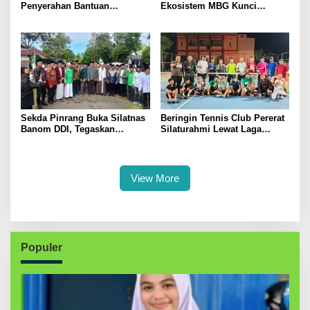
Penyerahan Bantuan
Ekosistem MBG Kunci
Pertanian, Perkuat Komitmen
Menggerakkan Ekonomi
Dukung Swasembada Pangan
Kerakyatan
Sekda Pinrang Buka Silatnas
Beringin Tennis Club Pererat
Banom DDI, Tegaskan
Silaturahmi Lewat Laga
Pentingnya Ukhuwah dan
Persahabatan Bersama
Penguatan SDM Berakhlak
Petenis Parepare
View More
Populer