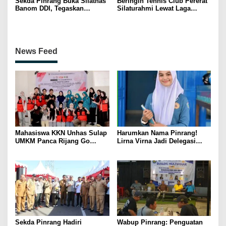
Sekda Pinrang Buka Silatnas
Beringin Tennis Club Pererat
Banom DDI, Tegaskan
Silaturahmi Lewat Laga
Pentingnya Ukhuwah dan
Persahabatan Bersama
Penguatan SDM Berakhlak
Petenis Parepare
News Feed
Mahasiswa KKN Unhas Sulap
Harumkan Nama Pinrang!
UMKM Panca Rijang Go
Lirna Virna Jadi Delegasi
Digital, Pelaku Usaha
Sulsel di Forum Pelajar
Antusias Ikuti Pelatihan
Indonesia 2026
Sekda Pinrang Hadiri
Wabup Pinrang: Penguatan