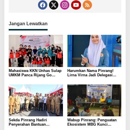
Jangan Lewatkan
Mahasiswa KKN Unhas Sulap
Harumkan Nama Pinrang!
UMKM Panca Rijang Go
Lirna Virna Jadi Delegasi
Digital, Pelaku Usaha
Sulsel di Forum Pelajar
Antusias Ikuti Pelatihan
Indonesia 2026
Sekda Pinrang Hadiri
Wabup Pinrang: Penguatan
Penyerahan Bantuan
Ekosistem MBG Kunci
Pertanian, Perkuat Komitmen
Menggerakkan Ekonomi