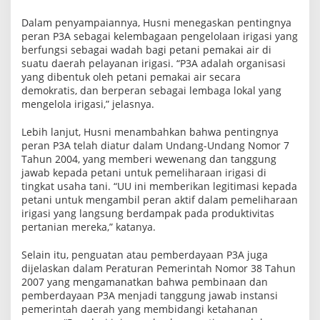
n
P
Dalam penyampaiannya, Husni menegaskan pentingnya
3
peran P3A sebagai kelembagaan pengelolaan irigasi yang
A
berfungsi sebagai wadah bagi petani pemakai air di
d
i
suatu daerah pelayanan irigasi. “P3A adalah organisasi
A
yang dibentuk oleh petani pemakai air secara
c
demokratis, dan berperan sebagai lembaga lokal yang
a
mengelola irigasi,” jelasnya.
r
a
F
Lebih lanjut, Husni menambahkan bahwa pentingnya
a
peran P3A telah diatur dalam Undang-Undang Nomor 7
k
Tahun 2004, yang memberi wewenang dan tanggung
u
l
jawab kepada petani untuk pemeliharaan irigasi di
t
tingkat usaha tani. “UU ini memberikan legitimasi kepada
a
petani untuk mengambil peran aktif dalam pemeliharaan
s
P
irigasi yang langsung berdampak pada produktivitas
e
pertanian mereka,” katanya.
r
t
Selain itu, penguatan atau pemberdayaan P3A juga
a
n
dijelaskan dalam Peraturan Pemerintah Nomor 38 Tahun
i
2007 yang mengamanatkan bahwa pembinaan dan
a
pemberdayaan P3A menjadi tanggung jawab instansi
n
pemerintah daerah yang membidangi ketahanan
U
n