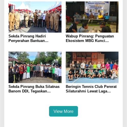
Sekda Pinrang Hadiri
Wabup Pinrang: Penguatan
Penyerahan Bantuan
Ekosistem MBG Kunci
Pertanian, Perkuat Komitmen
Menggerakkan Ekonomi
Dukung Swasembada Pangan
Kerakyatan
Sekda Pinrang Buka Silatnas
Beringin Tennis Club Pererat
Banom DDI, Tegaskan
Silaturahmi Lewat Laga
Pentingnya Ukhuwah dan
Persahabatan Bersama
Penguatan SDM Berakhlak
Petenis Parepare
View More