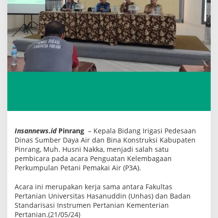
a
n
g
S
a
m
p
a
i
k
a
n
P
e
n
t
i
n
Insannews.id
Pinrang
– Kepala Bidang Irigasi Pedesaan
g
Dinas Sumber Daya Air dan Bina Konstruksi Kabupaten
n
Pinrang, Muh. Husni Nakka, menjadi salah satu
y
pembicara pada acara Penguatan Kelembagaan
a
P
Perkumpulan Petani Pemakai Air (P3A).
e
n
Acara ini merupakan kerja sama antara Fakultas
g
u
Pertanian Universitas Hasanuddin (Unhas) dan Badan
a
Standarisasi Instrumen Pertanian Kementerian
t
Pertanian.(21/05/24)
a