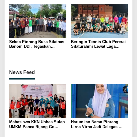
Dukung Swasembada Pangan
Kerakyatan
Sekda Pinrang Buka Silatnas
Beringin Tennis Club Pererat
Banom DDI, Tegaskan
Silaturahmi Lewat Laga
Pentingnya Ukhuwah dan
Persahabatan Bersama
Penguatan SDM Berakhlak
Petenis Parepare
News Feed
Mahasiswa KKN Unhas Sulap
Harumkan Nama Pinrang!
UMKM Panca Rijang Go
Lirna Virna Jadi Delegasi
Digital, Pelaku Usaha
Sulsel di Forum Pelajar
Antusias Ikuti Pelatihan
Indonesia 2026