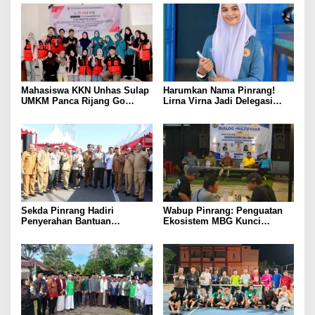
Mahasiswa KKN Unhas Sulap
Harumkan Nama Pinrang!
UMKM Panca Rijang Go
Lirna Virna Jadi Delegasi
Digital, Pelaku Usaha
Sulsel di Forum Pelajar
Antusias Ikuti Pelatihan
Indonesia 2026
Sekda Pinrang Hadiri
Wabup Pinrang: Penguatan
Penyerahan Bantuan
Ekosistem MBG Kunci
Pertanian, Perkuat Komitmen
Menggerakkan Ekonomi
Dukung Swasembada Pangan
Kerakyatan