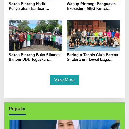
Sekda Pinrang Hadiri
Wabup Pinrang: Penguatan
Penyerahan Bantuan
Ekosistem MBG Kunci
Pertanian, Perkuat Komitmen
Menggerakkan Ekonomi
Dukung Swasembada Pangan
Kerakyatan
Sekda Pinrang Buka Silatnas
Beringin Tennis Club Pererat
Banom DDI, Tegaskan
Silaturahmi Lewat Laga
Pentingnya Ukhuwah dan
Persahabatan Bersama
Penguatan SDM Berakhlak
Petenis Parepare
View More
Populer