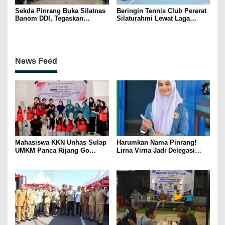
Sekda Pinrang Buka Silatnas
Beringin Tennis Club Pererat
Banom DDI, Tegaskan
Silaturahmi Lewat Laga
Pentingnya Ukhuwah dan
Persahabatan Bersama
Penguatan SDM Berakhlak
Petenis Parepare
News Feed
Mahasiswa KKN Unhas Sulap
Harumkan Nama Pinrang!
UMKM Panca Rijang Go
Lirna Virna Jadi Delegasi
Digital, Pelaku Usaha
Sulsel di Forum Pelajar
Antusias Ikuti Pelatihan
Indonesia 2026