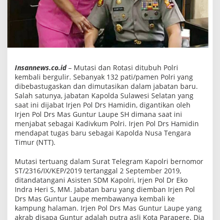
a
h
i
r
a
n
P
a
r
Insannews.co.id
– Mutasi dan Rotasi ditubuh Polri
e
kembali bergulir. Sebanyak 132 pati/pamen Polri yang
p
dibebastugaskan dan dimutasikan dalam jabatan baru.
a
r
Salah satunya, jabatan Kapolda Sulawesi Selatan yang
e
saat ini dijabat Irjen Pol Drs Hamidin, digantikan oleh
Irjen Pol Drs Mas Guntur Laupe SH dimana saat ini
menjabat sebagai Kadivkum Polri. Irjen Pol Drs Hamidin
mendapat tugas baru sebagai Kapolda Nusa Tengara
Timur (NTT).
Mutasi tertuang dalam Surat Telegram Kapolri bernomor
ST/2316/IX/KEP/2019 tertanggal 2 September 2019,
ditandatangani Asisten SDM Kapolri, Irjen Pol Dr Eko
Indra Heri S, MM. Jabatan baru yang diemban Irjen Pol
Drs Mas Guntur Laupe membawanya kembali ke
kampung halaman. Irjen Pol Drs Mas Guntur Laupe yang
akrab disapa Guntur adalah putra asli Kota Parapere. Dia