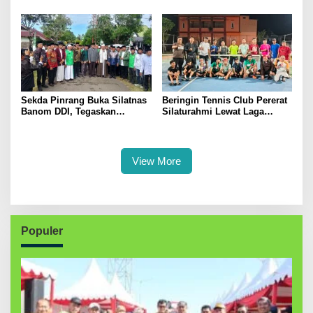
Dukung Swasembada Pangan
Kerakyatan
Sekda Pinrang Buka Silatnas
Beringin Tennis Club Pererat
Banom DDI, Tegaskan
Silaturahmi Lewat Laga
Pentingnya Ukhuwah dan
Persahabatan Bersama
Penguatan SDM Berakhlak
Petenis Parepare
View More
Populer