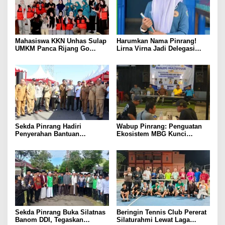
Mahasiswa KKN Unhas Sulap
Harumkan Nama Pinrang!
UMKM Panca Rijang Go
Lirna Virna Jadi Delegasi
Digital, Pelaku Usaha
Sulsel di Forum Pelajar
Antusias Ikuti Pelatihan
Indonesia 2026
Sekda Pinrang Hadiri
Wabup Pinrang: Penguatan
Penyerahan Bantuan
Ekosistem MBG Kunci
Pertanian, Perkuat Komitmen
Menggerakkan Ekonomi
Dukung Swasembada Pangan
Kerakyatan
Sekda Pinrang Buka Silatnas
Beringin Tennis Club Pererat
Banom DDI, Tegaskan
Silaturahmi Lewat Laga