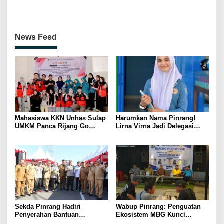
Pentingnya Ukhuwah dan
Persahabatan Bersama
Penguatan SDM Berakhlak
Petenis Parepare
News Feed
Mahasiswa KKN Unhas Sulap
Harumkan Nama Pinrang!
UMKM Panca Rijang Go
Lirna Virna Jadi Delegasi
Digital, Pelaku Usaha
Sulsel di Forum Pelajar
Antusias Ikuti Pelatihan
Indonesia 2026
Sekda Pinrang Hadiri
Wabup Pinrang: Penguatan
Penyerahan Bantuan
Ekosistem MBG Kunci
Pertanian, Perkuat Komitmen
Menggerakkan Ekonomi