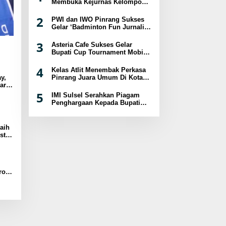
Membuka Kejurnas Kelompok
Umur Panjat Tebing XVIII
Tahun 2024
2
PWI dan IWO Pinrang Sukses
Gelar ‘Badminton Fun Jurnalis
2024
3
Asteria Cafe Sukses Gelar
Bupati Cup Tournament Mobile
Legend Berhadiah Puluhan
Juta
4
Kelas Atlit Menembak Perkasa
Pinrang Juara Umum Di Kota
y,
Palopo
ar
sat
5
IMI Sulsel Serahkan Piagam
Penghargaan Kepada Bupati
Pinrang
aih
st
a
ro
B-