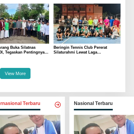
Pangan
rang Buka Silatnas
Beringin Tennis Club Pererat
I, Tegaskan Pentingnya
Silaturahmi Lewat Laga
dan Penguatan SDM
Persahabatan Bersama Petenis
Parepare
View More
ernasional Terbaru
Nasional Terbaru