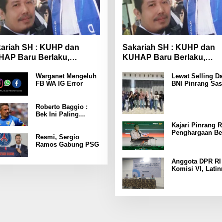
ariah SH : KUHP dan
Sakariah SH : KUHP dan
AP Baru Berlaku,
KUHAP Baru Berlaku,
yarakat Wajib Lebih
Masyarakat Wajib Lebih
Warganet Mengeluh
Lewat Selling Da
spada
Waspada
FB WA IG Error
BNI Pinrang Sas
Pasar hingga Pu
Pertokoan
Promosikan
Roberto Baggio :
Program Rejeki
Bek Ini Paling
wondr BNI 2025
Menakutkan Yang
Kajari Pinrang R
Pernah Dia Lawan
Penghargaan Be
Punya Kekuatan
Resmi, Sergio
Leader Indonesi
Setara 15 Pemain
Ramos Gabung PSG
Awards 2025
Anggota DPR RI
Komisi VI, Latin
Latunrung Gelar
Sosialisasi LPD
KUMKM