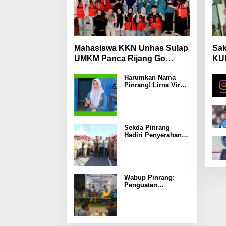
Mahasiswa KKN Unhas Sulap
Sak
UMKM Panca Rijang Go
KUH
Digital, Pelaku Usaha
Mas
Harumkan Nama
Antusias Ikuti Pelatihan
Wa
Pinrang! Lirna Virna
Jadi Delegasi Sulsel
di Forum Pelajar
Indonesia 2026
Sekda Pinrang
Hadiri Penyerahan
Bantuan Pertanian,
Perkuat Komitmen
Dukung
Swasembada
Pangan
Wabup Pinrang:
Penguatan
Ekosistem MBG
Kunci
Menggerakkan
Ekonomi Kerakyatan