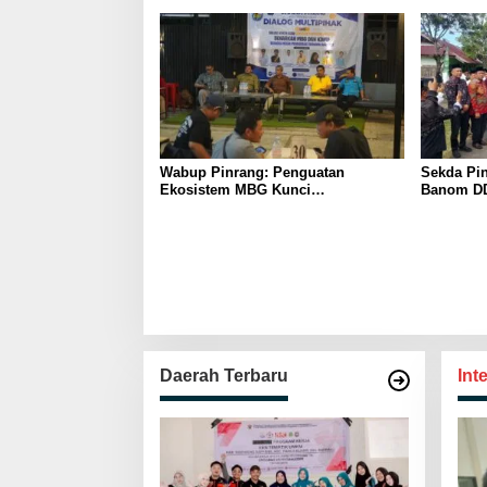
Pelatihan
Wabup Pinrang: Penguatan
Sekda Pin
Ekosistem MBG Kunci
Banom DD
Menggerakkan Ekonomi Kerakyatan
Ukhuwah 
Berakhlak
Daerah Terbaru
Int