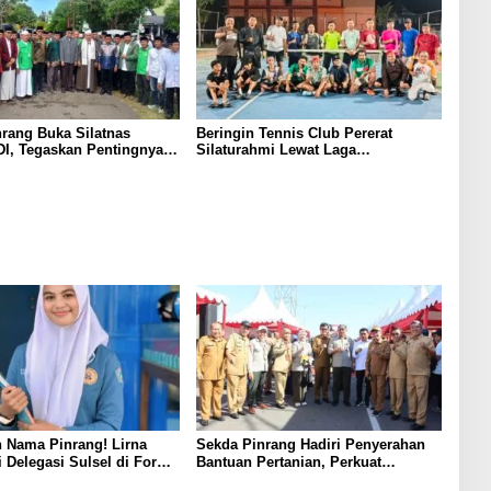
rang Buka Silatnas
Beringin Tennis Club Pererat
I, Tegaskan Pentingnya
Silaturahmi Lewat Laga
dan Penguatan SDM
Persahabatan Bersama Petenis
Parepare
 Nama Pinrang! Lirna
Sekda Pinrang Hadiri Penyerahan
i Delegasi Sulsel di Forum
Bantuan Pertanian, Perkuat
ndonesia 2026
Komitmen Dukung Swasembada