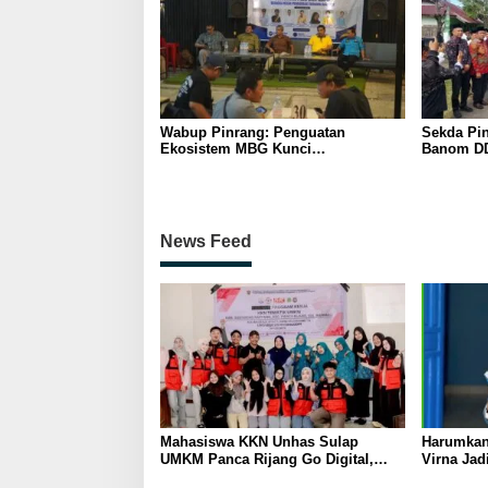
Wabup Pinrang: Penguatan
Sekda Pin
Ekosistem MBG Kunci
Banom DD
Menggerakkan Ekonomi Kerakyatan
Ukhuwah 
Berakhlak
News Feed
Mahasiswa KKN Unhas Sulap
Harumkan
UMKM Panca Rijang Go Digital,
Virna Jad
Pelaku Usaha Antusias Ikuti
Pelajar I