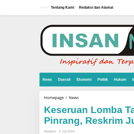
L
e
Tentang Kami
Redaksi dan Alamat
w
a
t
i
k
e
k
o
n
t
e
n
News
Daerah
Ekonomi
Politik
Hukum
I
Homepage
/
News
K
e
s
Keseruan Lomba Ta
e
r
Pinrang, Reskrim J
u
a
n
Redaksi
5 Juli 2019
L