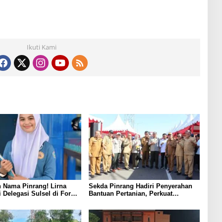
Ikuti Kami
 Nama Pinrang! Lirna
Sekda Pinrang Hadiri Penyerahan
i Delegasi Sulsel di Forum
Bantuan Pertanian, Perkuat
ndonesia 2026
Komitmen Dukung Swasembada
Pangan