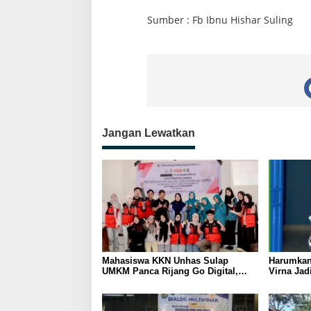
Sumber : Fb Ibnu Hishar Suling
Jangan Lewatkan
Mahasiswa KKN Unhas Sulap
Harumkan
UMKM Panca Rijang Go Digital,
Virna Jad
Pelaku Usaha Antusias Ikuti
Pelajar I
Pelatihan