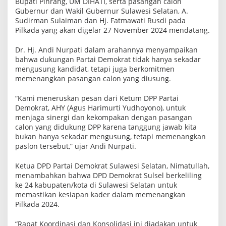
Bupati Pinrang, UM DIHATI, serta pasangan calon
a
Gubernur dan Wakil Gubernur Sulawesi Selatan, A.
n
Sudirman Sulaiman dan Hj. Fatmawati Rusdi pada
M
e
Pilkada yang akan digelar 27 November 2024 mendatang.
n
a
Dr. Hj. Andi Nurpati dalam arahannya menyampaikan
n
bahwa dukungan Partai Demokrat tidak hanya sekadar
g
k
mengusung kandidat, tetapi juga berkomitmen
a
memenangkan pasangan calon yang diusung.
n
U
M
“Kami meneruskan pesan dari Ketum DPP Partai
d
Demokrat, AHY (Agus Harimurti Yudhoyono), untuk
i
menjaga sinergi dan kekompakan dengan pasangan
H
calon yang didukung DPP karena tanggung jawab kita
A
T
bukan hanya sekadar mengusung, tetapi memenangkan
I
paslon tersebut,” ujar Andi Nurpati.
Ketua DPD Partai Demokrat Sulawesi Selatan, Nimatullah,
menambahkan bahwa DPD Demokrat Sulsel berkeliling
ke 24 kabupaten/kota di Sulawesi Selatan untuk
memastikan kesiapan kader dalam memenangkan
Pilkada 2024.
“Rapat Koordinasi dan Konsolidasi ini diadakan untuk