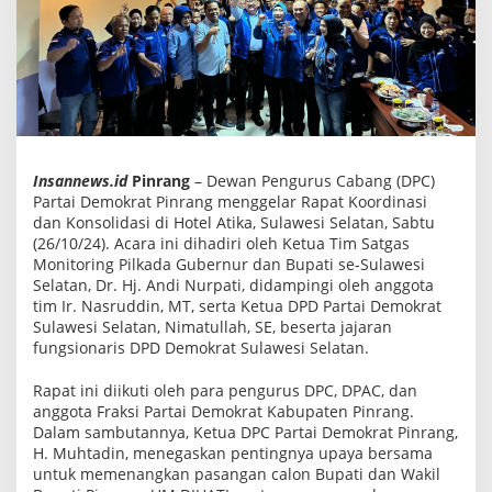
u
r
u
n
L
a
n
g
s
u
n
Insannews.id
Pinrang
– Dewan Pengurus Cabang (DPC)
g
Partai Demokrat Pinrang menggelar Rapat Koordinasi
K
dan Konsolidasi di Hotel Atika, Sulawesi Selatan, Sabtu
e
P
(26/10/24). Acara ini dihadiri oleh Ketua Tim Satgas
i
Monitoring Pilkada Gubernur dan Bupati se-Sulawesi
n
Selatan, Dr. Hj. Andi Nurpati, didampingi oleh anggota
r
tim Ir. Nasruddin, MT, serta Ketua DPD Partai Demokrat
a
n
Sulawesi Selatan, Nimatullah, SE, beserta jajaran
g
fungsionaris DPD Demokrat Sulawesi Selatan.
P
e
Rapat ini diikuti oleh para pengurus DPC, DPAC, dan
r
i
anggota Fraksi Partai Demokrat Kabupaten Pinrang.
n
Dalam sambutannya, Ketua DPC Partai Demokrat Pinrang,
t
H. Muhtadin, menegaskan pentingnya upaya bersama
a
h
untuk memenangkan pasangan calon Bupati dan Wakil
k