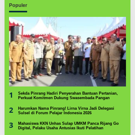
Populer
1
Sekda Pinrang Hadiri Penyerahan Bantuan Pertanian,
Perkuat Komitmen Dukung Swasembada Pangan
2
Harumkan Nama Pinrang! Lirna Virna Jadi Delegasi
Sulsel di Forum Pelajar Indonesia 2026
3
Mahasiswa KKN Unhas Sulap UMKM Panca Rijang Go
Digital, Pelaku Usaha Antusias Ikuti Pelatihan