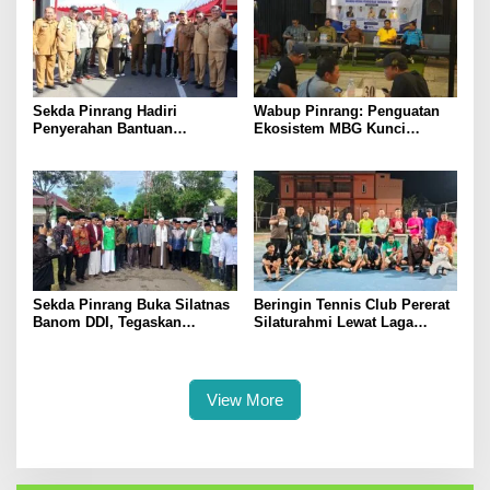
Sekda Pinrang Hadiri
Wabup Pinrang: Penguatan
Penyerahan Bantuan
Ekosistem MBG Kunci
Pertanian, Perkuat Komitmen
Menggerakkan Ekonomi
Dukung Swasembada Pangan
Kerakyatan
Sekda Pinrang Buka Silatnas
Beringin Tennis Club Pererat
Banom DDI, Tegaskan
Silaturahmi Lewat Laga
Pentingnya Ukhuwah dan
Persahabatan Bersama
Penguatan SDM Berakhlak
Petenis Parepare
View More