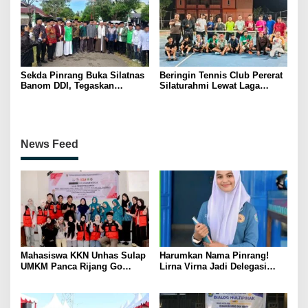
Sekda Pinrang Buka Silatnas
Beringin Tennis Club Pererat
Banom DDI, Tegaskan
Silaturahmi Lewat Laga
Pentingnya Ukhuwah dan
Persahabatan Bersama
Penguatan SDM Berakhlak
Petenis Parepare
News Feed
Mahasiswa KKN Unhas Sulap
Harumkan Nama Pinrang!
UMKM Panca Rijang Go
Lirna Virna Jadi Delegasi
Digital, Pelaku Usaha
Sulsel di Forum Pelajar
Antusias Ikuti Pelatihan
Indonesia 2026