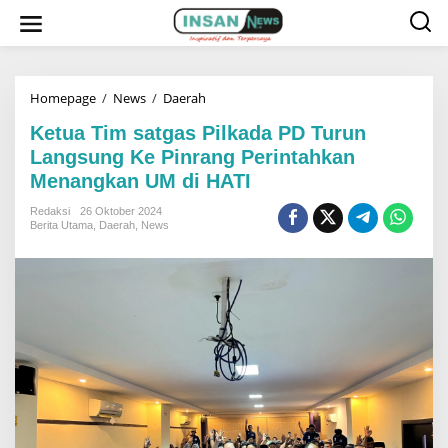
L
e
w
a
t
i
k
Homepage
/
News
/
Daerah
K
e
e
k
t
Ketua Tim satgas Pilkada PD Turun
o
u
Langsung Ke Pinrang Perintahkan
n
a
t
T
Menangkan UM di HATI
e
i
n
m
Redaksi
26 Oktober 2024
s
Berita Utama
,
Daerah
,
News
a
t
g
a
s
P
i
l
k
a
d
a
P
D
T