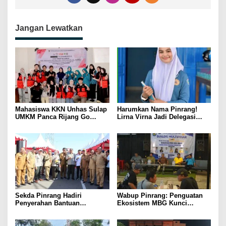
Jangan Lewatkan
Mahasiswa KKN Unhas Sulap
Harumkan Nama Pinrang!
UMKM Panca Rijang Go
Lirna Virna Jadi Delegasi
Digital, Pelaku Usaha
Sulsel di Forum Pelajar
Antusias Ikuti Pelatihan
Indonesia 2026
Sekda Pinrang Hadiri
Wabup Pinrang: Penguatan
Penyerahan Bantuan
Ekosistem MBG Kunci
Pertanian, Perkuat Komitmen
Menggerakkan Ekonomi
Dukung Swasembada Pangan
Kerakyatan