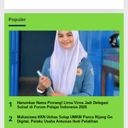
Populer
1
Harumkan Nama Pinrang! Lirna Virna Jadi Delegasi
Sulsel di Forum Pelajar Indonesia 2026
2
Mahasiswa KKN Unhas Sulap UMKM Panca Rijang Go
Digital, Pelaku Usaha Antusias Ikuti Pelatihan