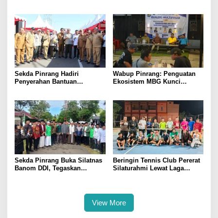
Digital, Pelaku Usaha
Sulsel di Forum Pelajar
Antusias Ikuti Pelatihan
Indonesia 2026
Sekda Pinrang Hadiri
Wabup Pinrang: Penguatan
Penyerahan Bantuan
Ekosistem MBG Kunci
Pertanian, Perkuat Komitmen
Menggerakkan Ekonomi
Dukung Swasembada Pangan
Kerakyatan
Sekda Pinrang Buka Silatnas
Beringin Tennis Club Pererat
Banom DDI, Tegaskan
Silaturahmi Lewat Laga
Pentingnya Ukhuwah dan
Persahabatan Bersama
Penguatan SDM Berakhlak
Petenis Parepare
View More