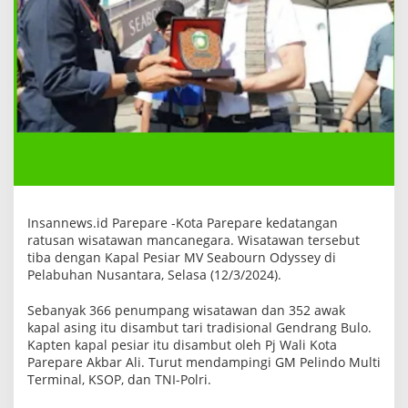
t
u
s
a
n
w
i
s
a
t
a
w
a
n
m
a
Insannews.id Parepare -Kota Parepare kedatangan
n
ratusan wisatawan mancanegara. Wisatawan tersebut
c
a
tiba dengan Kapal Pesiar MV Seabourn Odyssey di
n
Pelabuhan Nusantara, Selasa (12/3/2024).
e
g
Sebanyak 366 penumpang wisatawan dan 352 awak
a
r
kapal asing itu disambut tari tradisional Gendrang Bulo.
a
Kapten kapal pesiar itu disambut oleh Pj Wali Kota
Parepare Akbar Ali. Turut mendampingi GM Pelindo Multi
Terminal, KSOP, dan TNI-Polri.