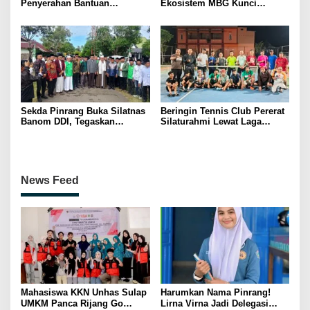
Penyerahan Bantuan
Ekosistem MBG Kunci
Pertanian, Perkuat Komitmen
Menggerakkan Ekonomi
Dukung Swasembada Pangan
Kerakyatan
Sekda Pinrang Buka Silatnas
Beringin Tennis Club Pererat
Banom DDI, Tegaskan
Silaturahmi Lewat Laga
Pentingnya Ukhuwah dan
Persahabatan Bersama
Penguatan SDM Berakhlak
Petenis Parepare
News Feed
Mahasiswa KKN Unhas Sulap
Harumkan Nama Pinrang!
UMKM Panca Rijang Go
Lirna Virna Jadi Delegasi