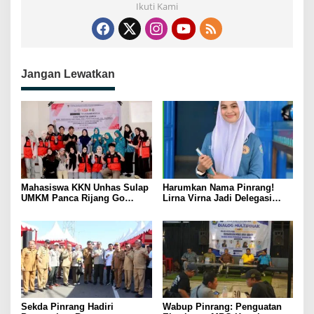
Ikuti Kami
Jangan Lewatkan
Mahasiswa KKN Unhas Sulap
Harumkan Nama Pinrang!
UMKM Panca Rijang Go
Lirna Virna Jadi Delegasi
Digital, Pelaku Usaha
Sulsel di Forum Pelajar
Antusias Ikuti Pelatihan
Indonesia 2026
Sekda Pinrang Hadiri
Wabup Pinrang: Penguatan