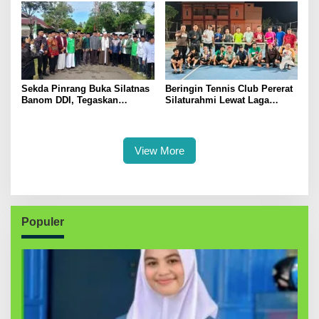
Sekda Pinrang Buka Silatnas
Beringin Tennis Club Pererat
Banom DDI, Tegaskan
Silaturahmi Lewat Laga
Pentingnya Ukhuwah dan
Persahabatan Bersama
Penguatan SDM Berakhlak
Petenis Parepare
View More
Populer