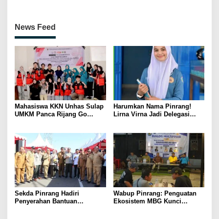
Penguatan SDM Berakhlak
Petenis Parepare
News Feed
Mahasiswa KKN Unhas Sulap
Harumkan Nama Pinrang!
UMKM Panca Rijang Go
Lirna Virna Jadi Delegasi
Digital, Pelaku Usaha
Sulsel di Forum Pelajar
Antusias Ikuti Pelatihan
Indonesia 2026
Sekda Pinrang Hadiri
Wabup Pinrang: Penguatan
Penyerahan Bantuan
Ekosistem MBG Kunci
Pertanian, Perkuat Komitmen
Menggerakkan Ekonomi
Dukung Swasembada Pangan
Kerakyatan