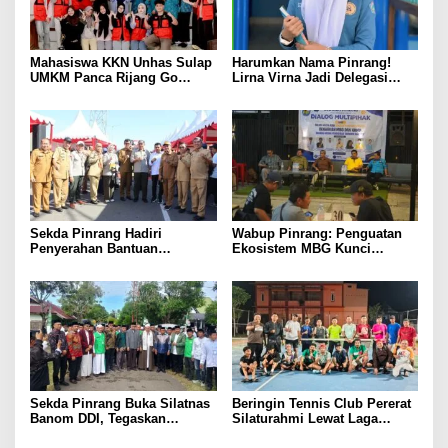
Mahasiswa KKN Unhas Sulap
Harumkan Nama Pinrang!
UMKM Panca Rijang Go
Lirna Virna Jadi Delegasi
Digital, Pelaku Usaha
Sulsel di Forum Pelajar
Antusias Ikuti Pelatihan
Indonesia 2026
Sekda Pinrang Hadiri
Wabup Pinrang: Penguatan
Penyerahan Bantuan
Ekosistem MBG Kunci
Pertanian, Perkuat Komitmen
Menggerakkan Ekonomi
Dukung Swasembada Pangan
Kerakyatan
Sekda Pinrang Buka Silatnas
Beringin Tennis Club Pererat
Banom DDI, Tegaskan
Silaturahmi Lewat Laga
Pentingnya Ukhuwah dan
Persahabatan Bersama