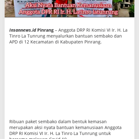
a
n
S
e
m
b
Insannews.id
Pinrang
– Anggota DRP RI Komisi VI Ir. H. La
a
k
Tinro La Tunrung menyalurkan bantuan sembako dan
o
APD di 12 Kecamatan di Kabupaten Pinrang.
d
i
S
e
b
a
r
a
n
1
2
K
e
c
a
m
a
Ribuan paket sembako dalam bentuk kemasan
t
merupakan aksi nyata bantuan kemanusiaan Anggota
a
DRP RI Komisi VI Ir. H. La Tinro La Tunrung untuk
n
d