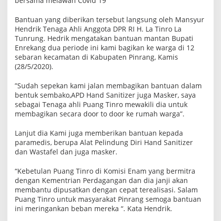
bersama melawan Covid 19
i
K
Bantuan yang diberikan tersebut langsung oleh Mansyur
a
b
Hendrik Tenaga Ahli Anggota DPR RI H. La Tinro La
u
Tunrung. Hedrik mengatakan bantuan mantan Bupati
p
Enrekang dua periode ini kami bagikan ke warga di 12
a
sebaran kecamatan di Kabupaten Pinrang, Kamis
t
e
(28/5/2020).
n
P
”Sudah sepekan kami jalan membagikan bantuan dalam
i
n
bentuk sembako,APD Hand Sanitizer juga Masker, saya
r
sebagai Tenaga ahli Puang Tinro mewakili dia untuk
a
membagikan secara door to door ke rumah warga”.
n
g
Lanjut dia Kami juga memberikan bantuan kepada
paramedis, berupa Alat Pelindung Diri Hand Sanitizer
dan Wastafel dan juga masker.
“Kebetulan Puang Tinro di Komisi Enam yang bermitra
dengan Kementrian Perdagangan dan dia janji akan
membantu dipusatkan dengan cepat terealisasi. Salam
Puang Tinro untuk masyarakat Pinrang semoga bantuan
ini meringankan beban mereka “. Kata Hendrik.