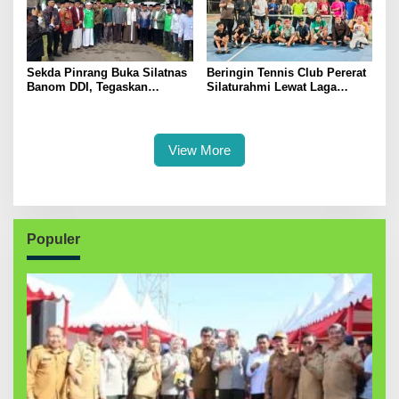
Sekda Pinrang Buka Silatnas
Beringin Tennis Club Pererat
Banom DDI, Tegaskan
Silaturahmi Lewat Laga
Pentingnya Ukhuwah dan
Persahabatan Bersama
Penguatan SDM Berakhlak
Petenis Parepare
View More
Populer