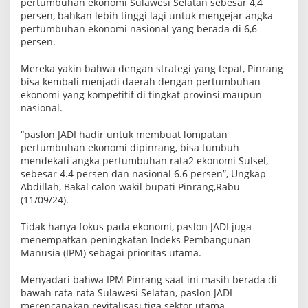
pertumbuhan ekonomi Sulawesi Selatan sebesar 4,4
h
persen, bahkan lebih tinggi lagi untuk mengejar angka
a
pertumbuhan ekonomi nasional yang berada di 6,6
n
E
persen.
k
o
Mereka yakin bahwa dengan strategi yang tepat, Pinrang
n
o
bisa kembali menjadi daerah dengan pertumbuhan
m
ekonomi yang kompetitif di tingkat provinsi maupun
i
nasional.
“paslon JADI hadir untuk membuat lompatan
pertumbuhan ekonomi dipinrang, bisa tumbuh
mendekati angka pertumbuhan rata2 ekonomi Sulsel,
sebesar 4.4 persen dan nasional 6.6 persen”, Ungkap
Abdillah, Bakal calon wakil bupati Pinrang,Rabu
(11/09/24).
Tidak hanya fokus pada ekonomi, paslon JADI juga
menempatkan peningkatan Indeks Pembangunan
Manusia (IPM) sebagai prioritas utama.
Menyadari bahwa IPM Pinrang saat ini masih berada di
bawah rata-rata Sulawesi Selatan, paslon JADI
merencanakan revitalisasi tiga sektor utama.