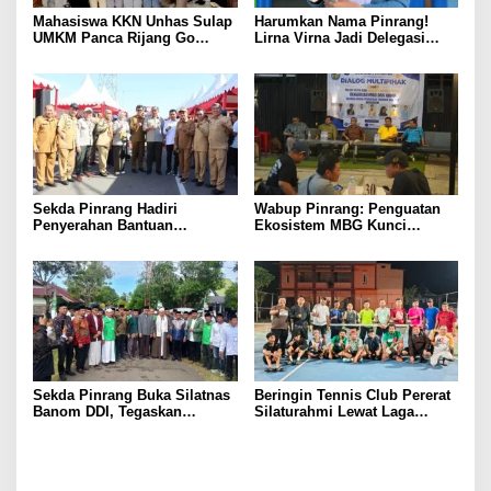
Mahasiswa KKN Unhas Sulap
Harumkan Nama Pinrang!
UMKM Panca Rijang Go
Lirna Virna Jadi Delegasi
Digital, Pelaku Usaha
Sulsel di Forum Pelajar
Antusias Ikuti Pelatihan
Indonesia 2026
Sekda Pinrang Hadiri
Wabup Pinrang: Penguatan
Penyerahan Bantuan
Ekosistem MBG Kunci
Pertanian, Perkuat Komitmen
Menggerakkan Ekonomi
Dukung Swasembada Pangan
Kerakyatan
Sekda Pinrang Buka Silatnas
Beringin Tennis Club Pererat
Banom DDI, Tegaskan
Silaturahmi Lewat Laga
Pentingnya Ukhuwah dan
Persahabatan Bersama
Penguatan SDM Berakhlak
Petenis Parepare