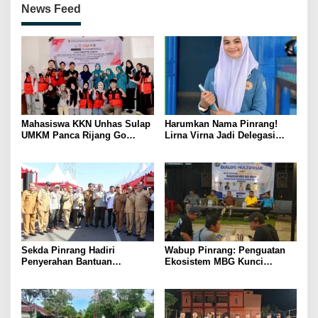
News Feed
Mahasiswa KKN Unhas Sulap
Harumkan Nama Pinrang!
UMKM Panca Rijang Go
Lirna Virna Jadi Delegasi
Digital, Pelaku Usaha
Sulsel di Forum Pelajar
Antusias Ikuti Pelatihan
Indonesia 2026
Sekda Pinrang Hadiri
Wabup Pinrang: Penguatan
Penyerahan Bantuan
Ekosistem MBG Kunci
Pertanian, Perkuat Komitmen
Menggerakkan Ekonomi
Dukung Swasembada Pangan
Kerakyatan