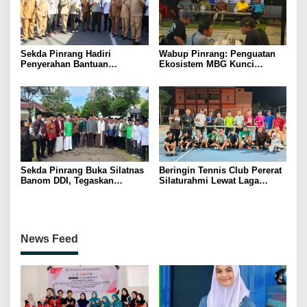
Sekda Pinrang Hadiri
Wabup Pinrang: Penguatan
Penyerahan Bantuan
Ekosistem MBG Kunci
Pertanian, Perkuat Komitmen
Menggerakkan Ekonomi
Dukung Swasembada Pangan
Kerakyatan
Sekda Pinrang Buka Silatnas
Beringin Tennis Club Pererat
Banom DDI, Tegaskan
Silaturahmi Lewat Laga
Pentingnya Ukhuwah dan
Persahabatan Bersama
Penguatan SDM Berakhlak
Petenis Parepare
News Feed