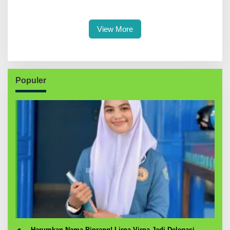
Pentingnya Ukhuwah dan
Persahabatan Bersama
Penguatan SDM Berakhlak
Petenis Parepare
View More
Populer
Harumkan Nama Pinrang! Lirna Virna Jadi Delegasi