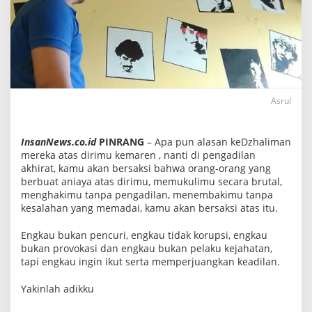
r
b
a
n
P
e
n
e
m
b
Asrul
a
k
a
InsanNews.co.id
PINRANG
– Apa pun alasan keDzhaliman
n
d
mereka atas dirimu kemaren , nanti di pengadilan
a
akhirat, kamu akan bersaksi bahwa orang-orang yang
n
berbuat aniaya atas dirimu, memukulimu secara brutal,
P
menghakimu tanpa pengadilan, menembakimu tanpa
e
m
kesalahan yang memadai, kamu akan bersaksi atas itu.
u
k
Engkau bukan pencuri, engkau tidak korupsi, engkau
u
l
bukan provokasi dan engkau bukan pelaku kejahatan,
a
tapi engkau ingin ikut serta memperjuangkan keadilan.
n
Yakinlah adikku