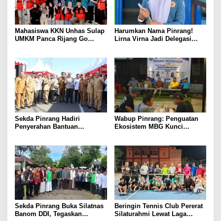
Mahasiswa KKN Unhas Sulap
Harumkan Nama Pinrang!
UMKM Panca Rijang Go
Lirna Virna Jadi Delegasi
Digital, Pelaku Usaha
Sulsel di Forum Pelajar
Antusias Ikuti Pelatihan
Indonesia 2026
Sekda Pinrang Hadiri
Wabup Pinrang: Penguatan
Penyerahan Bantuan
Ekosistem MBG Kunci
Pertanian, Perkuat Komitmen
Menggerakkan Ekonomi
Dukung Swasembada Pangan
Kerakyatan
Sekda Pinrang Buka Silatnas
Beringin Tennis Club Pererat
Banom DDI, Tegaskan
Silaturahmi Lewat Laga