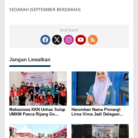
SEDARAH (SEPTEMBER BERDARAH)
Ikuti Kami
Jangan Lewatkan
Mahasiswa KKN Unhas Sulap
Harumkan Nama Pinrang!
UMKM Panca Rijang Go
Lirna Virna Jadi Delegasi
Digital, Pelaku Usaha
Sulsel di Forum Pelajar
Antusias Ikuti Pelatihan
Indonesia 2026