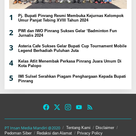
1
Pj. Bupati Pinrang Resmi Membuka Kejurnas Kelompok
Umur Panjat Tebing XVIII Tahun 2024
2
PWI dan IWO Pinrang Sukses Gelar ‘Badminton Fun
Jurnalis 2024
3
Asteria Cafe Sukses Gelar Bupati Cup Tournament Mobile
Legend Berhadiah Puluhan Juta
4
Kelas Atlit Menembak Perkasa Pinrang Juara Umum Di
Kota Palopo
5
IMI Sulsel Serahkan Piagam Penghargaan Kepada Bupati
Pinrang
PT Insan Media Mandiri @2020
Tentang Kami
Disclaimer
Pedoman Siber
Redaksi dan Alamat
Privacy Policy