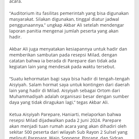
acara.
“Auditorium itu fasilitas pemerintah yang bisa digunakan
masyarakat. Silakan digunakan, tinggal diatur jadwal
penggunaannya,” ungkap Akbar Ali setelah mendengar
laporan panitia mengenai jumlah peserta yang akan
hadir.
Akbar Ali juga menyatakan kesiapannya untuk hadir dan
memberikan sambutan pada resepsi Milad, dengan
catatan bahwa ia berada di Parepare dan tidak ada
kegiatan lain yang mendesak pada waktu tersebut.
“Suatu kehormatan bagi saya bisa hadir di tengah-tengah
Aisyiyah. Salam hormat saya untuk kontingen dari daerah
lain yang hadir di Milad. Aisyiyah sebagai Ortom dari
Muhammadiyah adalah organisasi besar dengan sumber
daya yang tidak diragukan lagi,” tegas Akbar Ali.
Ketua Aisyiyah Parepare, Haniarti, melaporkan bahwa
resepsi Milad dijadwalkan pada 2 Juni 2024. Parepare
akan menjadi tuan rumah acara yang akan dihadiri oleh
sekitar 500 peserta dari wilayah Sub Rayon 2 Sulsel yang
meliputi Parepare, Wajo, Soppeng, Pinrang, dan Sidrap.