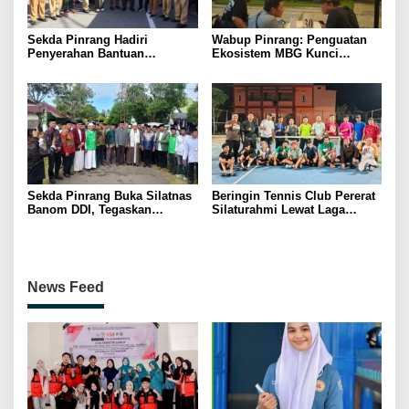
Sekda Pinrang Hadiri
Wabup Pinrang: Penguatan
Penyerahan Bantuan
Ekosistem MBG Kunci
Pertanian, Perkuat Komitmen
Menggerakkan Ekonomi
Dukung Swasembada Pangan
Kerakyatan
Sekda Pinrang Buka Silatnas
Beringin Tennis Club Pererat
Banom DDI, Tegaskan
Silaturahmi Lewat Laga
Pentingnya Ukhuwah dan
Persahabatan Bersama
Penguatan SDM Berakhlak
Petenis Parepare
News Feed