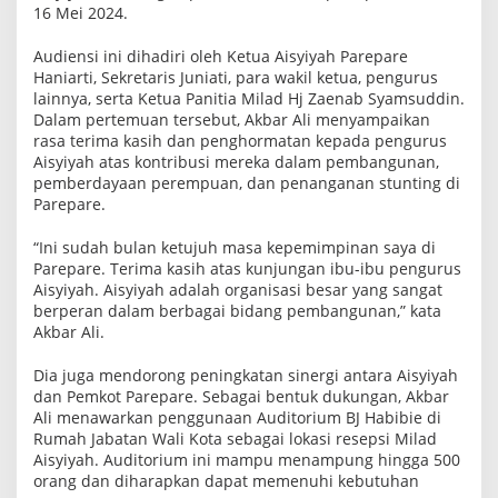
16 Mei 2024.
t
a
n
Audiensi ini dihadiri oleh Ketua Aisyiyah Parepare
,
Haniarti, Sekretaris Juniati, para wakil ketua, pengurus
P
J
lainnya, serta Ketua Panitia Milad Hj Zaenab Syamsuddin.
D
Dalam pertemuan tersebut, Akbar Ali menyampaikan
u
rasa terima kasih dan penghormatan kepada pengurus
k
Aisyiyah atas kontribusi mereka dalam pembangunan,
u
n
pemberdayaan perempuan, dan penanganan stunting di
g
Parepare.
P
e
“Ini sudah bulan ketujuh masa kepemimpinan saya di
n
u
Parepare. Terima kasih atas kunjungan ibu-ibu pengurus
h
Aisyiyah. Aisyiyah adalah organisasi besar yang sangat
berperan dalam berbagai bidang pembangunan,” kata
Akbar Ali.
Dia juga mendorong peningkatan sinergi antara Aisyiyah
dan Pemkot Parepare. Sebagai bentuk dukungan, Akbar
Ali menawarkan penggunaan Auditorium BJ Habibie di
Rumah Jabatan Wali Kota sebagai lokasi resepsi Milad
Aisyiyah. Auditorium ini mampu menampung hingga 500
orang dan diharapkan dapat memenuhi kebutuhan