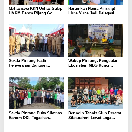
Mahasiswa KKN Unhas Sulap
Harumkan Nama Pinrang!
UMKM Panca Rijang Go
Lirna Virna Jadi Delegasi
Digital, Pelaku Usaha
Sulsel di Forum Pelajar
Antusias Ikuti Pelatihan
Indonesia 2026
Sekda Pinrang Hadiri
Wabup Pinrang: Penguatan
Penyerahan Bantuan
Ekosistem MBG Kunci
Pertanian, Perkuat Komitmen
Menggerakkan Ekonomi
Dukung Swasembada Pangan
Kerakyatan
Sekda Pinrang Buka Silatnas
Beringin Tennis Club Pererat
Banom DDI, Tegaskan
Silaturahmi Lewat Laga
Pentingnya Ukhuwah dan
Persahabatan Bersama
Penguatan SDM Berakhlak
Petenis Parepare