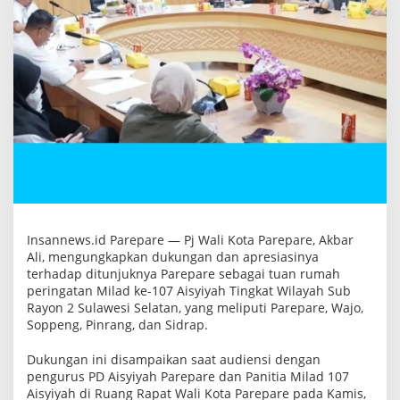
a
t
W
i
l
a
y
a
h
S
u
b
R
a
y
o
n
2
Insannews.id Parepare — Pj Wali Kota Parepare, Akbar
S
Ali, mengungkapkan dukungan dan apresiasinya
u
terhadap ditunjuknya Parepare sebagai tuan rumah
l
peringatan Milad ke-107 Aisyiyah Tingkat Wilayah Sub
a
w
Rayon 2 Sulawesi Selatan, yang meliputi Parepare, Wajo,
e
Soppeng, Pinrang, dan Sidrap.
s
i
S
Dukungan ini disampaikan saat audiensi dengan
e
pengurus PD Aisyiyah Parepare dan Panitia Milad 107
l
Aisyiyah di Ruang Rapat Wali Kota Parepare pada Kamis,
a