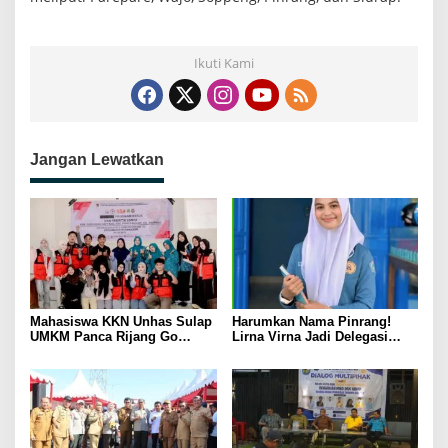
Ikuti Kami
Jangan Lewatkan
Mahasiswa KKN Unhas Sulap
Harumkan Nama Pinrang!
UMKM Panca Rijang Go
Lirna Virna Jadi Delegasi
Digital, Pelaku Usaha
Sulsel di Forum Pelajar
Antusias Ikuti Pelatihan
Indonesia 2026