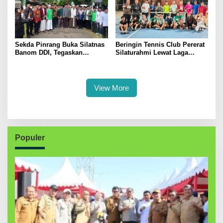
Sekda Pinrang Buka Silatnas
Beringin Tennis Club Pererat
Banom DDI, Tegaskan
Silaturahmi Lewat Laga
Pentingnya Ukhuwah dan
Persahabatan Bersama
Penguatan SDM Berakhlak
Petenis Parepare
View More
Populer