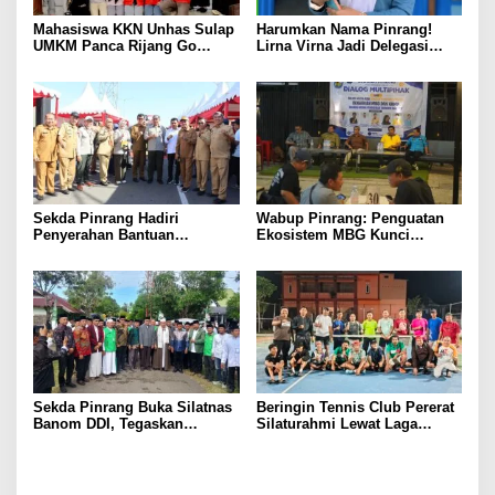
Mahasiswa KKN Unhas Sulap
Harumkan Nama Pinrang!
UMKM Panca Rijang Go
Lirna Virna Jadi Delegasi
Digital, Pelaku Usaha
Sulsel di Forum Pelajar
Antusias Ikuti Pelatihan
Indonesia 2026
Sekda Pinrang Hadiri
Wabup Pinrang: Penguatan
Penyerahan Bantuan
Ekosistem MBG Kunci
Pertanian, Perkuat Komitmen
Menggerakkan Ekonomi
Dukung Swasembada Pangan
Kerakyatan
Sekda Pinrang Buka Silatnas
Beringin Tennis Club Pererat
Banom DDI, Tegaskan
Silaturahmi Lewat Laga
Pentingnya Ukhuwah dan
Persahabatan Bersama
Penguatan SDM Berakhlak
Petenis Parepare