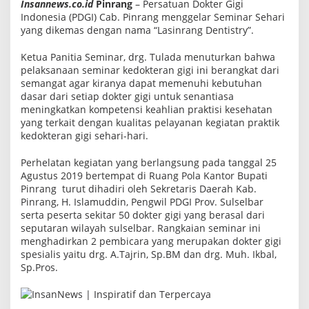
Insannews.co.id
Pinrang
– Persatuan Dokter Gigi
L
Indonesia (PDGI) Cab. Pinrang menggelar Seminar Sehari
a
s
yang dikemas dengan nama “Lasinrang Dentistry”.
i
n
Ketua Panitia Seminar, drg. Tulada menuturkan bahwa
r
a
pelaksanaan seminar kedokteran gigi ini berangkat dari
n
semangat agar kiranya dapat memenuhi kebutuhan
g
dasar dari setiap dokter gigi untuk senantiasa
D
meningkatkan kompetensi keahlian praktisi kesehatan
e
n
yang terkait dengan kualitas pelayanan kegiatan praktik
t
kedokteran gigi sehari-hari.
i
s
Perhelatan kegiatan yang berlangsung pada tanggal 25
t
r
Agustus 2019 bertempat di Ruang Pola Kantor Bupati
y
Pinrang turut dihadiri oleh Sekretaris Daerah Kab.
"
Pinrang, H. Islamuddin, Pengwil PDGI Prov. Sulselbar
serta peserta sekitar 50 dokter gigi yang berasal dari
seputaran wilayah sulselbar. Rangkaian seminar ini
menghadirkan 2 pembicara yang merupakan dokter gigi
spesialis yaitu drg. A.Tajrin, Sp.BM dan drg. Muh. Ikbal,
Sp.Pros.