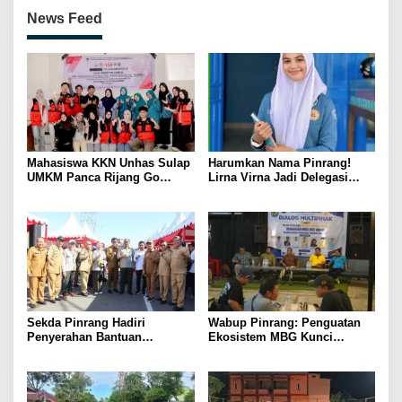
News Feed
Mahasiswa KKN Unhas Sulap
Harumkan Nama Pinrang!
UMKM Panca Rijang Go
Lirna Virna Jadi Delegasi
Digital, Pelaku Usaha
Sulsel di Forum Pelajar
Antusias Ikuti Pelatihan
Indonesia 2026
Sekda Pinrang Hadiri
Wabup Pinrang: Penguatan
Penyerahan Bantuan
Ekosistem MBG Kunci
Pertanian, Perkuat Komitmen
Menggerakkan Ekonomi
Dukung Swasembada Pangan
Kerakyatan