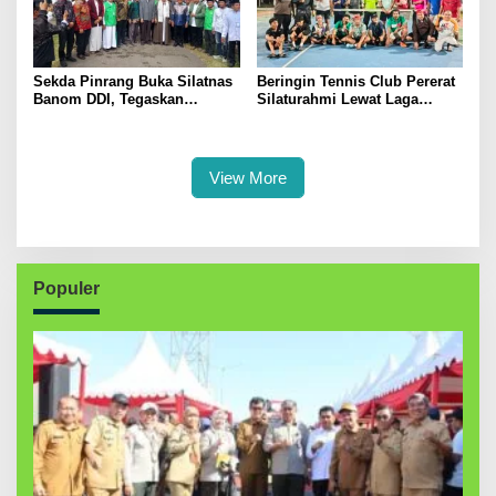
Sekda Pinrang Buka Silatnas
Beringin Tennis Club Pererat
Banom DDI, Tegaskan
Silaturahmi Lewat Laga
Pentingnya Ukhuwah dan
Persahabatan Bersama
Penguatan SDM Berakhlak
Petenis Parepare
View More
Populer