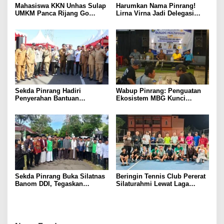
Mahasiswa KKN Unhas Sulap
Harumkan Nama Pinrang!
UMKM Panca Rijang Go
Lirna Virna Jadi Delegasi
Digital, Pelaku Usaha
Sulsel di Forum Pelajar
Antusias Ikuti Pelatihan
Indonesia 2026
Sekda Pinrang Hadiri
Wabup Pinrang: Penguatan
Penyerahan Bantuan
Ekosistem MBG Kunci
Pertanian, Perkuat Komitmen
Menggerakkan Ekonomi
Dukung Swasembada Pangan
Kerakyatan
Sekda Pinrang Buka Silatnas
Beringin Tennis Club Pererat
Banom DDI, Tegaskan
Silaturahmi Lewat Laga
Pentingnya Ukhuwah dan
Persahabatan Bersama
Penguatan SDM Berakhlak
Petenis Parepare