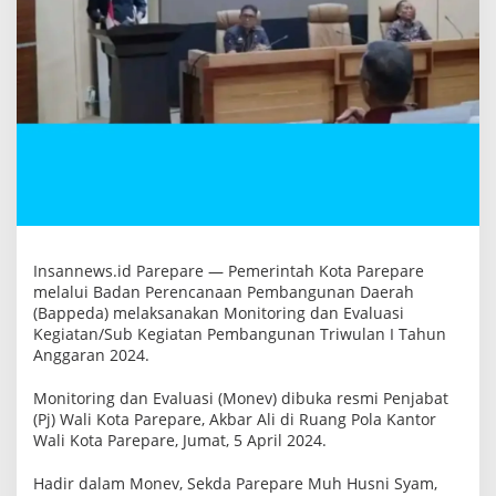
e
d
a
g
e
l
a
r
M
o
n
e
v
Insannews.id Parepare — Pemerintah Kota Parepare
melalui Badan Perencanaan Pembangunan Daerah
(Bappeda) melaksanakan Monitoring dan Evaluasi
Kegiatan/Sub Kegiatan Pembangunan Triwulan I Tahun
Anggaran 2024.
Monitoring dan Evaluasi (Monev) dibuka resmi Penjabat
(Pj) Wali Kota Parepare, Akbar Ali di Ruang Pola Kantor
Wali Kota Parepare, Jumat, 5 April 2024.
Hadir dalam Monev, Sekda Parepare Muh Husni Syam,