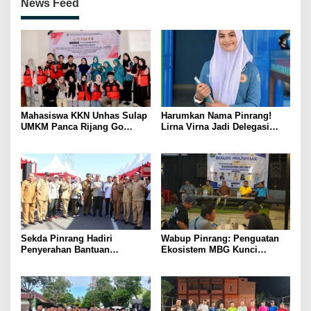
News Feed
Mahasiswa KKN Unhas Sulap
Harumkan Nama Pinrang!
UMKM Panca Rijang Go
Lirna Virna Jadi Delegasi
Digital, Pelaku Usaha
Sulsel di Forum Pelajar
Antusias Ikuti Pelatihan
Indonesia 2026
Sekda Pinrang Hadiri
Wabup Pinrang: Penguatan
Penyerahan Bantuan
Ekosistem MBG Kunci
Pertanian, Perkuat Komitmen
Menggerakkan Ekonomi
Dukung Swasembada Pangan
Kerakyatan