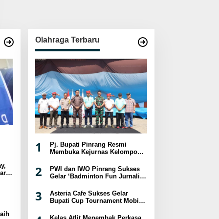
Olahraga Terbaru
1
Pj. Bupati Pinrang Resmi
Membuka Kejurnas Kelompok
Umur Panjat Tebing XVIII
y,
Tahun 2024
2
PWI dan IWO Pinrang Sukses
ar
Gelar ‘Badminton Fun Jurnalis
sat
2024
3
Asteria Cafe Sukses Gelar
Bupati Cup Tournament Mobile
Legend Berhadiah Puluhan
aih
Juta
Kelas Atlit Menembak Perkasa