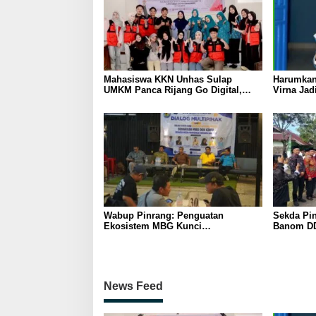
Mahasiswa KKN Unhas Sulap
Harumkan
UMKM Panca Rijang Go Digital,
Virna Jad
Pelaku Usaha Antusias Ikuti
Pelajar I
Pelatihan
Wabup Pinrang: Penguatan
Sekda Pin
Ekosistem MBG Kunci
Banom DD
Menggerakkan Ekonomi Kerakyatan
Ukhuwah 
Berakhlak
News Feed