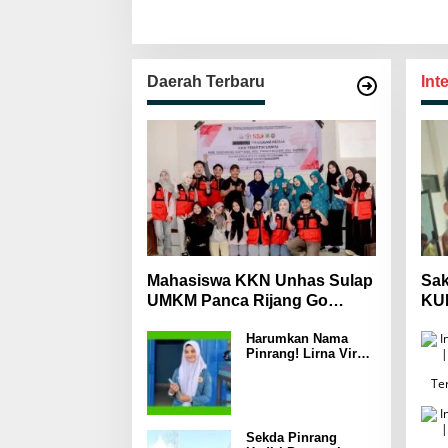
Daerah Terbaru
Int
Mahasiswa KKN Unhas Sulap
Sak
UMKM Panca Rijang Go
KUH
Digital, Pelaku Usaha
Mas
Harumkan Nama
Antusias Ikuti Pelatihan
Wa
Pinrang! Lirna Virna
Jadi Delegasi Sulsel
di Forum Pelajar
Indonesia 2026
Sekda Pinrang