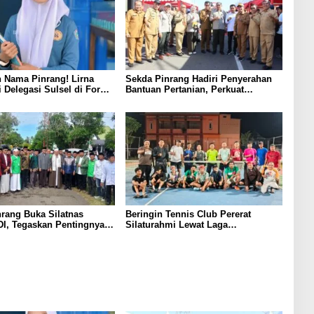
 Nama Pinrang! Lirna
Sekda Pinrang Hadiri Penyerahan
i Delegasi Sulsel di Forum
Bantuan Pertanian, Perkuat
ndonesia 2026
Komitmen Dukung Swasembada
Pangan
rang Buka Silatnas
Beringin Tennis Club Pererat
I, Tegaskan Pentingnya
Silaturahmi Lewat Laga
dan Penguatan SDM
Persahabatan Bersama Petenis
Parepare